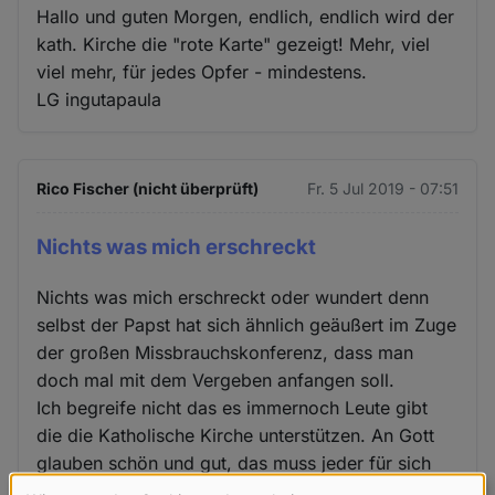
Hallo und guten Morgen, endlich, endlich wird der
kath. Kirche die "rote Karte" gezeigt! Mehr, viel
viel mehr, für jedes Opfer - mindestens.
LG ingutapaula
Rico Fischer (nicht überprüft)
Fr. 5 Jul 2019 - 07:51
Nichts was mich erschreckt
Nichts was mich erschreckt oder wundert denn
selbst der Papst hat sich ähnlich geäußert im Zuge
der großen Missbrauchskonferenz, dass man
doch mal mit dem Vergeben anfangen soll.
Ich begreife nicht das es immernoch Leute gibt
die die Katholische Kirche unterstützen. An Gott
glauben schön und gut, das muss jeder für sich
selbst wissen. Aber das kann man auch für sich