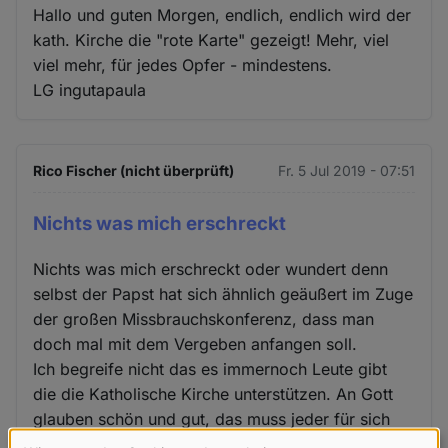
Hallo und guten Morgen, endlich, endlich wird der
kath. Kirche die "rote Karte" gezeigt! Mehr, viel
viel mehr, für jedes Opfer - mindestens.
LG ingutapaula
Rico Fischer (nicht überprüft)
Fr. 5 Jul 2019 - 07:51
Nichts was mich erschreckt
Nichts was mich erschreckt oder wundert denn
selbst der Papst hat sich ähnlich geäußert im Zuge
der großen Missbrauchskonferenz, dass man
doch mal mit dem Vergeben anfangen soll.
Ich begreife nicht das es immernoch Leute gibt
die die Katholische Kirche unterstützen. An Gott
glauben schön und gut, das muss jeder für sich
selbst wissen. Aber das kann man auch für sich