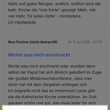
Hallo und guten Morgen, endlich, endlich wird der
kath. Kirche die "rote Karte" gezeigt! Mehr, viel
viel mehr, für jedes Opfer - mindestens.
LG ingutapaula
Rico Fischer (nicht überprüft)
Fr. 5 Jul 2019 - 07:51
Nichts was mich erschreckt
Nichts was mich erschreckt oder wundert denn
selbst der Papst hat sich ähnlich geäußert im Zuge
der großen Missbrauchskonferenz, dass man
doch mal mit dem Vergeben anfangen soll.
Ich begreife nicht das es immernoch Leute gibt
die die Katholische Kirche unterstützen. An Gott
glauben schön und gut, das muss jeder für sich
selbst wissen. Aber das kann man auch für sich