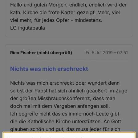
Hallo und guten Morgen, endlich, endlich wird der
kath. Kirche die "rote Karte" gezeigt! Mehr, viel
viel mehr, für jedes Opfer - mindestens.
LG ingutapaula
Rico Fischer (nicht überprüft)
Fr. 5 Jul 2019 - 07:51
Nichts was mich erschreckt
Nichts was mich erschreckt oder wundert denn
selbst der Papst hat sich ähnlich geäußert im Zuge
der großen Missbrauchskonferenz, dass man
doch mal mit dem Vergeben anfangen soll.
Ich begreife nicht das es immernoch Leute gibt
die die Katholische Kirche unterstützen. An Gott
glauben schön und gut, das muss jeder für sich
selbst wissen. Aber das kann man auch für sich