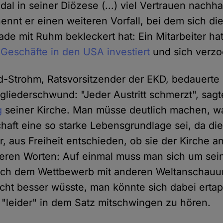
al in seiner Diözese (...) viel Vertrauen nachha
ennt er einen weiteren Vorfall, bei dem sich di
ade mit Ruhm bekleckert hat: Ein Mitarbeiter ha
Geschäfte in den USA investiert
und sich verzo
d-Strohm, Ratsvorsitzender der EKD, bedauerte
gliederschwund: "Jeder Austritt schmerzt", sagte
g
seiner Kirche. Man müsse deutlich machen, w
schaft eine so starke Lebensgrundlage sei, da d
r, aus Freiheit entschieden, ob sie der Kirche 
deren Worten: Auf einmal muss man sich um sei
ch dem Wettbewerb mit anderen Weltanschauun
ht besser wüsste, man könnte sich dabei ertap
"leider" in dem Satz mitschwingen zu hören.