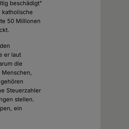
ltig beschädigt"
e katholische
tte 50 Millionen
ckt.
 den
 er laut
arum die
ie Menschen,
angehören
ne Steuerzahler
gen stellen.
pen, ein