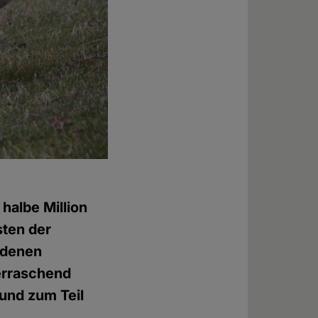
halbe Million
sten der
ldenen
erraschend
 und zum Teil