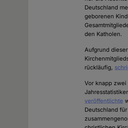
Deutschland me
geborenen Kinder
Gesamtmitgliede
den Katholen.
Aufgrund dieser
Kirchenmitglied
rückläufig,
schr
Vor knapp zwei 
Jahresstatistike
veröffentlichte
w
Deutschland fü
zusammengenomm
christlichen Ki