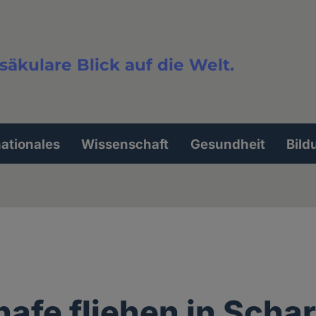
säkulare Blick auf die Welt.
extsuche
nationales
Wissenschaft
Gesundheit
Bild
hafe fliehen in Scha