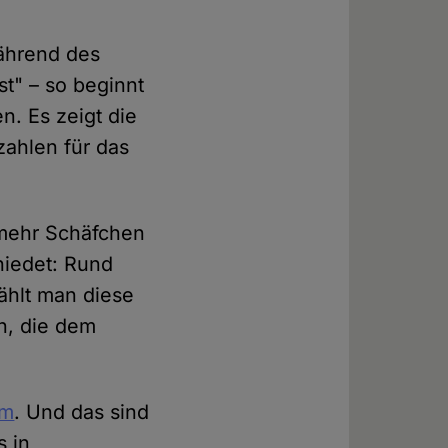
ährend des
t" – so beginnt
n. Es zeigt die
zahlen für das
 mehr Schäfchen
hiedet: Rund
ählt man diese
, die dem
um
. Und das sind
s in