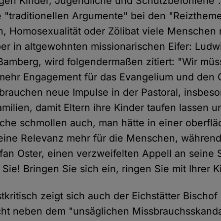
gen Kinder, Jugendliche und Schutzbefohlene
 "traditionellen Argumente" bei den "Reizthem
n, Homosexualität oder Zölibat viele Menschen 
ber in altgewohnten missionarischen Eifer: Ludw
Bamberg, wird folgendermaßen zitiert: "Wir müss
 mehr Engagement für das Evangelium und den
 brauchen neue Impulse in der Pastoral, insbeso
milien, damit Eltern ihre Kinder taufen lassen u
che schmollen auch, man hätte in einer oberflä
eine Relevanz mehr für die Menschen, während
fan Oster, einen verzweifelten Appell an seine
 Sie! Bringen Sie sich ein, ringen Sie mit Ihrer K
kritisch zeigt sich auch der Eichstätter Bischo
cht neben dem "unsäglichen Missbrauchsskanda