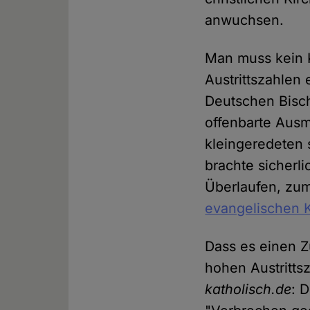
anwuchsen.
Man muss kein 
Austrittszahlen
Deutschen Bisc
offenbarte Ausm
kleingeredeten 
brachte sicherli
Überlaufen, zum
evangelischen K
Dass es einen 
hohen Austritts
katholisch.de
: 