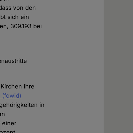
dass von den
bt sich ein
en, 309.193 bei
naustritte
 Kirchen ihre
(fowid)
gehörigkeiten in
en
 einer
rozent