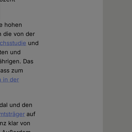
ie hohen
n die von der
chsstudie
und
hten und
ährigen. Das
 Fass zum
 in der
dal und den
mtsträger
auf
anz klar von