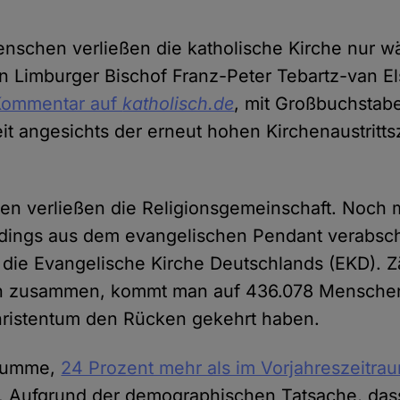
schen verließen die katholische Kirche nur w
 Limburger Bischof Franz-Peter Tebartz-van Els
Kommentar auf
katholisch.de
, mit Großbuchstabe
it angesichts der erneut hohen Kirchenaustritts
en verließen die Religionsgemeinschaft. Noch
rdings aus dem evangelischen Pendant verabsc
 die Evangelische Kirche Deutschlands (EKD). Z
n zusammen, kommt man auf 436.078 Menschen
hristentum den Rücken gekehrt haben.
 Summe,
24 Prozent mehr als im Vorjahreszeitra
te. Aufgrund der demographischen Tatsache, das