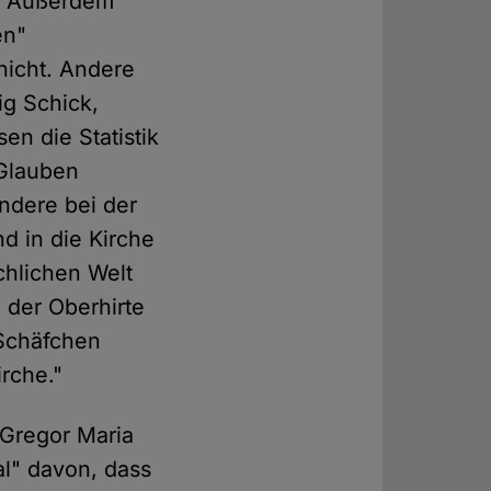
". Außerdem
en"
nicht. Andere
ig Schick,
en die Statistik
 Glauben
ndere bei der
nd in die Kirche
chlichen Welt
 der Oberhirte
 Schäfchen
irche."
f Gregor Maria
l" davon, dass