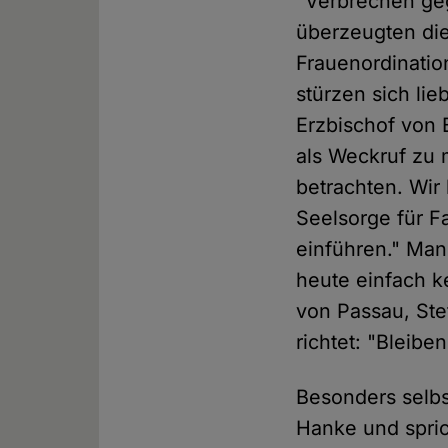
"Verbrechen ge
überzeugten die
Frauenordinatio
stürzen sich lie
Erzbischof von 
als Weckruf zu
betrachten. Wir
Seelsorge für Fa
einführen." Man
heute einfach k
von Passau, Ste
richtet: "Bleiben
Besonders selbst
Hanke und spri