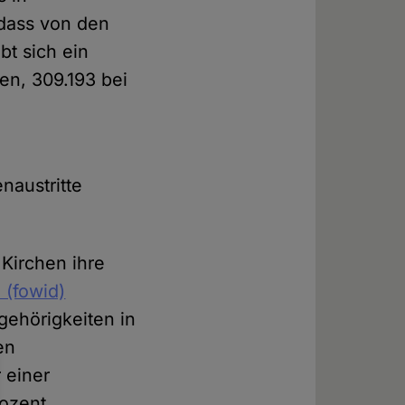
dass von den
bt sich ein
en, 309.193 bei
naustritte
 Kirchen ihre
(fowid)
gehörigkeiten in
en
 einer
rozent