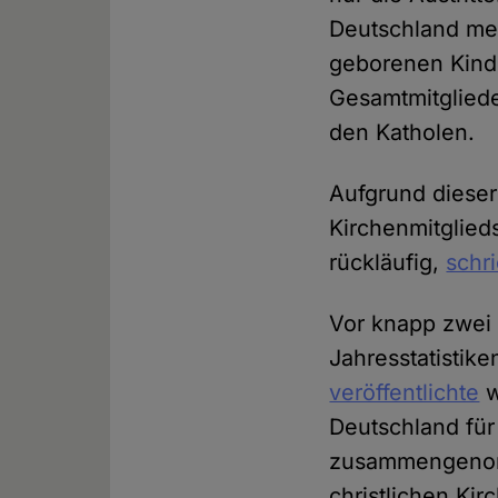
Deutschland me
geborenen Kinder
Gesamtmitgliede
den Katholen.
Aufgrund dieser
Kirchenmitglied
rückläufig,
schr
Vor knapp zwei 
Jahresstatistike
veröffentlichte
w
Deutschland fü
zusammengenomm
christlichen Ki