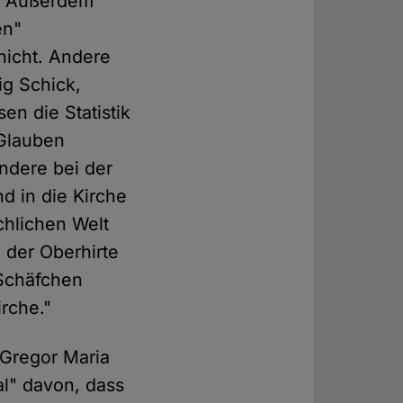
". Außerdem
en"
nicht. Andere
ig Schick,
en die Statistik
 Glauben
ndere bei der
nd in die Kirche
chlichen Welt
 der Oberhirte
 Schäfchen
irche."
f Gregor Maria
l" davon, dass