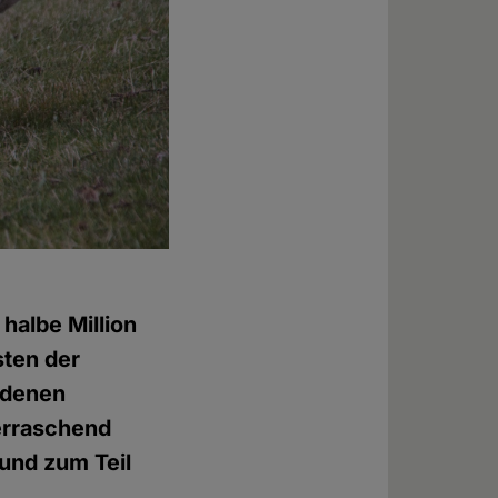
halbe Million
sten der
ldenen
erraschend
 und zum Teil