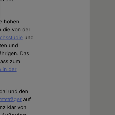
ie hohen
n die von der
chsstudie
und
hten und
ährigen. Das
 Fass zum
 in der
dal und den
mtsträger
auf
anz klar von