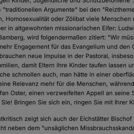
gen Kinder, Jugendliche und Schutzbefohlene
 "traditionellen Argumente" bei den "Reizthem
n, Homosexualität oder Zölibat viele Menschen 
ber in altgewohnten missionarischen Eifer: Ludw
Bamberg, wird folgendermaßen zitiert: "Wir müss
 mehr Engagement für das Evangelium und den
 brauchen neue Impulse in der Pastoral, insbeso
milien, damit Eltern ihre Kinder taufen lassen u
che schmollen auch, man hätte in einer oberflä
eine Relevanz mehr für die Menschen, während
fan Oster, einen verzweifelten Appell an seine
 Sie! Bringen Sie sich ein, ringen Sie mit Ihrer K
kritisch zeigt sich auch der Eichstätter Bischo
cht neben dem "unsäglichen Missbrauchsskanda