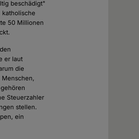
ltig beschädigt"
e katholische
tte 50 Millionen
ckt.
 den
 er laut
arum die
ie Menschen,
angehören
ne Steuerzahler
gen stellen.
pen, ein