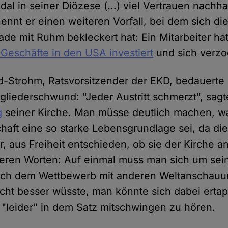
al in seiner Diözese (...) viel Vertrauen nachha
ennt er einen weiteren Vorfall, bei dem sich di
ade mit Ruhm bekleckert hat: Ein Mitarbeiter ha
Geschäfte in den USA investiert
und sich verzo
d-Strohm, Ratsvorsitzender der EKD, bedauerte
gliederschwund: "Jeder Austritt schmerzt", sagte
g
seiner Kirche. Man müsse deutlich machen, w
schaft eine so starke Lebensgrundlage sei, da d
r, aus Freiheit entschieden, ob sie der Kirche 
deren Worten: Auf einmal muss man sich um sei
ch dem Wettbewerb mit anderen Weltanschauun
ht besser wüsste, man könnte sich dabei ertap
"leider" in dem Satz mitschwingen zu hören.