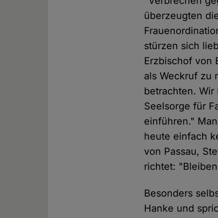
"Verbrechen ge
überzeugten die
Frauenordinatio
stürzen sich lie
Erzbischof von 
als Weckruf zu
betrachten. Wir
Seelsorge für Fa
einführen." Man
heute einfach k
von Passau, Ste
richtet: "Bleiben
Besonders selbst
Hanke und spri