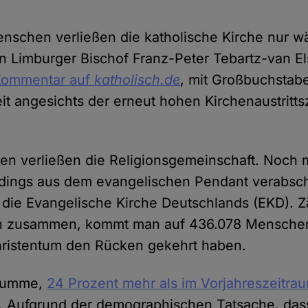
schen verließen die katholische Kirche nur w
 Limburger Bischof Franz-Peter Tebartz-van Els
Kommentar auf
katholisch.de
, mit Großbuchstabe
it angesichts der erneut hohen Kirchenaustritts
en verließen die Religionsgemeinschaft. Noch
rdings aus dem evangelischen Pendant verabsc
 die Evangelische Kirche Deutschlands (EKD). Z
n zusammen, kommt man auf 436.078 Menschen
hristentum den Rücken gekehrt haben.
 Summe,
24 Prozent mehr als im Vorjahreszeitra
te. Aufgrund der demographischen Tatsache, das