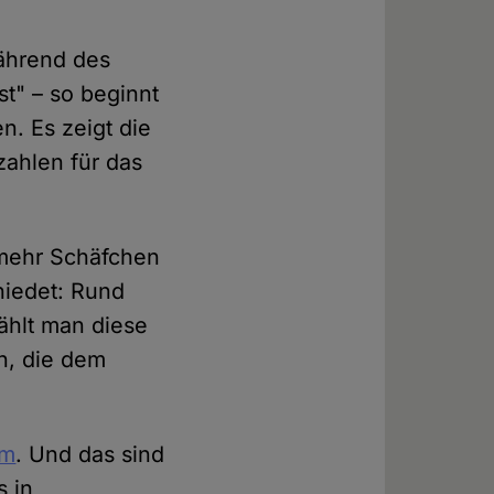
ährend des
t" – so beginnt
n. Es zeigt die
zahlen für das
 mehr Schäfchen
hiedet: Rund
ählt man diese
, die dem
um
. Und das sind
s in