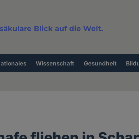
säkulare Blick auf die Welt.
extsuche
nationales
Wissenschaft
Gesundheit
Bild
hafe fliehen in Scha