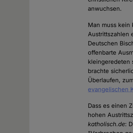
anwuchsen.
Man muss kein 
Austrittszahlen
Deutschen Bisc
offenbarte Ausm
kleingeredeten 
brachte sicherli
Überlaufen, zum
evangelischen K
Dass es einen 
hohen Austritts
katholisch.de
: 