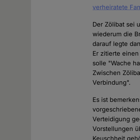
verheiratete Fa
Der Zölibat sei 
wiederum die Br
darauf legte da
Er zitierte ein
solle "Wache h
Zwischen Zöliba
Verbindung".
Es ist bemerken
vorgeschriebene 
Verteidigung ge
Vorstellungen ü
Keuschheit gehö