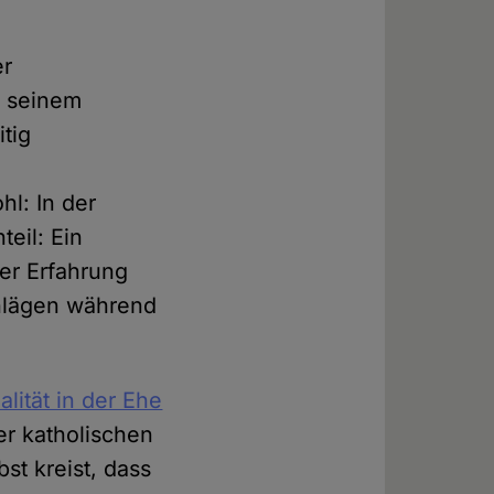
er
n seinem
tig
l: In der
eil: Ein
ner Erfahrung
chlägen während
lität in der Ehe
er katholischen
st kreist, dass