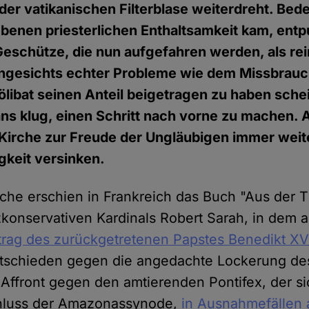
der vatikanischen Filterblase weiterdreht. Bed
benen priesterlichen Enthaltsamkeit kam, entp
eschütze, die nun aufgefahren werden, als re
ngesichts echter Probleme wie dem Missbrauc
libat seinen Anteil beigetragen zu haben sche
ans klug, einen Schritt nach vorne zu machen. 
 Kirche zur Freude der Ungläubigen immer weite
gkeit versinken.
e erschien in Frankreich das Buch "Aus der T
konservativen Kardinals Robert Sarah, in dem 
itrag des zurückgetretenen Papstes Benedikt XVI
ntschieden gegen die angedachte Lockerung des
n Affront gegen den amtierenden Pontifex, der s
hluss der Amazonassynode,
in Ausnahmefällen