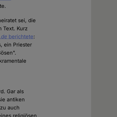
te.
eiratet sei, die
m Text. Kurz
.de
berichtete
:
 ein Priester
Bösen".
akramentale
d. Gar als
ie antiken
ozu auch
ines religiösen