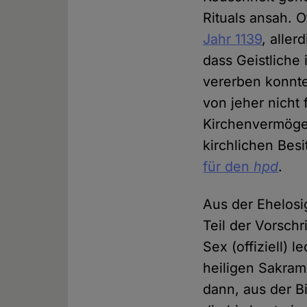
Rituals ansah. Of
Jahr 1139
, alle
dass Geistliche
vererben konnt
von jeher nicht
Kirchenvermögen
kirchlichen Bes
für den
hpd
.
Aus der Ehelosig
Teil der Vorschr
Sex (offiziell) 
heiligen Sakram
dann, aus der B