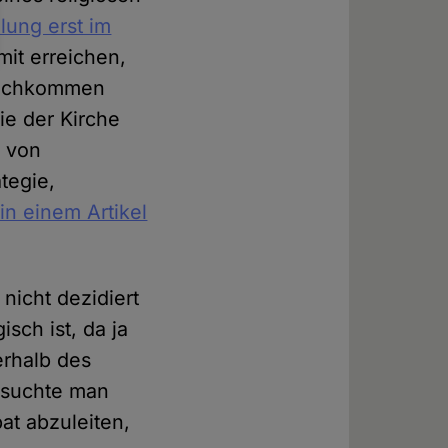
lung erst im
mit erreichen,
 Nachkommen
e der Kirche
n von
tegie,
n einem Artikel
nicht dezidiert
isch ist, da ja
erhalb des
ersuchte man
at abzuleiten,