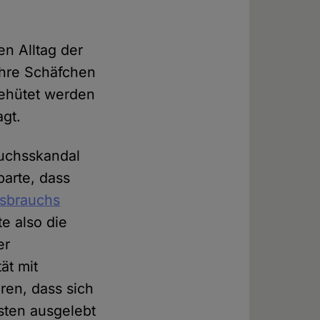
en Alltag der
ihre Schäfchen
gehütet werden
agt.
auchsskandal
barte, dass
ssbrauchs
lte also die
er
ät mit
ren, dass sich
sten ausgelebt