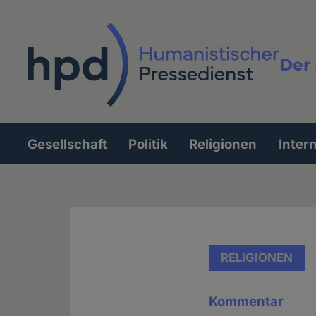
Direkt
zum
Inhalt
Der 
Vollt
Gesellschaft
Politik
Religionen
Inter
Hauptnavigation
RELIGIONEN
Kommentar