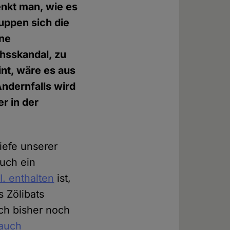
enkt man, wie es
uppen sich die
ine
hsskandal, zu
int, wäre es aus
Andernfalls wird
r in der
iefe unserer
auch ein
. enthalten
ist,
 Zölibats
ich bisher noch
 auch