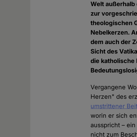
Welt außerhalb 
zur vorgeschrie
theologischen G
Nebelkerzen. A
dem auch der Zö
Sicht des Vatik
die katholische
Bedeutungslosi
Vergangene Woch
Herzen" des erz
umstrittener Be
worin er sich e
ausspricht – ei
nicht zum Besc