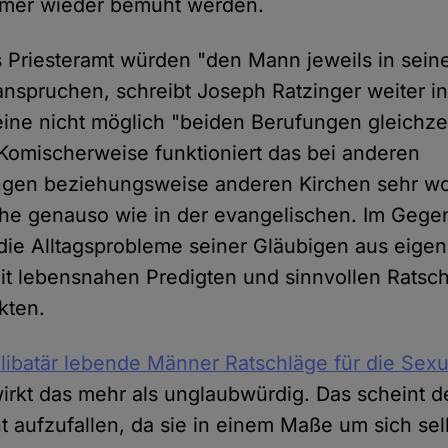
immer wieder bemüht werden.
 Priesteramt würden "den Mann jeweils in sein
nspruchen, schreibt Joseph Ratzinger weiter i
eine nicht möglich "beiden Berufungen gleichzei
omischerweise funktioniert das bei anderen
gen beziehungsweise anderen Kirchen sehr woh
he genauso wie in der evangelischen. Im Gegent
r die Alltagsprobleme seiner Gläubigen aus eige
it lebensnahen Predigten und sinnvollen Rats
kten.
libatär lebende Männer Ratschläge für die Sexua
wirkt das mehr als unglaubwürdig. Das scheint d
t aufzufallen, da sie in einem Maße um sich selb