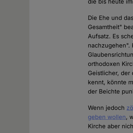
die bis heute 
Die Ehe und das
Gesamtheit" bea
Aufsatz. Es sch
nachzugehen". K
Glaubensrichtun
orthodoxen Kirc
Geistlicher, de
kennt, könnte m
der Beichte pun
Wenn jedoch
zö
geben wollen
, 
Kirche aber nich