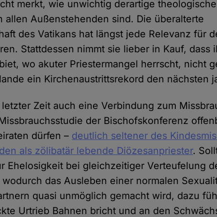
icht merkt, wie unwichtig derartige theologische
en allen Außenstehenden sind. Die überalterte
aft des Vatikans hat längst jede Relevanz für d
en. Stattdessen nimmt sie lieber in Kauf, dass 
et, wo akuter Priestermangel herrscht, nicht 
lande ein Kirchenaustrittsrekord den nächsten j
n letzter Zeit auch eine Verbindung zum Missbr
e Missbrauchsstudie der Bischofskonferenz offen
eiraten dürfen –
deutlich seltener des Kindesmi
den als zölibatär lebende Diözesanpriester
. Sol
r Ehelosigkeit bei gleichzeitiger Verteufelung d
 wodurch das Ausleben einer normalen Sexualit
tnern quasi unmöglich gemacht wird, dazu füh
ckte Urtrieb Bahnen bricht und an den Schwäch