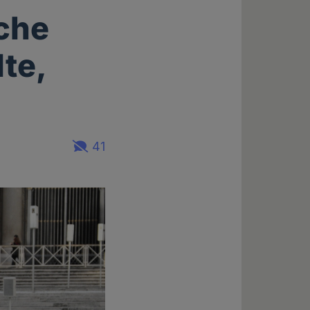
che
te,
41