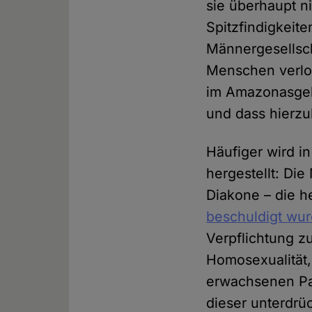
sie überhaupt n
Spitzfindigkeit
Männergesellsch
Menschen verlor
im Amazonasgebi
und dass hierzu
Häufiger wird i
hergestellt: Di
Diakone – die h
beschuldigt wur
Verpflichtung zu
Homosexualität,
erwachsenen Par
dieser unterdrü