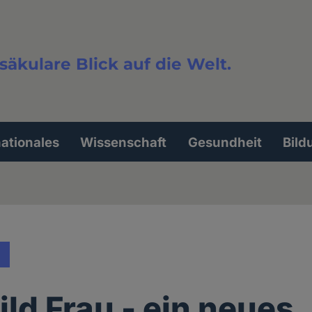
säkulare Blick auf die Welt.
extsuche
nationales
Wissenschaft
Gesundheit
Bild
ld Frau - ein neues,