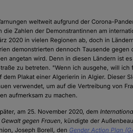
 Warnungen weltweit aufgrund der Corona-Pand
 die Zahlen der Demonstrantinnen am internati
rz 2020 in vielen Regionen ab, doch in Ländern
rien demonstrierten dennoch Tausende gegen d
uen angetan wird. Denn in diesen Ländern ist es
Straße zu betreten. "Wenn ich ausgehe, will ich f
f dem Plakat einer Algerierin in Algier. Dieser S
auen verwendet, um auf die Vertreibung von F
eben aufmerksam zu machen.
später, am 25. November 2020, dem
Internation
n Gewalt gegen Frauen
, kündigte der Außenbeau
nion, Joseph Borell, den
Gender Action Plan (GA