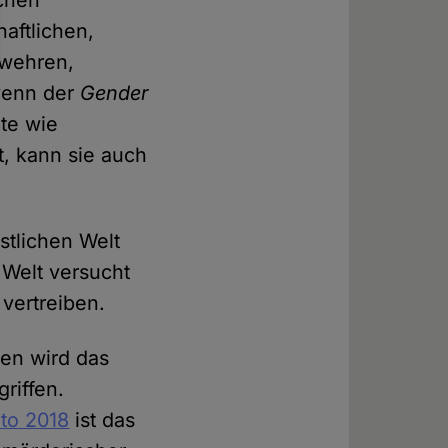
chen
aftlichen,
rwehren,
 wenn der
Gender
hte wie
t, kann sie auch
stlichen Welt
 Welt versucht
 vertreiben.
en wird das
riffen.
nto 2018
ist das