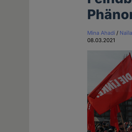
Phäno
Mina Ahadi
/
Naïl
08.03.2021