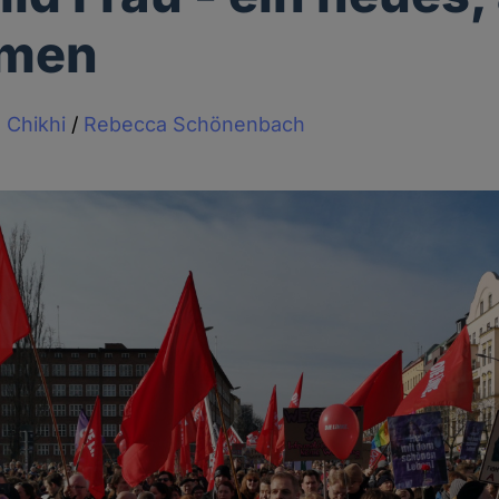
men
a Chikhi
/
Rebecca Schönenbach