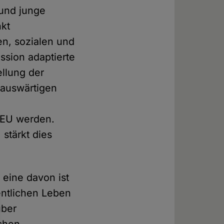
 und junge
nkt
en, sozialen und
ssion adaptierte
ellung der
 auswärtigen
r EU werden.
stärkt dies
 eine davon ist
entlichen Leben
über