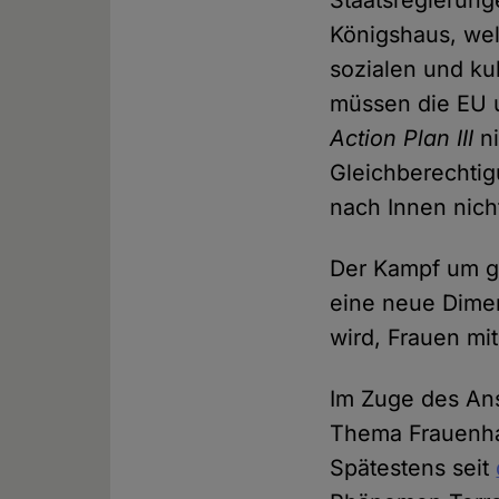
Staatsregierun
Königshaus, wel
sozialen und ku
müssen die EU u
Action Plan III
n
Gleichberechtigu
nach Innen nich
Der Kampf um ge
eine neue Dimen
wird, Frauen mit
Im Zuge des Ans
Thema Frauenhas
Spätestens seit