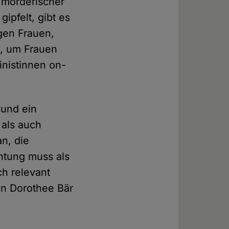
 mörderischer
ipfelt, gibt es
gen Frauen,
t, um Frauen
nistinnen on-
 und ein
 als auch
n, die
chtung muss als
ch relevant
in Dorothee Bär