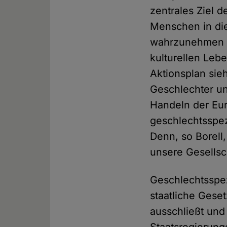
zentrales Ziel 
Menschen in die
wahrzunehmen un
kulturellen Leb
Aktionsplan sie
Geschlechter un
Handeln der Eur
geschlechtsspez
Denn, so Borell
unsere Gesellsc
Geschlechtsspez
staatliche Gese
ausschließt un