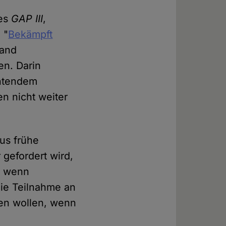
des
GAP III
,
 "
Bekämpft
land
en. Darin
htendem
n nicht weiter
mus frühe
gefordert wird,
n, wenn
die Teilnahme an
en wollen, wenn