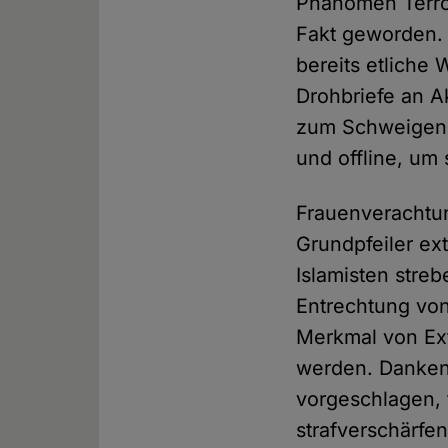
Phänomen Terro
Fakt geworden. 
bereits etliche
Drohbriefe an A
zum Schweigen 
und offline, um
Frauenverachtung
Grundpfeiler ex
Islamisten stre
Entrechtung von
Merkmal von Ext
werden. Dankens
vorgeschlagen, 
strafverschärfe