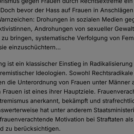
rismus gegen Frauen durch Rechtsextreme ein
Doch bevor der Hass auf Frauen in Anschlägen g
 Warnzeichen: Drohungen in sozialen Medien ge
ktivistinnen, Androhungen von sexueller Gewal
zu bringen, systematische Verfolgung von Femi
 sie einzuschüchtern…
 ist ein klassischer Einstieg in Radikalisierung
tremistischer Ideologien. Sowohl Rechtsradikale
ben die Unterordnung von Frauen unter Männer a
 Frauen ist eines ihrer Hauptziele. Frauenvera
remismus anerkannt, bekämpft und strafrechtli
werterweise hat unter anderem Staatsminister
frauenverachtende Motivation bei Straftaten als
nd zu berücksichtigen.