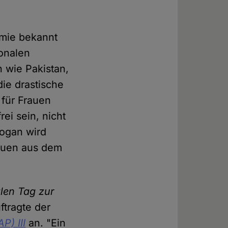
emie bekannt
onalen
 wie Pakistan,
ie drastische
 für Frauen
rei sein, nicht
logan wird
rauen aus dem
alen Tag zur
ftragte der
P) III
an. "Ein