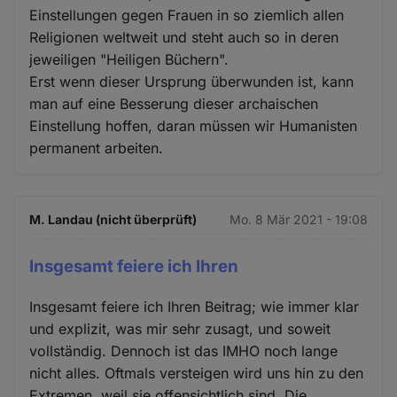
und
Einstellungen gegen Frauen in so ziemlich allen
Religionen weltweit und steht auch so in deren
Cookies
jeweiligen "Heiligen Büchern".
Erst wenn dieser Ursprung überwunden ist, kann
man auf eine Besserung dieser archaischen
Einstellung hoffen, daran müssen wir Humanisten
permanent arbeiten.
M. Landau (nicht überprüft)
Mo. 8 Mär 2021 - 19:08
Insgesamt feiere ich Ihren
Insgesamt feiere ich Ihren Beitrag; wie immer klar
und explizit, was mir sehr zusagt, und soweit
vollständig. Dennoch ist das IMHO noch lange
nicht alles. Oftmals versteigen wird uns hin zu den
Extremen, weil sie offensichtlich sind. Die