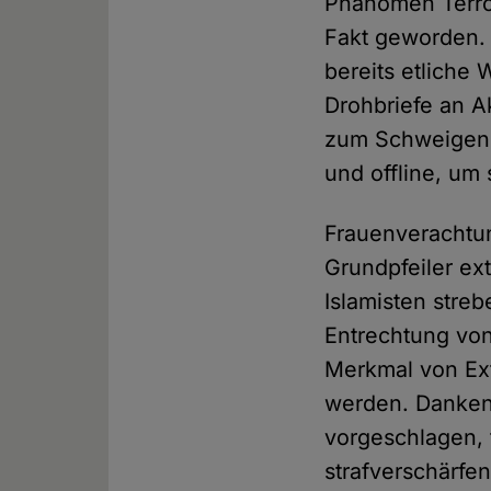
Phänomen Terro
Fakt geworden. 
bereits etliche
Drohbriefe an A
zum Schweigen 
und offline, um
Frauenverachtung
Grundpfeiler ex
Islamisten stre
Entrechtung von
Merkmal von Ext
werden. Dankens
vorgeschlagen, 
strafverschärfe