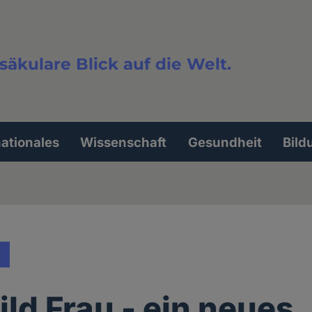
säkulare Blick auf die Welt.
extsuche
nationales
Wissenschaft
Gesundheit
Bild
ld Frau - ein neues,