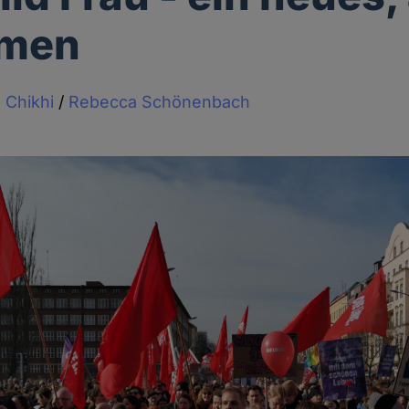
men
a Chikhi
/
Rebecca Schönenbach