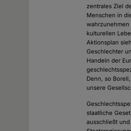
zentrales Ziel 
Menschen in die
wahrzunehmen un
kulturellen Leb
Aktionsplan sie
Geschlechter un
Handeln der Eur
geschlechtsspez
Denn, so Borell
unsere Gesellsc
Geschlechtsspez
staatliche Gese
ausschließt un