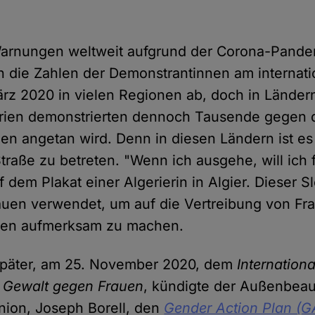
 Warnungen weltweit aufgrund der Corona-Pand
 die Zahlen der Demonstrantinnen am internati
rz 2020 in vielen Regionen ab, doch in Ländern
rien demonstrierten dennoch Tausende gegen d
uen angetan wird. Denn in diesen Ländern ist es
Straße zu betreten. "Wenn ich ausgehe, will ich f
f dem Plakat einer Algerierin in Algier. Dieser S
auen verwendet, um auf die Vertreibung von F
eben aufmerksam zu machen.
später, am 25. November 2020, dem
Internation
n Gewalt gegen Frauen
, kündigte der Außenbeau
nion, Joseph Borell, den
Gender Action Plan (GA