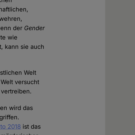
chen
aftlichen,
rwehren,
 wenn der
Gender
hte wie
t, kann sie auch
stlichen Welt
 Welt versucht
 vertreiben.
en wird das
riffen.
nto 2018
ist das