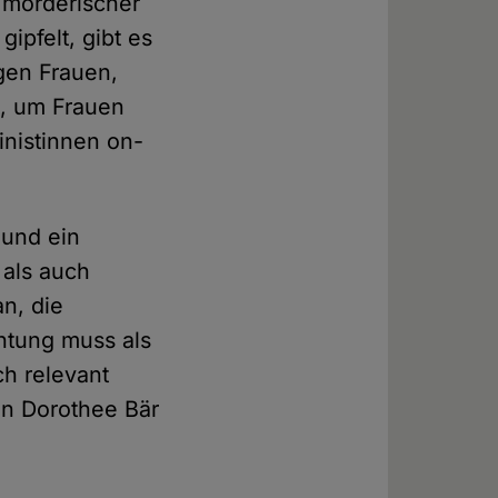
 mörderischer
ipfelt, gibt es
gen Frauen,
t, um Frauen
nistinnen on-
 und ein
 als auch
n, die
chtung muss als
ch relevant
in Dorothee Bär