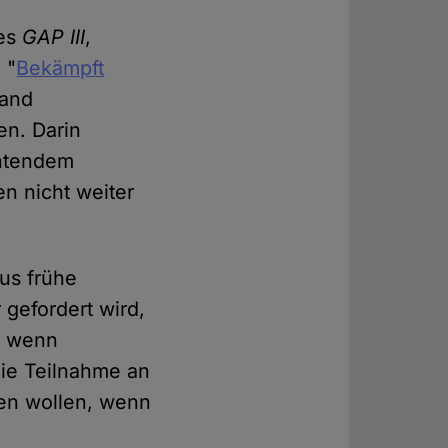
des
GAP III
,
 "
Bekämpft
land
en. Darin
htendem
n nicht weiter
mus frühe
gefordert wird,
n, wenn
die Teilnahme an
en wollen, wenn