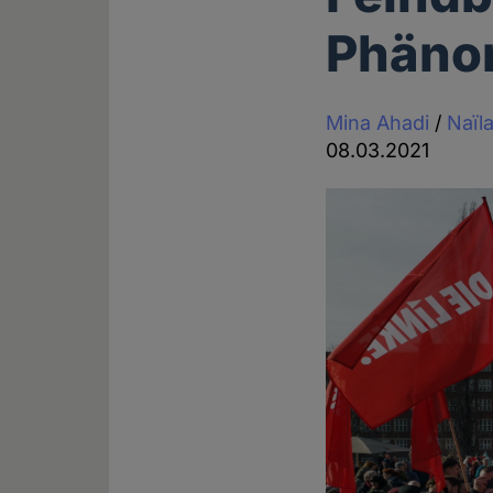
Phäno
Mina Ahadi
/
Naïl
08.03.2021