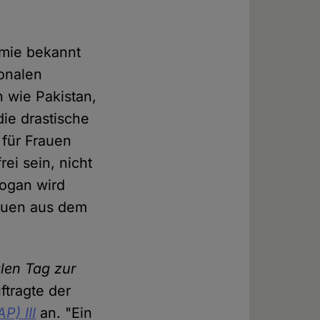
emie bekannt
onalen
 wie Pakistan,
ie drastische
 für Frauen
rei sein, nicht
logan wird
rauen aus dem
alen Tag zur
ftragte der
P) III
an. "Ein