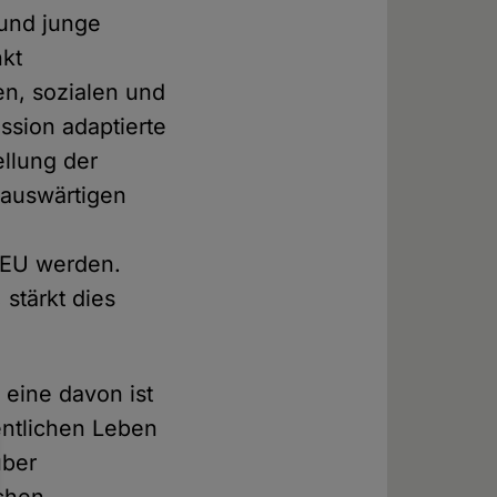
 und junge
nkt
en, sozialen und
ssion adaptierte
ellung der
 auswärtigen
r EU werden.
stärkt dies
 eine davon ist
entlichen Leben
über