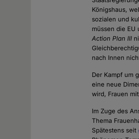
Staatsregierun
Königshaus, wel
sozialen und ku
müssen die EU u
Action Plan III
n
Gleichberechtigu
nach Innen nich
Der Kampf um ge
eine neue Dimen
wird, Frauen mit
Im Zuge des Ans
Thema Frauenhas
Spätestens seit