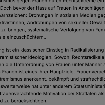
rismus gegen Frauen durch Rechtsextreme ein
Doch bevor der Hass auf Frauen in Anschlägen g
 Warnzeichen: Drohungen in sozialen Medien ge
ktivistinnen, Androhungen von sexueller Gewal
zu bringen, systematische Verfolgung von Femi
 sie einzuschüchtern…
 ist ein klassischer Einstieg in Radikalisierung
tremistischer Ideologien. Sowohl Rechtsradikale
ben die Unterordnung von Frauen unter Männer a
 Frauen ist eines ihrer Hauptziele. Frauenvera
remismus anerkannt, bekämpft und strafrechtli
werterweise hat unter anderem Staatsminister
frauenverachtende Motivation bei Straftaten als
nd zu berücksichtigen.