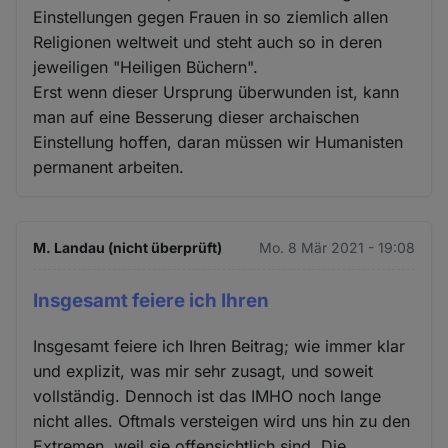
und
Einstellungen gegen Frauen in so ziemlich allen
Religionen weltweit und steht auch so in deren
Cookies
jeweiligen "Heiligen Büchern".
Erst wenn dieser Ursprung überwunden ist, kann
man auf eine Besserung dieser archaischen
Einstellung hoffen, daran müssen wir Humanisten
permanent arbeiten.
M. Landau (nicht überprüft)
Mo. 8 Mär 2021 - 19:08
Insgesamt feiere ich Ihren
Insgesamt feiere ich Ihren Beitrag; wie immer klar
und explizit, was mir sehr zusagt, und soweit
vollständig. Dennoch ist das IMHO noch lange
nicht alles. Oftmals versteigen wird uns hin zu den
Extremen, weil sie offensichtlich sind. Die