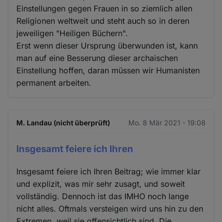
und
Einstellungen gegen Frauen in so ziemlich allen
Religionen weltweit und steht auch so in deren
Cookies
jeweiligen "Heiligen Büchern".
Erst wenn dieser Ursprung überwunden ist, kann
man auf eine Besserung dieser archaischen
Einstellung hoffen, daran müssen wir Humanisten
permanent arbeiten.
M. Landau (nicht überprüft)
Mo. 8 Mär 2021 - 19:08
Insgesamt feiere ich Ihren
Insgesamt feiere ich Ihren Beitrag; wie immer klar
und explizit, was mir sehr zusagt, und soweit
vollständig. Dennoch ist das IMHO noch lange
nicht alles. Oftmals versteigen wird uns hin zu den
Extremen, weil sie offensichtlich sind. Die