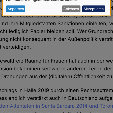
gen wie dem iranischen Regime und dem saudis
von
che Frauen ihre Teilhabe am politischen, wirtsch
personenbezogenen
Anpassen
Ablehnen
Akzeptieren
lturellen Leben durch Gesetze systematisch ve
Daten
nd ihre Mitgliedstaaten Sanktionen einleiten,
und
Cookies
icht lediglich Papier bleiben soll. Wer Grundrec
ng nicht konsequent in der Außenpolitik vertrit
t verteidigen.
waltfreie Räume für Frauen hat auch in der we
sion bekommen seit wie in anderen Teilen der
 Drohungen aus der (digitalen) Öffentlichkeit zu
chlags in Halle 2019 durch einen Rechtsextrem
s endlich verstärkt auch in Deutschland aufgeg
den Attentaten in Santa Barbara 2014 und Toro