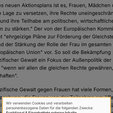
des neuen Aktionsplans ist es, Frauen, Mädchen
 Lage zu versetzen, ihre Rechte uneingeschrä
d ihre Teilhabe am politischen, wirtschaftlich
en zu stärken." Der von der Europäischen Kommi
ht "ehrgeizige Pläne zur Förderung der Gleichst
d der Stärkung der Rolle der Frau im gesamten
opäischen Union" vor. So soll die Bekämpfung
ifischer Gewalt ein Fokus der Außenpolitik de
, "wenn wir allen die gleichen Rechte gewähren, 
haften".
ifische Gewalt gegen Frauen hat viele Formen,
tzgebung, die Frauen von der Teilnahme am öff
Wir verwenden Cookies und verarbeiten
d ihnen ihre Menschenrechte aberkennt. Gegen
Verwendung
personenbezogene Daten für die folgenden Zwecke:
Funktional & Eingebettete externe Inhalte
.