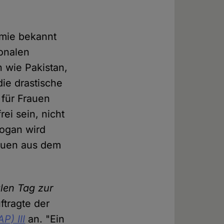
emie bekannt
onalen
 wie Pakistan,
ie drastische
 für Frauen
rei sein, nicht
logan wird
rauen aus dem
alen Tag zur
ftragte der
P) III
an. "Ein