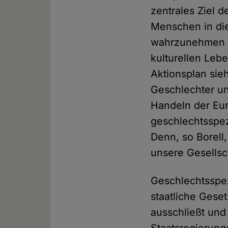
zentrales Ziel 
Menschen in die
wahrzunehmen un
kulturellen Leb
Aktionsplan sie
Geschlechter un
Handeln der Eur
geschlechtsspez
Denn, so Borell
unsere Gesellsc
Geschlechtsspez
staatliche Gese
ausschließt un