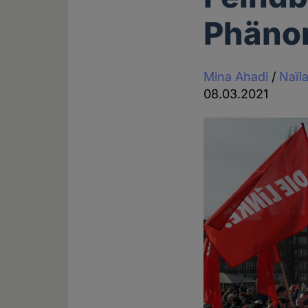
Phäno
Mina Ahadi
/
Naïl
08.03.2021