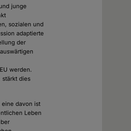
 und junge
nkt
en, sozialen und
ssion adaptierte
ellung der
 auswärtigen
r EU werden.
stärkt dies
 eine davon ist
entlichen Leben
über