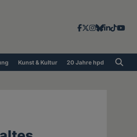
Facebook
X
Instagram
Bluesky
LinkedIn
TikTok
YouT
News-
und
Social
Suche
Su
ung
Kunst & Kultur
20 Jahre hpd
Network
 altes