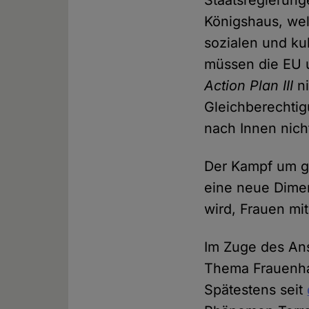
Staatsregierun
Königshaus, wel
sozialen und ku
müssen die EU u
Action Plan III
n
Gleichberechtigu
nach Innen nich
Der Kampf um ge
eine neue Dimen
wird, Frauen mit
Im Zuge des Ans
Thema Frauenhas
Spätestens seit