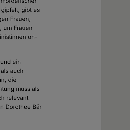
 mörderischer
ipfelt, gibt es
gen Frauen,
t, um Frauen
nistinnen on-
 und ein
 als auch
n, die
chtung muss als
ch relevant
in Dorothee Bär