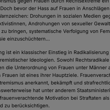
rismus gegen Frauen durch Rechtsextreme ein
Doch bevor der Hass auf Frauen in Anschlägen g
 Warnzeichen: Drohungen in sozialen Medien ge
ktivistinnen, Androhungen von sexueller Gewal
zu bringen, systematische Verfolgung von Femi
 sie einzuschüchtern…
 ist ein klassischer Einstieg in Radikalisierung
tremistischer Ideologien. Sowohl Rechtsradikale
ben die Unterordnung von Frauen unter Männer a
 Frauen ist eines ihrer Hauptziele. Frauenvera
remismus anerkannt, bekämpft und strafrechtli
werterweise hat unter anderem Staatsminister
frauenverachtende Motivation bei Straftaten als
nd zu berücksichtigen.