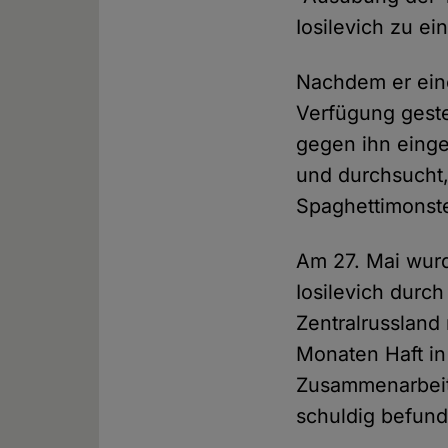
Iosilevich zu ein
Nachdem er ein
Verfügung geste
gegen ihn eing
und durchsucht,
Spaghettimonst
Am 27. Mai wur
Iosilevich durc
Zentralrussland
Monaten Haft in 
Zusammenarbeit
schuldig befunde