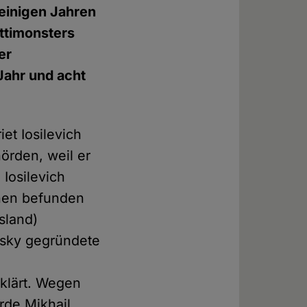
r einigen Jahren
ttimonsters
er
Jahr und acht
iet Iosilevich
hörden, weil er
 Iosilevich
onen befunden
sland)
vsky gegründete
rklärt. Wegen
rde Mikhail