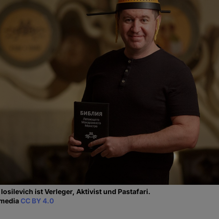
 Iosilevich ist Verleger, Aktivist und Pastafari.
imedia
CC BY 4.0