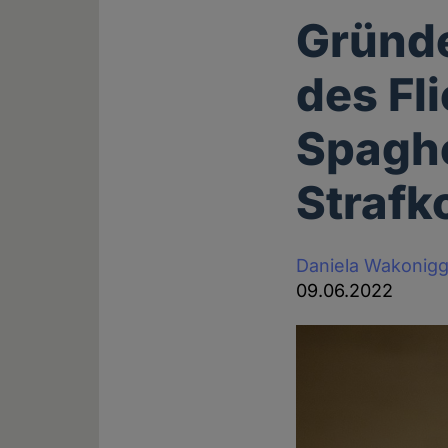
Gründe
des Fl
Spaghe
Strafko
Daniela Wakonig
09.06.2022