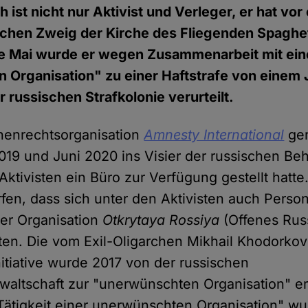
ch ist nicht nur Aktivist und Verleger, er hat vo
schen Zweig der Kirche des Fliegenden Spaghe
e Mai wurde er wegen Zusammenarbeit mit ein
Organisation" zu einer Haftstrafe von einem 
 russischen Strafkolonie verurteilt.
henrechtsorganisation
Amnesty International
ger
2019 und Juni 2020 ins Visier der russischen Be
Aktivisten ein Büro zur Verfügung gestellt hatte.
en, dass sich unter den Aktivisten auch Pers
der Organisation
Otkrytaya Rossiya
(Offenes Rus
en. Die vom Exil-Oligarchen Mikhail Khodorko
nitiative wurde 2017 von der russischen
waltschaft zur "unerwünschten Organisation" e
ätigkeit einer unerwünschten Organisation" wu