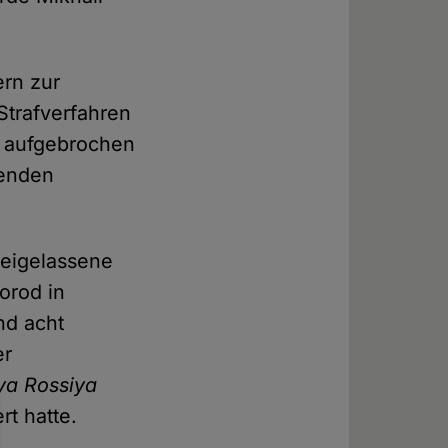
rn zur
Strafverfahren
d aufgebrochen
genden
reigelassene
orod in
nd acht
er
ya Rossiya
rt hatte.