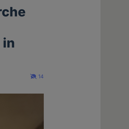
rche
 in
14