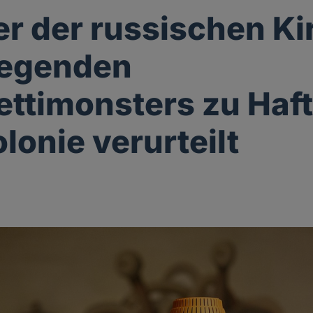
r der russischen Ki
iegenden
ttimonsters zu Haft
lonie verurteilt
g