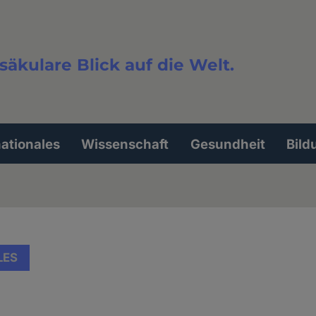
säkulare Blick auf die Welt.
extsuche
nationales
Wissenschaft
Gesundheit
Bild
LES