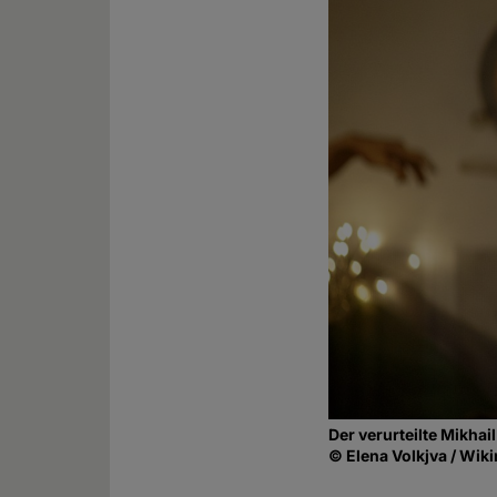
Der verurteilte Mikhail
© Elena Volkjva / Wik