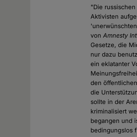
"Die russischen
Aktivisten auf
'unerwünschten 
von
Amnesty Int
Gesetze, die Mi
nur dazu benut
ein eklatanter 
Meinungsfreiheit
den öffentliche
die Unterstützun
sollte in der A
kriminalisiert w
begangen und i
bedingungslos f