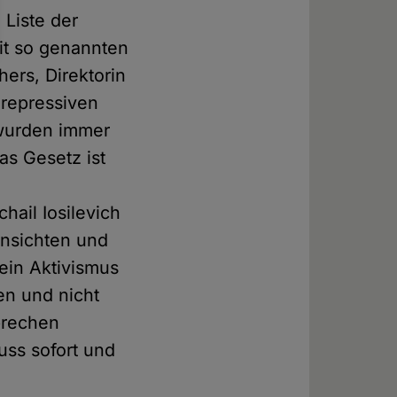
Liste der
it so genannten
ers, Direktorin
 repressiven
 wurden immer
s Gesetz ist
e
hail Iosilevich
Ansichten und
Sein Aktivismus
en und nicht
rbrechen
ss sofort und