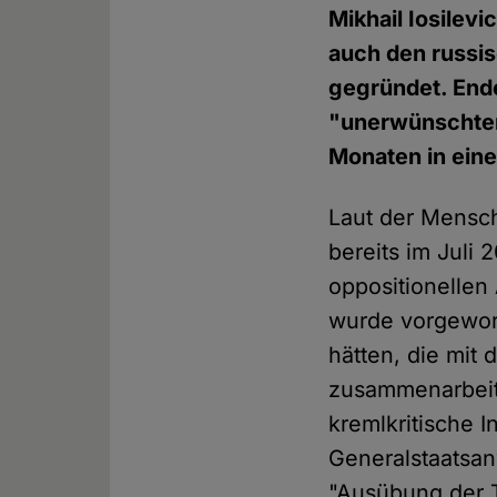
Mikhail Iosilevi
auch den russi
gegründet. End
"unerwünschten 
Monaten in einer
Laut der Mensc
bereits im Juli 
oppositionellen 
wurde vorgeworf
hätten, die mit 
zusammenarbeit
kremlkritische I
Generalstaatsan
"Ausübung der T