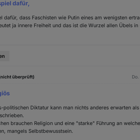
piel dafür,
el dafür, dass Faschisten wie Putin eines am wenigsten ert
tet ja innere Freiheit und das ist die Wurzel allen Übels i
en
(nicht überprüft)
Do.
giös
ös-politischen Diktatur kann man nichts anderes erwarten al
eschrieben.
en brauchen Religion und eine "starke" Führung an welcher
en, mangels Selbstbewusstsein.