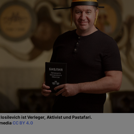
 Iosilevich ist Verleger, Aktivist und Pastafari.
imedia
CC BY 4.0