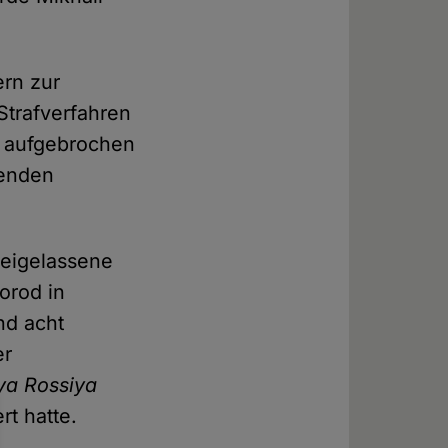
rn zur
Strafverfahren
d aufgebrochen
genden
reigelassene
orod in
nd acht
er
ya Rossiya
rt hatte.