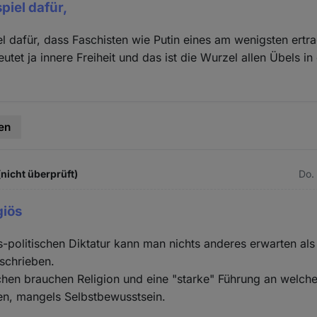
piel dafür,
el dafür, dass Faschisten wie Putin eines am wenigsten ert
tet ja innere Freiheit und das ist die Wurzel allen Übels i
en
(nicht überprüft)
Do.
giös
ös-politischen Diktatur kann man nichts anderes erwarten al
eschrieben.
en brauchen Religion und eine "starke" Führung an welcher
en, mangels Selbstbewusstsein.