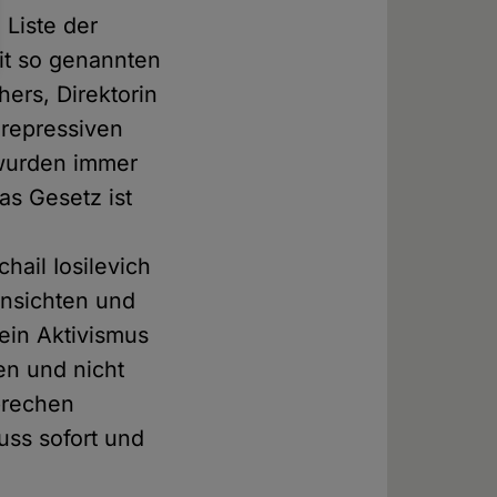
Liste der
it so genannten
ers, Direktorin
 repressiven
 wurden immer
s Gesetz ist
e
hail Iosilevich
Ansichten und
Sein Aktivismus
en und nicht
rbrechen
ss sofort und