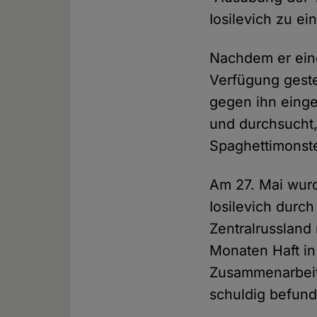
Iosilevich zu ein
Nachdem er ein
Verfügung geste
gegen ihn eing
und durchsucht,
Spaghettimonst
Am 27. Mai wur
Iosilevich durc
Zentralrussland
Monaten Haft in 
Zusammenarbeit
schuldig befunde