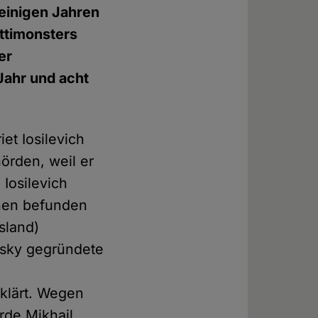
r einigen Jahren
ttimonsters
er
Jahr und acht
iet Iosilevich
hörden, weil er
 Iosilevich
onen befunden
sland)
vsky gegründete
rklärt. Wegen
rde Mikhail