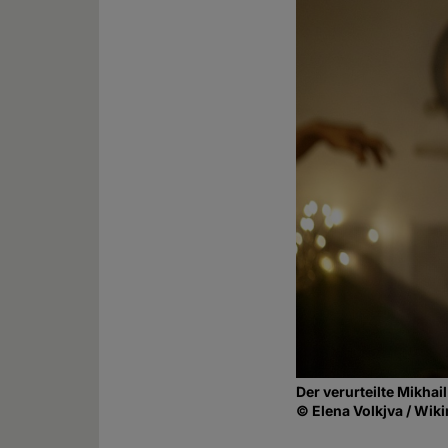
Der verurteilte Mikhail
© Elena Volkjva / Wik