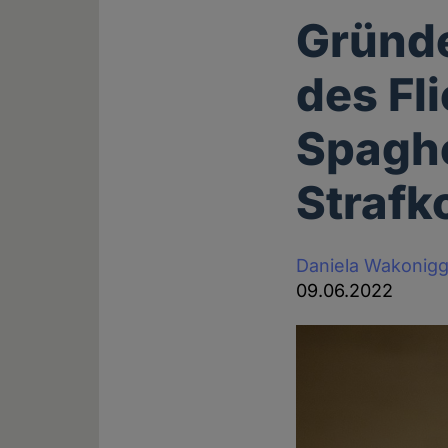
Gründe
des Fl
Spaghe
Strafko
Daniela Wakonig
09.06.2022