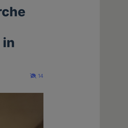
rche
 in
14