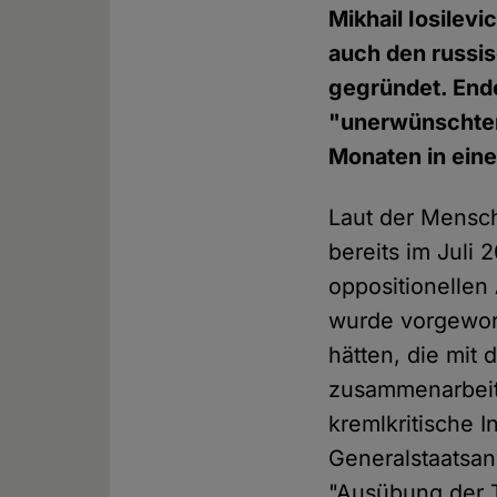
Mikhail Iosilevi
auch den russi
gegründet. End
"unerwünschten 
Monaten in einer
Laut der Mensc
bereits im Juli 
oppositionellen 
wurde vorgeworf
hätten, die mit 
zusammenarbeit
kremlkritische I
Generalstaatsan
"Ausübung der T