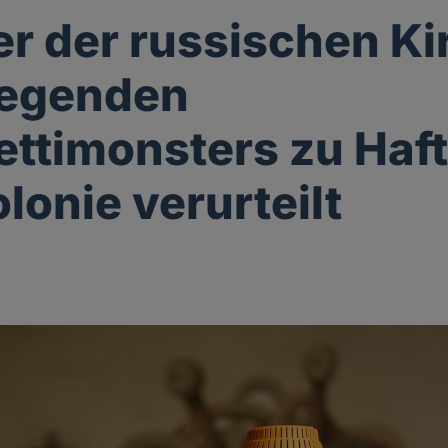
r der russischen Ki
iegenden
ttimonsters zu Haft
lonie verurteilt
g