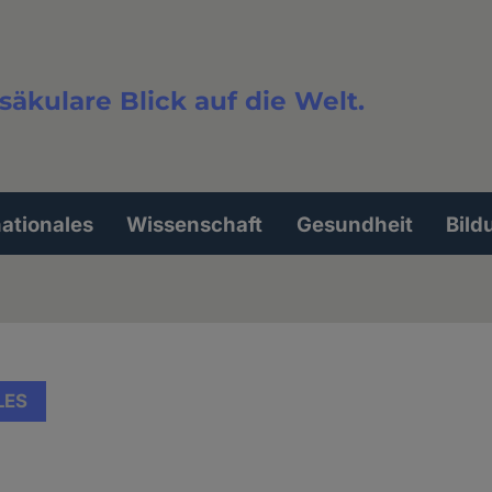
säkulare Blick auf die Welt.
extsuche
nationales
Wissenschaft
Gesundheit
Bild
LES