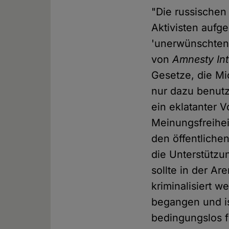
"Die russischen
Aktivisten auf
'unerwünschten 
von
Amnesty Int
Gesetze, die Mi
nur dazu benut
ein eklatanter 
Meinungsfreiheit
den öffentliche
die Unterstützun
sollte in der A
kriminalisiert w
begangen und i
bedingungslos f