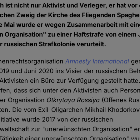
ch ist nicht nur Aktivist und Verleger, er hat vo
schen Zweig der Kirche des Fliegenden Spaghe
e Mai wurde er wegen Zusammenarbeit mit ein
Organisation" zu einer Haftstrafe von einem 
 russischen Strafkolonie verurteilt.
henrechtsorganisation
Amnesty International
ger
2019 und Juni 2020 ins Visier der russischen Be
Aktivisten ein Büro zur Verfügung gestellt hatte.
en, dass sich unter den Aktivisten auch Pers
der Organisation
Otkrytaya Rossiya
(Offenes Rus
en. Die vom Exil-Oligarchen Mikhail Khodorko
nitiative wurde 2017 von der russischen
waltschaft zur "unerwünschten Organisation" e
ätigkeit einer unerwünschten Organisation" wu