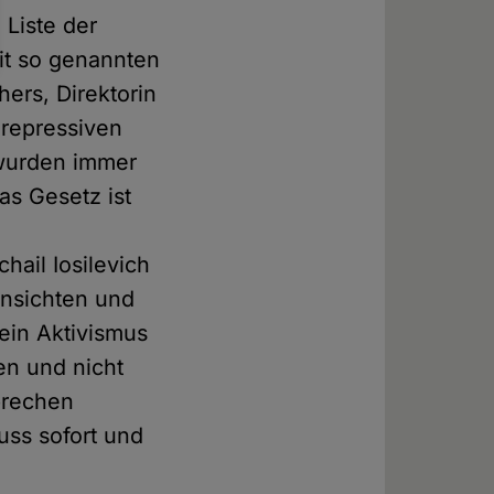
Liste der
it so genannten
ers, Direktorin
 repressiven
 wurden immer
s Gesetz ist
e
hail Iosilevich
Ansichten und
Sein Aktivismus
en und nicht
rbrechen
ss sofort und