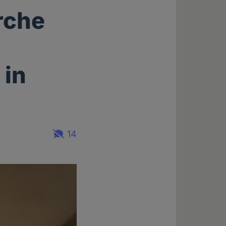
rche
 in
14