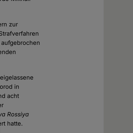
rn zur
Strafverfahren
d aufgebrochen
genden
reigelassene
orod in
nd acht
er
ya Rossiya
rt hatte.