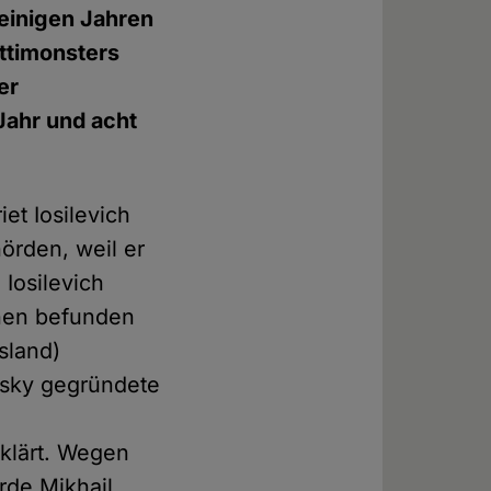
r einigen Jahren
ttimonsters
er
Jahr und acht
iet Iosilevich
hörden, weil er
 Iosilevich
onen befunden
sland)
vsky gegründete
rklärt. Wegen
rde Mikhail