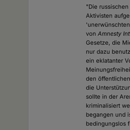
"Die russischen
Aktivisten auf
'unerwünschten 
von
Amnesty Int
Gesetze, die Mi
nur dazu benut
ein eklatanter 
Meinungsfreiheit
den öffentliche
die Unterstützun
sollte in der A
kriminalisiert w
begangen und i
bedingungslos f