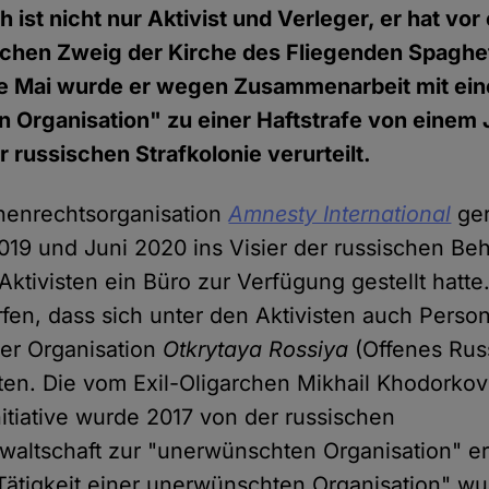
ch ist nicht nur Aktivist und Verleger, er hat vo
schen Zweig der Kirche des Fliegenden Spaghe
e Mai wurde er wegen Zusammenarbeit mit ein
Organisation" zu einer Haftstrafe von einem 
 russischen Strafkolonie verurteilt.
henrechtsorganisation
Amnesty International
ger
2019 und Juni 2020 ins Visier der russischen Be
Aktivisten ein Büro zur Verfügung gestellt hatte.
en, dass sich unter den Aktivisten auch Pers
der Organisation
Otkrytaya Rossiya
(Offenes Rus
en. Die vom Exil-Oligarchen Mikhail Khodorko
nitiative wurde 2017 von der russischen
waltschaft zur "unerwünschten Organisation" e
ätigkeit einer unerwünschten Organisation" wu