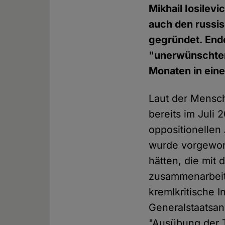
Mikhail Iosilevi
auch den russi
gegründet. End
"unerwünschten 
Monaten in einer
Laut der Mensc
bereits im Juli 
oppositionellen 
wurde vorgeworf
hätten, die mit 
zusammenarbeit
kremlkritische I
Generalstaatsan
"Ausübung der T