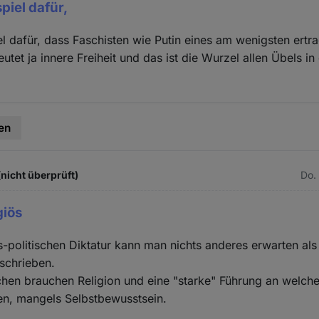
piel dafür,
el dafür, dass Faschisten wie Putin eines am wenigsten ert
tet ja innere Freiheit und das ist die Wurzel allen Übels i
en
(nicht überprüft)
Do.
giös
ös-politischen Diktatur kann man nichts anderes erwarten al
eschrieben.
en brauchen Religion und eine "starke" Führung an welcher
en, mangels Selbstbewusstsein.