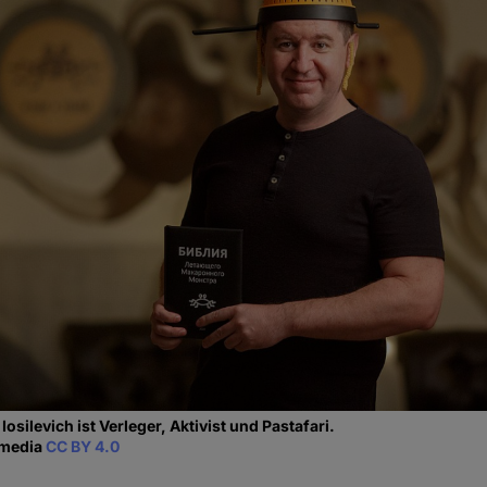
 Iosilevich ist Verleger, Aktivist und Pastafari.
imedia
CC BY 4.0