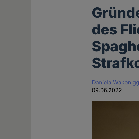
Gründe
des Fl
Spaghe
Strafko
Daniela Wakonig
09.06.2022