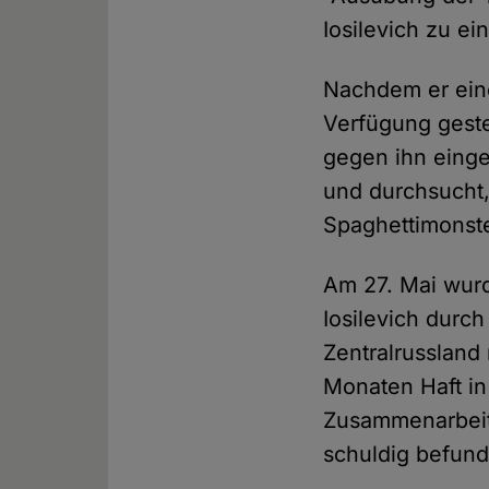
Iosilevich zu ein
Nachdem er ein
Verfügung geste
gegen ihn eing
und durchsucht,
Spaghettimonst
Am 27. Mai wur
Iosilevich durc
Zentralrussland
Monaten Haft in 
Zusammenarbeit
schuldig befunde