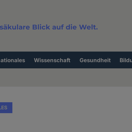
säkulare Blick auf die Welt.
extsuche
nationales
Wissenschaft
Gesundheit
Bild
LES