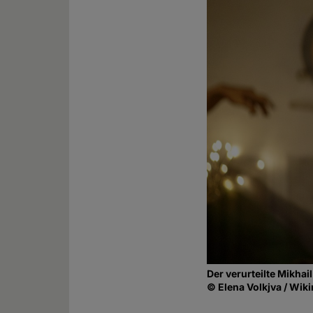
Der verurteilte Mikhail
© Elena Volkjva / Wik