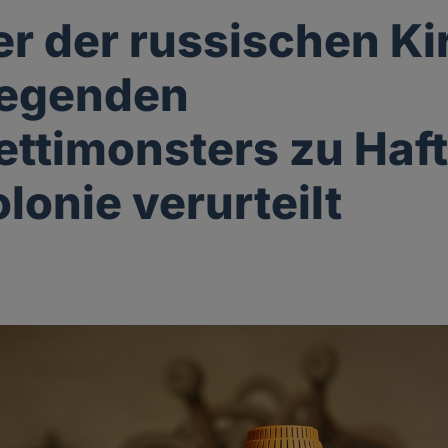
r der russischen Ki
iegenden
ttimonsters zu Haft
lonie verurteilt
g