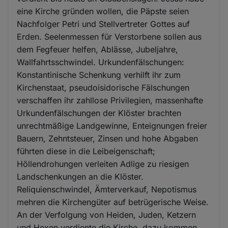
eine Kirche gründen wollen, die Päpste seien
Nachfolger Petri und Stellvertreter Gottes auf
Erden. Seelenmessen für Verstorbene sollen aus
dem Fegfeuer helfen, Ablässe, Jubeljahre,
Wallfahrtsschwindel. Urkundenfälschungen:
Konstantinische Schenkung verhilft ihr zum
Kirchenstaat, pseudoisidorische Fälschungen
verschaffen ihr zahllose Privilegien, massenhafte
Urkundenfälschungen der Klöster brachten
unrechtmäßige Landgewinne, Enteignungen freier
Bauern, Zehntsteuer, Zinsen und hohe Abgaben
führten diese in die Leibeigenschaft;
Höllendrohungen verleiten Adlige zu riesigen
Landschenkungen an die Klöster.
Reliquienschwindel, Ämterverkauf, Nepotismus
mehren die Kirchengüter auf betrügerische Weise.
An der Verfolgung von Heiden, Juden, Ketzern
und Hexen verdiente die Kirche, dazu kommen