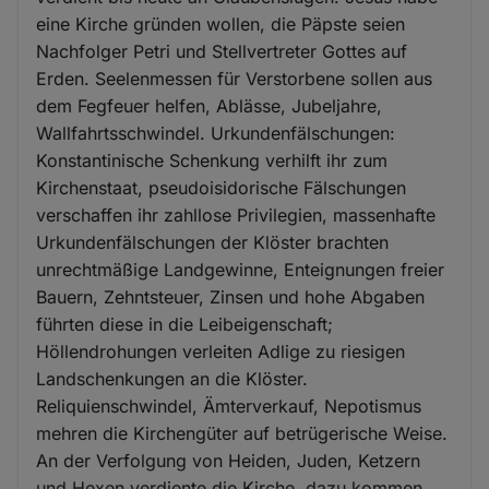
eine Kirche gründen wollen, die Päpste seien
Nachfolger Petri und Stellvertreter Gottes auf
Erden. Seelenmessen für Verstorbene sollen aus
dem Fegfeuer helfen, Ablässe, Jubeljahre,
Wallfahrtsschwindel. Urkundenfälschungen:
Konstantinische Schenkung verhilft ihr zum
Kirchenstaat, pseudoisidorische Fälschungen
verschaffen ihr zahllose Privilegien, massenhafte
Urkundenfälschungen der Klöster brachten
unrechtmäßige Landgewinne, Enteignungen freier
Bauern, Zehntsteuer, Zinsen und hohe Abgaben
führten diese in die Leibeigenschaft;
Höllendrohungen verleiten Adlige zu riesigen
Landschenkungen an die Klöster.
Reliquienschwindel, Ämterverkauf, Nepotismus
mehren die Kirchengüter auf betrügerische Weise.
An der Verfolgung von Heiden, Juden, Ketzern
und Hexen verdiente die Kirche, dazu kommen