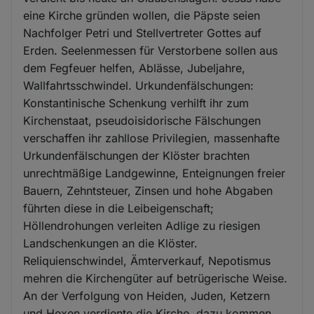
eine Kirche gründen wollen, die Päpste seien
Nachfolger Petri und Stellvertreter Gottes auf
Erden. Seelenmessen für Verstorbene sollen aus
dem Fegfeuer helfen, Ablässe, Jubeljahre,
Wallfahrtsschwindel. Urkundenfälschungen:
Konstantinische Schenkung verhilft ihr zum
Kirchenstaat, pseudoisidorische Fälschungen
verschaffen ihr zahllose Privilegien, massenhafte
Urkundenfälschungen der Klöster brachten
unrechtmäßige Landgewinne, Enteignungen freier
Bauern, Zehntsteuer, Zinsen und hohe Abgaben
führten diese in die Leibeigenschaft;
Höllendrohungen verleiten Adlige zu riesigen
Landschenkungen an die Klöster.
Reliquienschwindel, Ämterverkauf, Nepotismus
mehren die Kirchengüter auf betrügerische Weise.
An der Verfolgung von Heiden, Juden, Ketzern
und Hexen verdiente die Kirche, dazu kommen