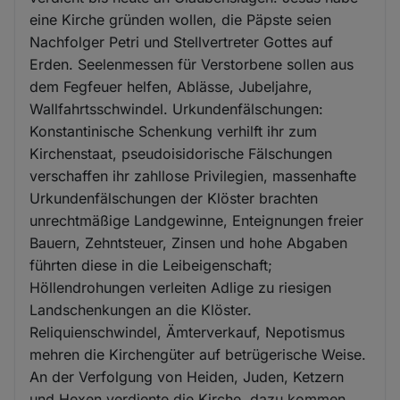
eine Kirche gründen wollen, die Päpste seien
Nachfolger Petri und Stellvertreter Gottes auf
Erden. Seelenmessen für Verstorbene sollen aus
dem Fegfeuer helfen, Ablässe, Jubeljahre,
Wallfahrtsschwindel. Urkundenfälschungen:
Konstantinische Schenkung verhilft ihr zum
Kirchenstaat, pseudoisidorische Fälschungen
verschaffen ihr zahllose Privilegien, massenhafte
Urkundenfälschungen der Klöster brachten
unrechtmäßige Landgewinne, Enteignungen freier
Bauern, Zehntsteuer, Zinsen und hohe Abgaben
führten diese in die Leibeigenschaft;
Höllendrohungen verleiten Adlige zu riesigen
Landschenkungen an die Klöster.
Reliquienschwindel, Ämterverkauf, Nepotismus
mehren die Kirchengüter auf betrügerische Weise.
An der Verfolgung von Heiden, Juden, Ketzern
und Hexen verdiente die Kirche, dazu kommen