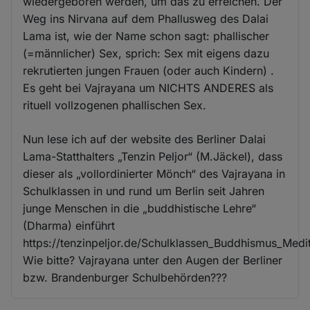
wiedergeboren werden, um das zu erreichen. Der
Weg ins Nirvana auf dem Phallusweg des Dalai
Lama ist, wie der Name schon sagt: phallischer
(=männlicher) Sex, sprich: Sex mit eigens dazu
rekrutierten jungen Frauen (oder auch Kindern) .
Es geht bei Vajrayana um NICHTS ANDERES als
rituell vollzogenen phallischen Sex.
Nun lese ich auf der website des Berliner Dalai
Lama-Statthalters „Tenzin Peljor“ (M.Jäckel), dass
dieser als „vollordinierter Mönch“ des Vajrayana in
Schulklassen in und rund um Berlin seit Jahren
junge Menschen in die „buddhistische Lehre“
(Dharma) einführt
https://tenzinpeljor.de/Schulklassen_Buddhismus_Medit
Wie bitte? Vajrayana unter den Augen der Berliner
bzw. Brandenburger Schulbehörden???