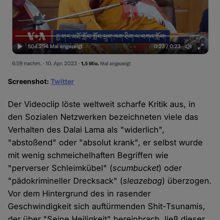
Screenshot:
Twitter
Der Videoclip löste weltweit scharfe Kritik aus, in
den Sozialen Netzwerken bezeichneten viele das
Verhalten des Dalai Lama als "widerlich",
"abstoßend" oder "absolut krank", er selbst wurde
mit wenig schmeichelhaften Begriffen wie
"perverser Schleimkübel" (
scumbucket
) oder
"pädokrimineller Drecksack" (
sleazebag
) überzogen.
Vor dem Hintergrund des in rasender
Geschwindigkeit sich auftürmenden Shit-Tsunamis,
der über "Seine Heiligkeit" hereinbrach, ließ dieser