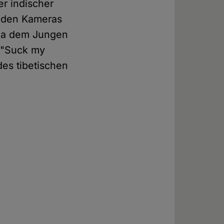
er indischer
enden Kameras
ama dem Jungen
 ("Suck my
des tibetischen