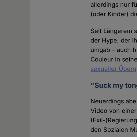
allerdings nur f
(oder Kinder) d
Seit Längerem s
der Hype, der i
umgab – auch hi
Couleur in seine
sexueller Überg
"Suck my to
Neuerdings aber
Video von einer
(Exil-)Regierun
den Sozialen M