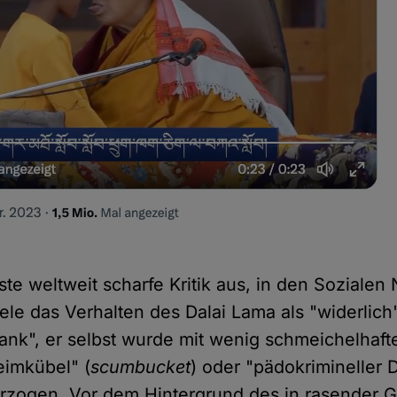
ste weltweit scharfe Kritik aus, in den Soziale
ele das Verhalten des Dalai Lama als "widerlich
rank", er selbst wurde mit wenig schmeichelhaft
eimkübel" (
scumbucket
) oder "pädokrimineller 
erzogen. Vor dem Hintergrund des in rasender 