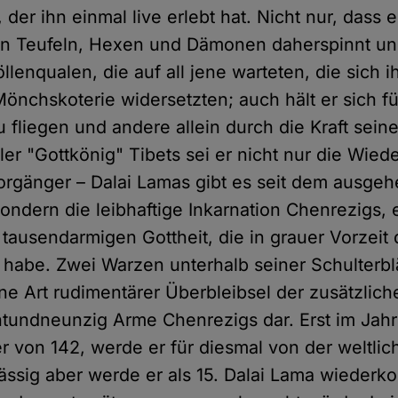
 der ihn einmal live erlebt hat. Nicht nur, dass e
gen Teufeln, Hexen und Dämonen daherspinnt u
llenqualen, die auf all jene warteten, die sich 
Mönchskoterie widersetzten; auch hält er sich für
zu fliegen und andere allein durch die Kraft sei
ller "Gottkönig" Tibets sei er nicht nur die Wied
rgänger – Dalai Lamas gibt es seit dem ausgeh
ondern die leibhaftige Inkarnation Chenrezigs, 
 tausendarmigen Gottheit, die in grauer Vorzeit 
 habe. Zwei Warzen unterhalb seiner Schulterblät
ine Art rudimentärer Überbleibsel der zusätzlich
undneunzig Arme Chenrezigs dar. Erst im Jahr
r von 142, werde er für diesmal von der weltli
lässig aber werde er als 15. Dalai Lama wieder