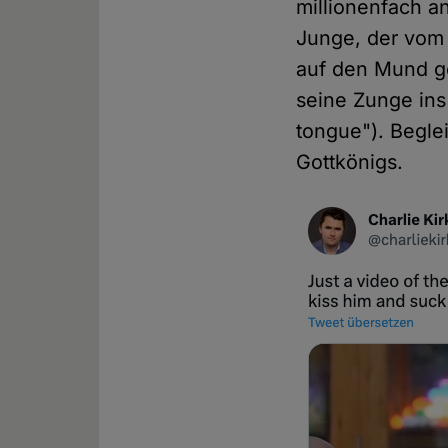
millionenfach an
Junge, der vom 
auf den Mund ge
seine Zunge ins
tongue"). Begle
Gottkönigs.