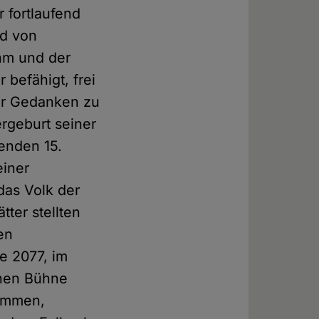
r fortlaufend
nd von
ihm und der
 befähigt, frei
ner Gedanken zu
ergeburt seiner
enden 15.
einer
das Volk der
ter stellten
en
e 2077, im
chen Bühne
kommen,