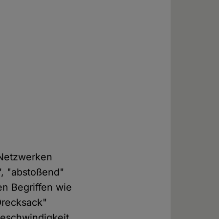
n Netzwerken
", "abstoßend"
en Begriffen wie
Drecksack"
Geschwindigkeit