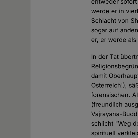
entweder sofort
werde er in vie
Schlacht von Sh
sogar auf ander
er, er werde als
In der Tat übert
Religionsbegrün
damit Oberhaupt
Österreich!), sä
forensischen. 
(freundlich aus
Vajrayana-Budd
schlicht "Weg d
spirituell verkl