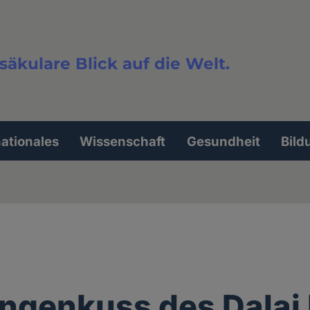
säkulare Blick auf die Welt.
extsuche
nationales
Wissenschaft
Gesundheit
Bild
ngenkuss des Dalai