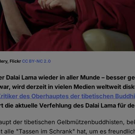
ery, Flickr
CC BY-NC 2.0
r Dalai Lama wieder in aller Munde – besser g
r, wird derzeit in vielen Medien weltweit disku
ritiker des Oberhauptes der tibetischen Buddh
 die aktuelle Verfehlung des Dalai Lama für d
upt der tibetischen Gelbmützenbuddhisten, bek
ht alle "Tassen im Schrank" hat, um es freundli