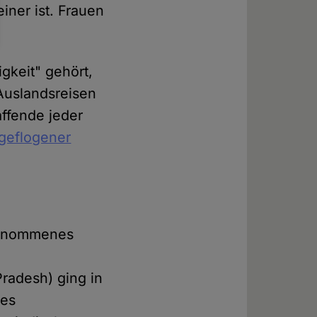
iner ist. Frauen
gkeit" gehört,
 Auslandsreisen
affende jeder
geflogener
fgenommenes
radesh) ging in
es