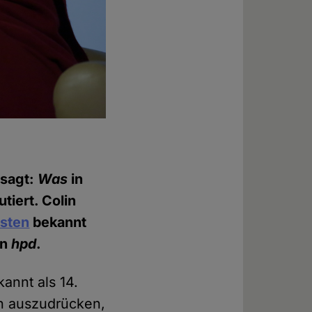
esagt:
Was
in
tiert. Colin
isten
bekannt
en
hpd
.
annt als 14.
ch auszudrücken,