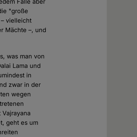
jedem Falle aber
die "große
 vielleicht
er Mächte –, und
les, was man von
Dalai Lama und
umindest in
Und zwar in der
iten wegen
tretenen
 Vajrayana
t, geht es um
hreiten