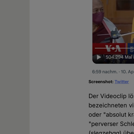
Screenshot:
Twitter
Der Videoclip lö
bezeichneten vi
oder "absolut k
"perverser Schl
(
sleazebag
) üb