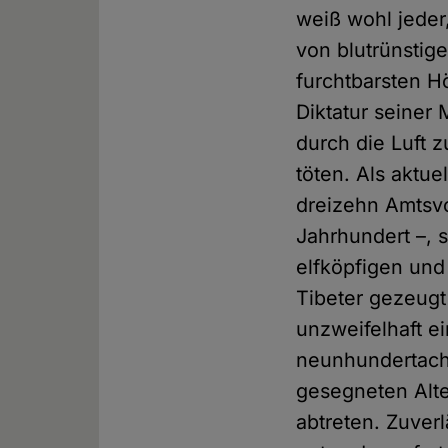
weiß wohl jeder,
von blutrünsti
furchtbarsten Hö
Diktatur seiner 
durch die Luft 
töten. Als aktue
dreizehn Amtsvo
Jahrhundert –, s
elfköpfigen und
Tibeter gezeugt
unzweifelhaft e
neunhundertacht
gesegneten Alte
abtreten. Zuver