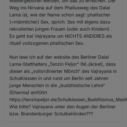
wiedergeboren werden, um das zu erreichen. Der
Weg ins Nirvana auf dem Phallusweg des Dalai
Lama ist, wie der Name schon sagt: phallischer
(=männlicher) Sex, sprich: Sex mit eigens dazu
rekrutierten jungen Frauen (oder auch Kindern) .
Es geht bei Vajrayana um NICHTS ANDERES als
rituell vollzogenen phallischen Sex.
Nun lese ich auf der website des Berliner Dalai
Lama-Statthalters „Tenzin Peljor“ (M.Jäckel), dass
dieser als „vollordinierter Mönch“ des Vajrayana in
Schulklassen in und rund um Berlin seit Jahren
junge Menschen in die „buddhistische Lehre“
(Dharma) einführt
https://tenzinpeljor.de/Schulklassen_Buddhismus_Medit
Wie bitte? Vajrayana unter den Augen der Berliner
bzw. Brandenburger Schulbehörden???