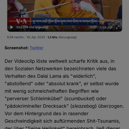
Screenshot:
Twitter
Der Videoclip löste weltweit scharfe Kritik aus, in
den Sozialen Netzwerken bezeichneten viele das
Verhalten des Dalai Lama als "widerlich",
"abstoßend" oder "absolut krank", er selbst wurde
mit wenig schmeichelhaften Begriffen wie
"perverser Schleimkübel" (
scumbucket
) oder
"pädokrimineller Drecksack" (
sleazebag
) überzogen.
Vor dem Hintergrund des in rasender
Geschwindigkeit sich auftürmenden Shit-Tsunamis,
der über "Seine Heiligkeit" hereinbrach, ließ dieser