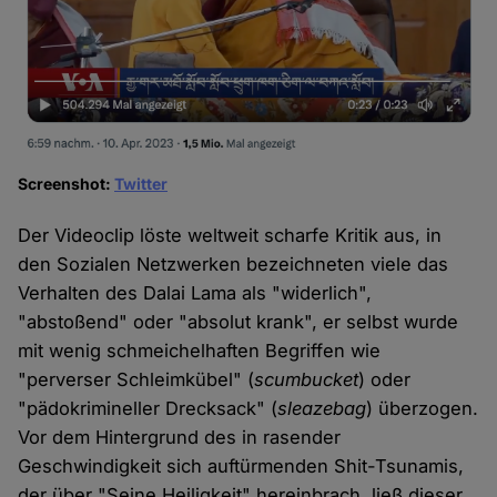
Screenshot:
Twitter
Der Videoclip löste weltweit scharfe Kritik aus, in
den Sozialen Netzwerken bezeichneten viele das
Verhalten des Dalai Lama als "widerlich",
"abstoßend" oder "absolut krank", er selbst wurde
mit wenig schmeichelhaften Begriffen wie
"perverser Schleimkübel" (
scumbucket
) oder
"pädokrimineller Drecksack" (
sleazebag
) überzogen.
Vor dem Hintergrund des in rasender
Geschwindigkeit sich auftürmenden Shit-Tsunamis,
der über "Seine Heiligkeit" hereinbrach, ließ dieser