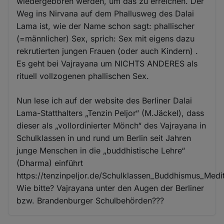
wiedergeboren werden, um das zu erreichen. Der
Weg ins Nirvana auf dem Phallusweg des Dalai
Lama ist, wie der Name schon sagt: phallischer
(=männlicher) Sex, sprich: Sex mit eigens dazu
rekrutierten jungen Frauen (oder auch Kindern) .
Es geht bei Vajrayana um NICHTS ANDERES als
rituell vollzogenen phallischen Sex.
Nun lese ich auf der website des Berliner Dalai
Lama-Statthalters „Tenzin Peljor“ (M.Jäckel), dass
dieser als „vollordinierter Mönch“ des Vajrayana in
Schulklassen in und rund um Berlin seit Jahren
junge Menschen in die „buddhistische Lehre“
(Dharma) einführt
https://tenzinpeljor.de/Schulklassen_Buddhismus_Medit
Wie bitte? Vajrayana unter den Augen der Berliner
bzw. Brandenburger Schulbehörden???