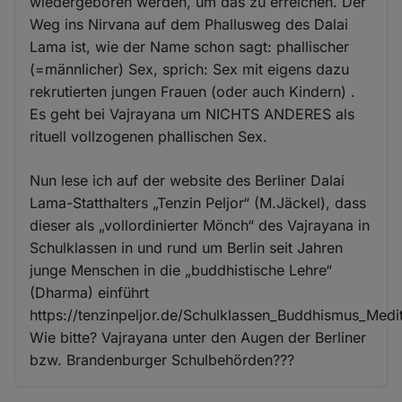
wiedergeboren werden, um das zu erreichen. Der
Weg ins Nirvana auf dem Phallusweg des Dalai
Lama ist, wie der Name schon sagt: phallischer
(=männlicher) Sex, sprich: Sex mit eigens dazu
rekrutierten jungen Frauen (oder auch Kindern) .
Es geht bei Vajrayana um NICHTS ANDERES als
rituell vollzogenen phallischen Sex.
Nun lese ich auf der website des Berliner Dalai
Lama-Statthalters „Tenzin Peljor“ (M.Jäckel), dass
dieser als „vollordinierter Mönch“ des Vajrayana in
Schulklassen in und rund um Berlin seit Jahren
junge Menschen in die „buddhistische Lehre“
(Dharma) einführt
https://tenzinpeljor.de/Schulklassen_Buddhismus_Medit
Wie bitte? Vajrayana unter den Augen der Berliner
bzw. Brandenburger Schulbehörden???