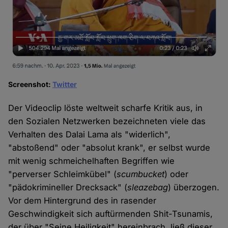
Screenshot:
Twitter
Der Videoclip löste weltweit scharfe Kritik aus, in
den Sozialen Netzwerken bezeichneten viele das
Verhalten des Dalai Lama als "widerlich",
"abstoßend" oder "absolut krank", er selbst wurde
mit wenig schmeichelhaften Begriffen wie
"perverser Schleimkübel" (
scumbucket
) oder
"pädokrimineller Drecksack" (
sleazebag
) überzogen.
Vor dem Hintergrund des in rasender
Geschwindigkeit sich auftürmenden Shit-Tsunamis,
der über "Seine Heiligkeit" hereinbrach, ließ dieser