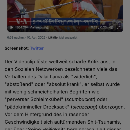
Screenshot:
Twitter
Der Videoclip löste weltweit scharfe Kritik aus, in
den Sozialen Netzwerken bezeichneten viele das
Verhalten des Dalai Lama als "widerlich",
"abstoßend" oder "absolut krank", er selbst wurde
mit wenig schmeichelhaften Begriffen wie
"perverser Schleimkübel" (
scumbucket
) oder
"pädokrimineller Drecksack" (
sleazebag
) überzogen.
Vor dem Hintergrund des in rasender
Geschwindigkeit sich auftürmenden Shit-Tsunamis,
der über "Seine Heiligkeit" hereinbrach, ließ dieser