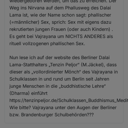
wiedergeboren werden, um das zu erreichen. Der
Weg ins Nirvana auf dem Phallusweg des Dalai
Lama ist, wie der Name schon sagt: phallischer
(=männlicher) Sex, sprich: Sex mit eigens dazu
rekrutierten jungen Frauen (oder auch Kindern) .
Es geht bei Vajrayana um NICHTS ANDERES als
rituell vollzogenen phallischen Sex.
Nun lese ich auf der website des Berliner Dalai
Lama-Statthalters „Tenzin Peljor“ (M.Jäckel), dass
dieser als „vollordinierter Mönch“ des Vajrayana in
Schulklassen in und rund um Berlin seit Jahren
junge Menschen in die „buddhistische Lehre“
(Dharma) einführt
https://tenzinpeljor.de/Schulklassen_Buddhismus_Medit
Wie bitte? Vajrayana unter den Augen der Berliner
bzw. Brandenburger Schulbehörden???