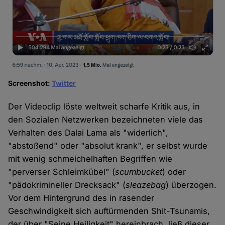
Screenshot:
Twitter
Der Videoclip löste weltweit scharfe Kritik aus, in
den Sozialen Netzwerken bezeichneten viele das
Verhalten des Dalai Lama als "widerlich",
"abstoßend" oder "absolut krank", er selbst wurde
mit wenig schmeichelhaften Begriffen wie
"perverser Schleimkübel" (
scumbucket
) oder
"pädokrimineller Drecksack" (
sleazebag
) überzogen.
Vor dem Hintergrund des in rasender
Geschwindigkeit sich auftürmenden Shit-Tsunamis,
der über "Seine Heiligkeit" hereinbrach, ließ dieser