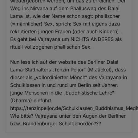
wiedergeboren werden, um das zu erreichen. Der
Weg ins Nirvana auf dem Phallusweg des Dalai
Lama ist, wie der Name schon sagt: phallischer
(=männlicher) Sex, sprich: Sex mit eigens dazu
rekrutierten jungen Frauen (oder auch Kindern) .
Es geht bei Vajrayana um NICHTS ANDERES als
rituell vollzogenen phallischen Sex.
Nun lese ich auf der website des Berliner Dalai
Lama-Statthalters „Tenzin Peljor“ (M.Jäckel), dass
dieser als „vollordinierter Mönch“ des Vajrayana in
Schulklassen in und rund um Berlin seit Jahren
junge Menschen in die „buddhistische Lehre“
(Dharma) einführt
https://tenzinpeljor.de/Schulklassen_Buddhismus_Medit
Wie bitte? Vajrayana unter den Augen der Berliner
bzw. Brandenburger Schulbehörden???