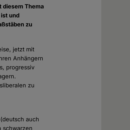
mit diesem Thema
 ist und
Maßstäben zu
ise, jetzt mit
 ihren Anhängern
s, progressiv
agern.
sliberalen zu
" (deutsch auch
n schwarzen