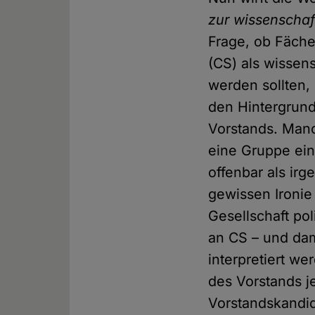
zur wissenscha
Frage, ob Fäch
(CS) als wissens
werden sollten, i
den Hintergrun
Vorstands. Manc
eine Gruppe einf
offenbar als irg
gewissen Ironie
Gesellschaft pol
an CS – und dam
interpretiert we
des Vorstands j
Vorstandskandid