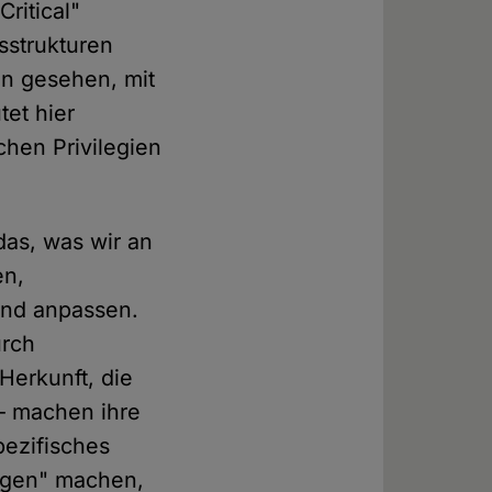
"Critical"
sstrukturen
en gesehen, mit
et hier
chen Privilegien
das, was wir an
en,
und anpassen.
urch
Herkunft, die
 – machen ihre
pezifisches
ngen" machen,