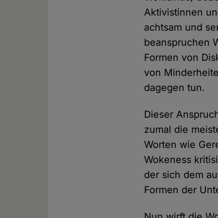
Aktivistinnen u
achtsam und sen
beanspruchen W
Formen von Disk
von Minderheite
dagegen tun.
Dieser Anspruch
zumal die meist
Worten wie Gere
Wokeness kritisi
der sich dem a
Formen der Unte
Nun wirft die W