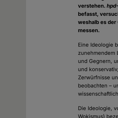
verstehen.
hpd
befasst, versuc
weshalb es der 
messen.
Eine Ideologie br
zunehmendem Lär
und Gegnern, und
und konservativ
Zerwürfnisse un
beobachten – un
wissenschaftlic
Die Ideologie, 
Wokismus) beze