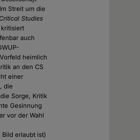
 Im Streit um die
Critical Studies
ritisiert
offenbar auch
n GWUP-
Vorfeld heimlich
Kritik an den CS
cht einer
, die
die Sorge, Kritik
chte Gesinnung
bar vor der Wahl
ild erlaubt ist)