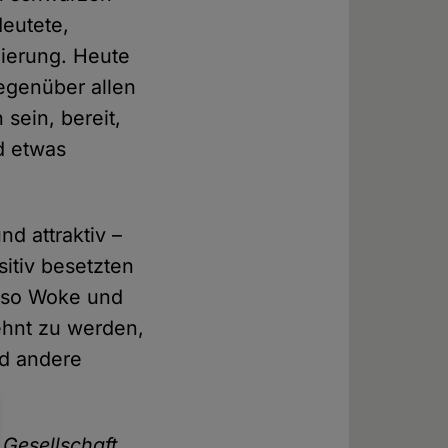
deutete,
nierung. Heute
egenüber allen
sein, bereit,
d etwas
d attraktiv –
itiv besetzten
also Woke und
lehnt zu werden,
d andere
e
Gesellschaft