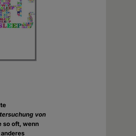
ste
ntersuchung von
e so oft, wenn
s anderes