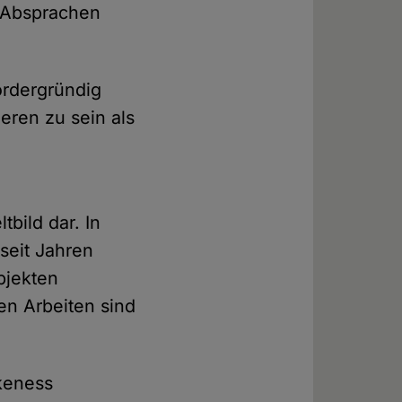
n Absprachen
rdergründig
eren zu sein als
bild dar. In
seit Jahren
bjekten
en Arbeiten sind
okeness