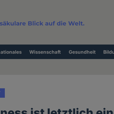
säkulare Blick auf die Welt.
extsuche
nationales
Wissenschaft
Gesundheit
Bild
T
ess ist letztlich ein