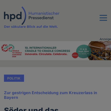
Direkt
zum
Inhalt
Menu
Der säkulare Blick auf die Welt.
Anzeige
Advertising
vor
Inhalt
POLITIK
Zur gestrigen Entscheidung zum Kreuzerlass in
Bayern
Söder und das