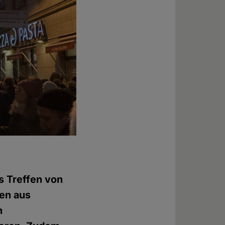
s Treffen von
hen aus
n