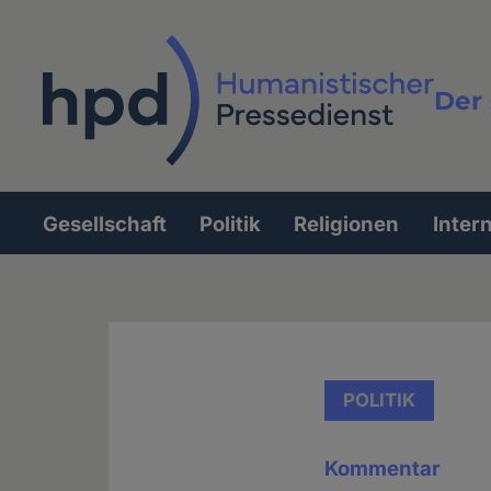
Direkt
zum
Inhalt
Der 
Vollt
Gesellschaft
Politik
Religionen
Inter
Hauptnavigation
POLITIK
Kommentar