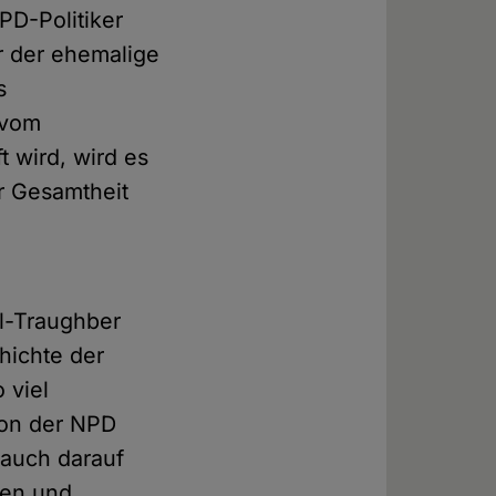
PD-Politiker
r der ehemalige
s
 vom
t wird, wird es
er Gesamtheit
hl-Traughber
hichte der
 viel
von der NPD
 auch darauf
ren und