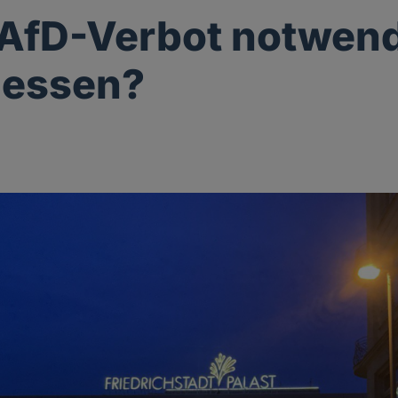
n AfD-Verbot notwen
essen?