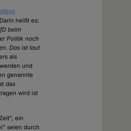
tition
Darin heißt es:
AfD beim
r Politik noch
en. Das ist laut
rs als
t werden und
ben genannte
at das
ragen wird ist
eit", ein
ei" seien durch