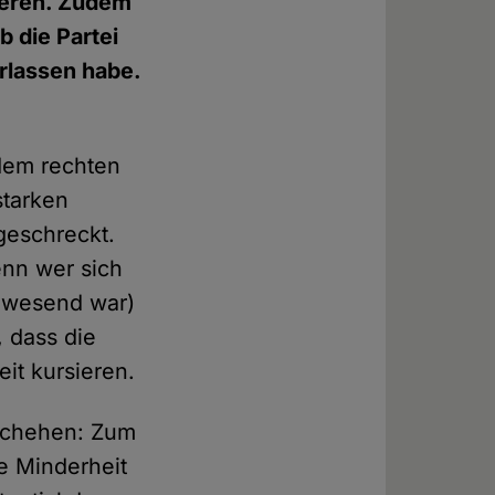
ieren. Zudem
b die Partei
rlassen habe.
 dem rechten
starken
geschreckt.
nn wer sich
anwesend war)
 dass die
it kursieren.
eschehen: Zum
e Minderheit