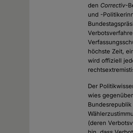
den
Correctiv
-B
und -Politikeri
Bundestagspräsi
Verbotsverfahre
Verfassungsschut
höchste Zeit, ei
wird offiziell je
rechtsextremisti
Der Politikwiss
wies gegenübe
Bundesrepublik 
Wählerzustimmun
(deren Verbotsv
hin, dass Verbo