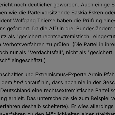
ericht noch deutlicher geworden. Auch einige S
nnen wie die Parteivorsitzende Saskia Esken ode
dent Wolfgang Thierse haben die Prüfung eine
ns gefordert. Da die AfD in drei Bundesländern
z als "gesichert rechtsextremistisch" eingestuf
n Verbotsverfahren zu prüfen. (Die Partei in ihr
doch nur als "Verdachtsfall", nicht als "gesichert
sch" eingeschätzt.)
enschaftler und Extremismus-Experte Armin Pfa
r dem
hpd
darauf hin, dass noch nie in der Gesc
Deutschland eine rechtsextremistische Partei so
g erhielt. Das unterscheide sie zum Beispiel 
erfahren deshalb scheiterte). Er wies allerdings
tsverfahren zu den Möglichkeiten einer streitba