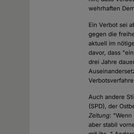
wehrhaften Dem
Ein Verbot sei 
gegen die freih
aktuell im nöti
davor, dass "ei
drei Jahre daue
Auseinandersetz
Verbotsverfahr
Auch andere St
(SPD), der Ostb
Zeitung
: "Wenn 
aber stabil vorn