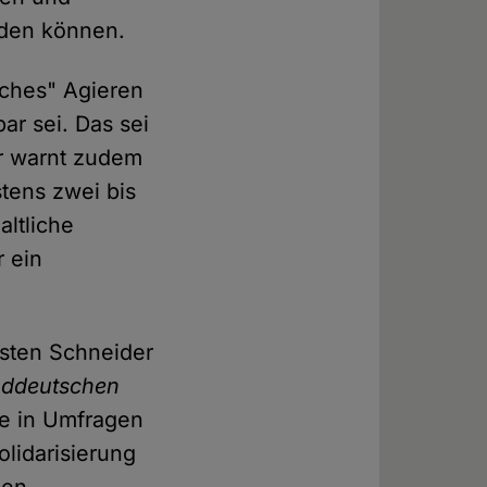
rden können.
sches" Agieren
r sei. Das sei
er warnt zudem
tens zwei bis
altliche
 ein
sten Schneider
ddeutschen
die in Umfragen
olidarisierung