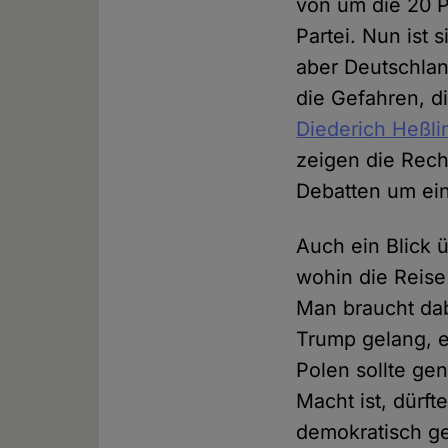
von um die 20 P
Partei. Nun ist 
aber Deutschlan
die Gefahren, d
Diederich Heßli
zeigen die Rec
Debatten um ei
Auch ein Blick 
wohin die Reise
Man braucht dab
Trump gelang, e
Polen sollte ge
Macht ist, dürf
demokratisch ge