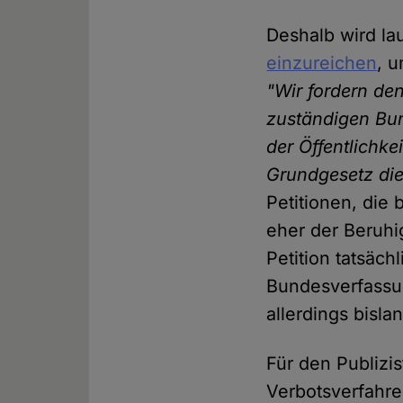
Deshalb wird la
einzureichen
, 
"Wir fordern de
zuständigen Bun
der Öffentlichke
Grundgesetz die
Petitionen, die 
eher der Beruhi
Petition tatsäch
Bundesverfassun
allerdings bisla
Für den Publizis
Verbotsverfahren