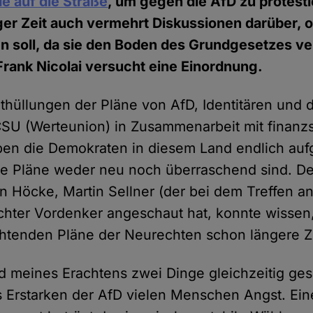
e auf die Straße
, um gegen die AfD zu protest
iger Zeit auch vermehrt Diskussionen darüber, o
 soll, da sie den Boden des Grundgesetzes ve
rank Nicolai versucht eine Einordnung.
nthüllungen der Pläne von AfD, Identitären und
SU (Werteunion) in Zusammenarbeit mit finanz
aben die Demokraten in diesem Land endlich auf
e Pläne weder neu noch überraschend sind. De
n Höcke, Martin Sellner (der bei dem Treffen 
chter Vordenker angeschaut hat, konnte wissen,
tenden Pläne der Neurechten schon längere Ze
nd meines Erachtens zwei Dinge gleichzeitig g
 Erstarken der AfD vielen Menschen Angst. Ein