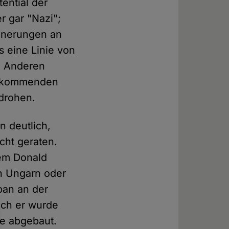
ential der
r gar "Nazi";
innerungen an
s eine Linie von
m Anderen
ufkommenden
drohen.
n deutlich,
cht geraten.
nem Donald
ch Ungarn oder
ban an der
uch er wurde
ie abgebaut.