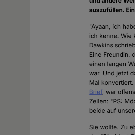
und andere Welt
auszufüllen. Ei
"Ayaan, ich hab
ich kenne. Wie 
Dawkins schrieb
Eine Freundin, 
einen langen W
war. Und jetzt d
Mal konvertiert
Brief
, war offen
Zeilen: "PS: Mö
beide auf unser
Sie wollte. Zu 