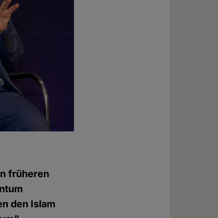
en früheren
entum
en den Islam