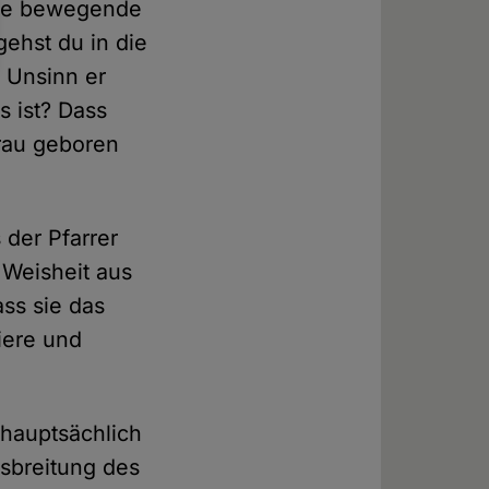
eine bewegende
gehst du in die
l Unsinn er
s ist? Dass
frau geboren
 der Pfarrer
r Weisheit aus
ss sie das
iere und
i hauptsächlich
usbreitung des