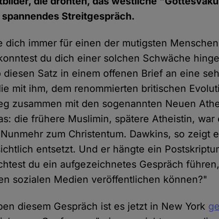
bilder, die drohten, das westliche "Gottesva
n spannendes Streitgespräch.
e dich immer für einen der mutigsten Menschen
konntest du dich einer solchen Schwäche hing
 diesen Satz in einem offenen Brief an eine seh
die mit ihm, dem renommierten britischen Evolut
eg zusammen mit den sogenannten Neuen Athe
as: die frühere Muslimin, spätere Atheistin, war
. Nunmehr zum Christentum. Dawkins, so zeigt 
sichtlich entsetzt. Und er hängte ein Postskript
chtest du ein aufgezeichnetes Gespräch führen
en sozialen Medien veröffentlichen können?"
eben diesem Gespräch ist es jetzt in New York
g