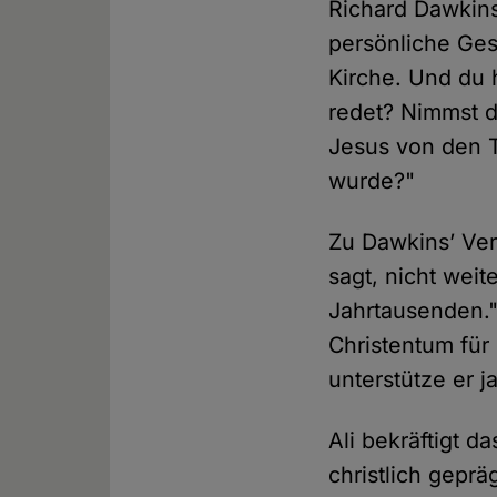
Richard Dawkins
persönliche Ges
Kirche. Und du 
redet? Nimmst d
Jesus von den T
wurde?"
Zu Dawkins’ Verb
sagt, nicht weit
Jahrtausenden."
Christentum für
unterstütze er ja
Ali bekräftigt d
christlich gepr