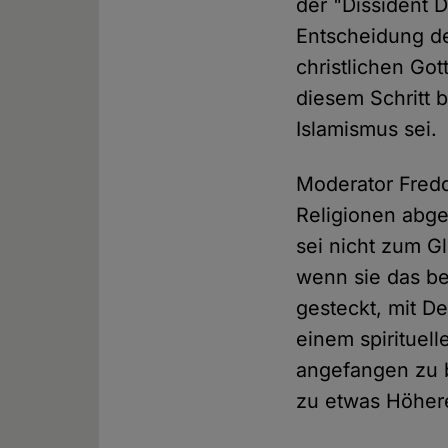
der "Dissident 
Entscheidung de
christlichen Got
diesem Schritt 
Islamismus sei.
Moderator Freddi
Religionen abgel
sei nicht zum G
wenn sie das be
gesteckt, mit D
einem spirituell
angefangen zu 
zu etwas Höher