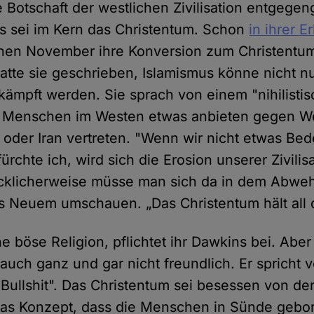
e Botschaft der westlichen Zivilisation entgege
s sei im Kern das Christentum. Schon
in ihrer E
nen November ihre Konversion zum Christentum 
atte sie geschrieben, Islamismus könne nicht nu
mpft werden. Sie sprach von einem "nihilisti
Menschen im Westen etwas anbieten gegen Welt
 oder Iran vertreten. "Wenn wir nicht etwas Be
ürchte ich, wird sich die Erosion unserer Zivilis
ücklicherweise müsse man sich da in dem Abwe
s Neuem umschauen. „Das Christentum hält all d
ne böse Religion, pflichtet ihr Dawkins bei. Aber
auch ganz und gar nicht freundlich. Er spricht 
Bullshit". Das Christentum sei besessen von de
Das Konzept, dass die Menschen in Sünde gebo