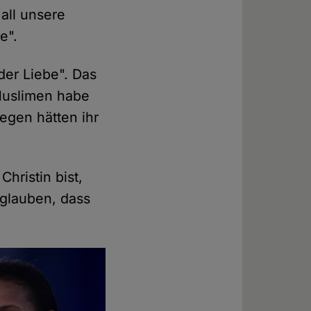
all unsere
e".
der Liebe". Das
 Muslimen habe
egen hätten ihr
hristin bist,
glauben, dass