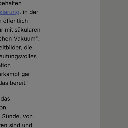
ngehalten
rklärung
, in der
öffentlich
r mit säkularen
schen Vakuum",
bilder, die
deutungsvolles
ation
hrkampf gar
as bereit."
 das
von
r Sünde, von
ren sind und