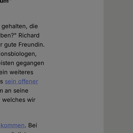
kuum"
 gehalten, die
eben?" Richard
r gute Freundin.
ionsbiologen,
isten gegangen
 ein weiteres
es
sein offener
um an seine
, welches wir
ekommen
. Bei