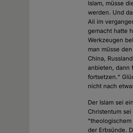
Islam, müsse di
werden. Und da
Ali im vergange
gemacht hatte h
Werkzeugen bekä
man müsse den 
China, Russland
anbieten, dann f
fortsetzen.“ Gl
nicht nach etwa
Der Islam sei ei
Christentum sei 
"theologischem 
der Erbsünde. 