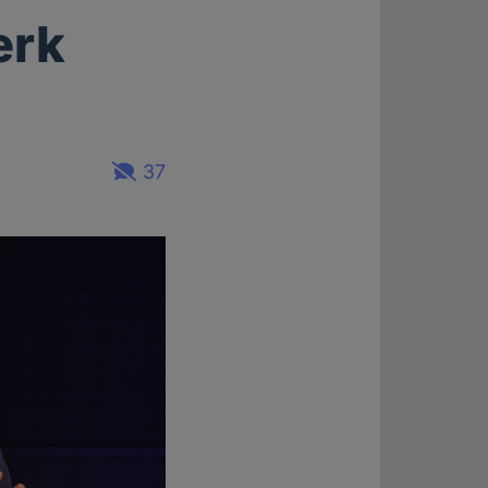
erk
37