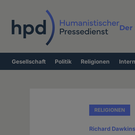
Direkt
zum
Inhalt
Der 
Vollt
Gesellschaft
Politik
Religionen
Inter
Hauptnavigation
RELIGIONEN
Richard Dawkins 