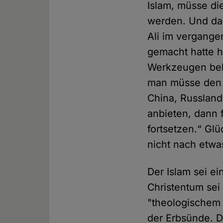
Islam, müsse di
werden. Und da
Ali im vergange
gemacht hatte h
Werkzeugen bekä
man müsse den 
China, Russland
anbieten, dann f
fortsetzen.“ Gl
nicht nach etwa
Der Islam sei ei
Christentum sei 
"theologischem 
der Erbsünde. 