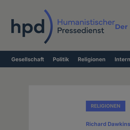
Direkt
zum
Inhalt
Der 
Vollt
Gesellschaft
Politik
Religionen
Inter
Hauptnavigation
RELIGIONEN
Richard Dawkins 