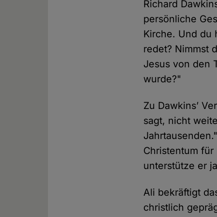
Richard Dawkins
persönliche Ges
Kirche. Und du 
redet? Nimmst d
Jesus von den T
wurde?"
Zu Dawkins’ Verb
sagt, nicht weit
Jahrtausenden."
Christentum für
unterstütze er ja
Ali bekräftigt d
christlich gepr