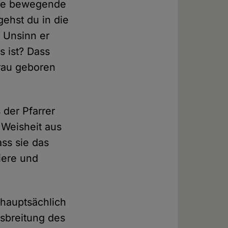
eine bewegende
gehst du in die
l Unsinn er
s ist? Dass
frau geboren
 der Pfarrer
r Weisheit aus
ss sie das
iere und
i hauptsächlich
usbreitung des