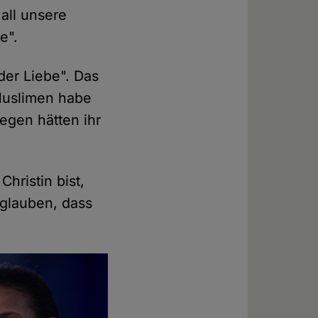
all unsere
e".
der Liebe". Das
 Muslimen habe
egen hätten ihr
hristin bist,
glauben, dass