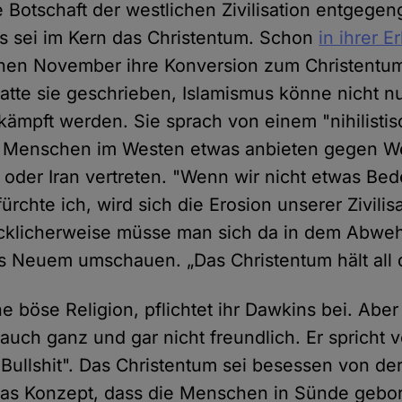
e Botschaft der westlichen Zivilisation entgege
s sei im Kern das Christentum. Schon
in ihrer E
nen November ihre Konversion zum Christentum 
atte sie geschrieben, Islamismus könne nicht nu
mpft werden. Sie sprach von einem "nihilisti
Menschen im Westen etwas anbieten gegen Welt
 oder Iran vertreten. "Wenn wir nicht etwas Be
ürchte ich, wird sich die Erosion unserer Zivilis
ücklicherweise müsse man sich da in dem Abwe
s Neuem umschauen. „Das Christentum hält all d
ne böse Religion, pflichtet ihr Dawkins bei. Aber
auch ganz und gar nicht freundlich. Er spricht 
Bullshit". Das Christentum sei besessen von de
Das Konzept, dass die Menschen in Sünde gebo