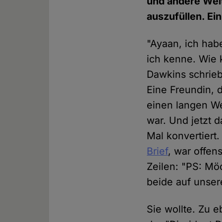
und andere Welt
auszufüllen. Ei
"Ayaan, ich hab
ich kenne. Wie 
Dawkins schrieb
Eine Freundin, 
einen langen W
war. Und jetzt d
Mal konvertiert
Brief
, war offen
Zeilen: "PS: Mö
beide auf unser
Sie wollte. Zu 