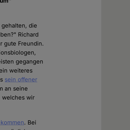
kuum"
 gehalten, die
eben?" Richard
r gute Freundin.
ionsbiologen,
isten gegangen
 ein weiteres
es
sein offener
um an seine
, welches wir
ekommen
. Bei