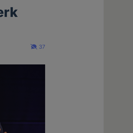
erk
37