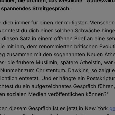
bilder, die drohten, das westliche "Gottesva
n spannendes Streitgespräch.
e dich immer für einen der mutigsten Menschen
konntest du dich einer solchen Schwäche hing
 diesen Satz in einem offenen Brief an eine seh
die mit ihm, dem renommierten britischen Evolut
eg zusammen mit den sogenannten Neuen Athe
as: die frühere Muslimin, spätere Atheistin, war
. Nunmehr zum Christentum. Dawkins, so zeigt 
sichtlich entsetzt. Und er hängte ein Postskript
chtest du ein aufgezeichnetes Gespräch führen
en sozialen Medien veröffentlichen können?"
eben diesem Gespräch ist es jetzt in New York
g