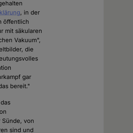
ngehalten
rklärung
, in der
öffentlich
r mit säkularen
schen Vakuum",
bilder, die
deutungsvolles
ation
hrkampf gar
as bereit."
 das
von
r Sünde, von
ren sind und