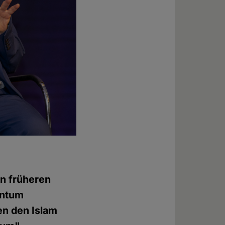
en früheren
entum
en den Islam