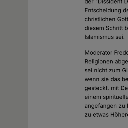
der "Dissident 
Entscheidung de
christlichen Got
diesem Schritt 
Islamismus sei.
Moderator Freddi
Religionen abgel
sei nicht zum G
wenn sie das be
gesteckt, mit D
einem spirituell
angefangen zu 
zu etwas Höher