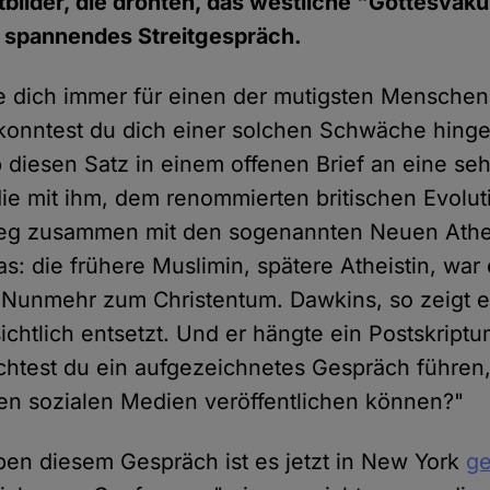
bilder, die drohten, das westliche "Gottesva
n spannendes Streitgespräch.
e dich immer für einen der mutigsten Menschen
konntest du dich einer solchen Schwäche hing
 diesen Satz in einem offenen Brief an eine seh
die mit ihm, dem renommierten britischen Evolut
eg zusammen mit den sogenannten Neuen Athe
as: die frühere Muslimin, spätere Atheistin, war
. Nunmehr zum Christentum. Dawkins, so zeigt 
sichtlich entsetzt. Und er hängte ein Postskript
chtest du ein aufgezeichnetes Gespräch führen
en sozialen Medien veröffentlichen können?"
eben diesem Gespräch ist es jetzt in New York
g