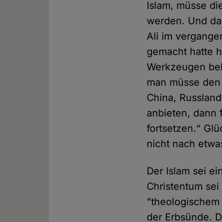
Islam, müsse di
werden. Und da
Ali im vergange
gemacht hatte h
Werkzeugen bekä
man müsse den 
China, Russland
anbieten, dann f
fortsetzen.“ Gl
nicht nach etwa
Der Islam sei ei
Christentum sei 
"theologischem 
der Erbsünde. 