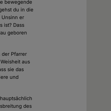
eine bewegende
gehst du in die
l Unsinn er
s ist? Dass
frau geboren
 der Pfarrer
r Weisheit aus
ss sie das
iere und
i hauptsächlich
usbreitung des