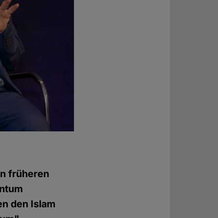
en früheren
entum
en den Islam