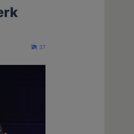
erk
37