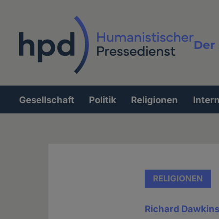
Direkt
zum
Inhalt
Der 
Vollt
Gesellschaft
Politik
Religionen
Inter
Hauptnavigation
RELIGIONEN
Richard Dawkins 