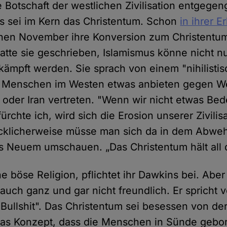
e Botschaft der westlichen Zivilisation entgege
s sei im Kern das Christentum. Schon
in ihrer E
nen November ihre Konversion zum Christentum 
atte sie geschrieben, Islamismus könne nicht nu
mpft werden. Sie sprach von einem "nihilisti
Menschen im Westen etwas anbieten gegen Welt
 oder Iran vertreten. "Wenn wir nicht etwas Be
ürchte ich, wird sich die Erosion unserer Zivilis
ücklicherweise müsse man sich da in dem Abwe
s Neuem umschauen. „Das Christentum hält all d
ne böse Religion, pflichtet ihr Dawkins bei. Aber
auch ganz und gar nicht freundlich. Er spricht 
Bullshit". Das Christentum sei besessen von de
Das Konzept, dass die Menschen in Sünde gebo