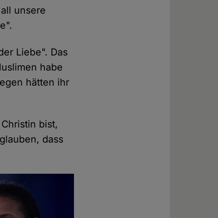
all unsere
e".
der Liebe". Das
 Muslimen habe
egen hätten ihr
hristin bist,
glauben, dass