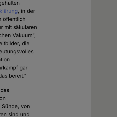
ngehalten
rklärung
, in der
öffentlich
r mit säkularen
schen Vakuum",
bilder, die
deutungsvolles
ation
hrkampf gar
as bereit."
 das
von
r Sünde, von
ren sind und