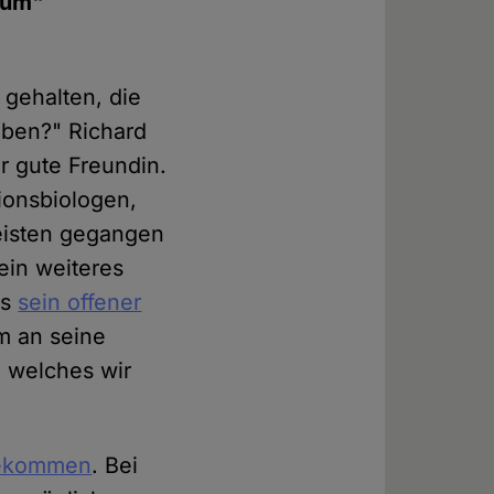
kuum"
 gehalten, die
eben?" Richard
r gute Freundin.
ionsbiologen,
isten gegangen
 ein weiteres
es
sein offener
um an seine
, welches wir
ekommen
. Bei