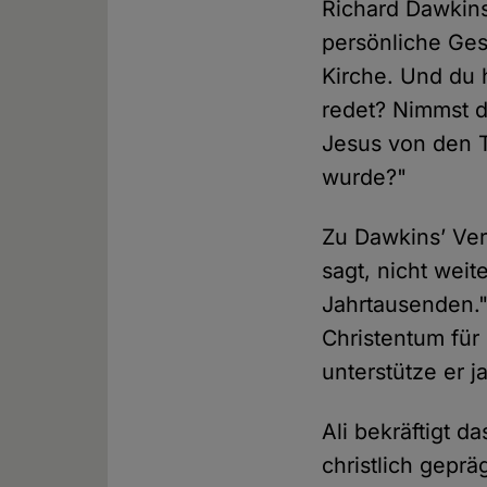
Richard Dawkins
persönliche Ges
Kirche. Und du 
redet? Nimmst d
Jesus von den T
wurde?"
Zu Dawkins’ Verb
sagt, nicht weit
Jahrtausenden."
Christentum für
unterstütze er ja
Ali bekräftigt d
christlich gepr