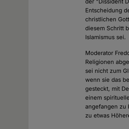
der "Dissident 
Entscheidung de
christlichen Got
diesem Schritt 
Islamismus sei.
Moderator Freddi
Religionen abgel
sei nicht zum G
wenn sie das be
gesteckt, mit D
einem spirituell
angefangen zu 
zu etwas Höher