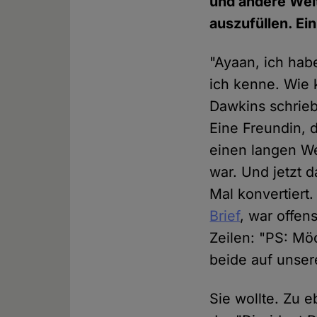
und andere Welt
auszufüllen. Ei
"Ayaan, ich hab
ich kenne. Wie 
Dawkins schrieb
Eine Freundin, 
einen langen W
war. Und jetzt d
Mal konvertiert
Brief
, war offen
Zeilen: "PS: Mö
beide auf unser
Sie wollte. Zu 