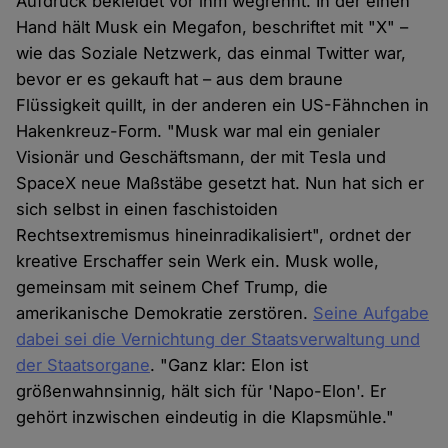
Aufdruck bekleidet vor ihm wegrennt. In der einen
Hand hält Musk ein Megafon, beschriftet mit "X" –
wie das Soziale Netzwerk, das einmal Twitter war,
bevor er es gekauft hat – aus dem braune
Flüssigkeit quillt, in der anderen ein US-Fähnchen in
Hakenkreuz-Form. "Musk war mal ein genialer
Visionär und Geschäftsmann, der mit Tesla und
SpaceX neue Maßstäbe gesetzt hat. Nun hat sich er
sich selbst in einen faschistoiden
Rechtsextremismus hineinradikalisiert", ordnet der
kreative Erschaffer sein Werk ein. Musk wolle,
gemeinsam mit seinem Chef Trump, die
amerikanische Demokratie zerstören.
Seine Aufgabe
dabei sei die Vernichtung der Staatsverwaltung und
der Staatsorgane
. "Ganz klar: Elon ist
größenwahnsinnig, hält sich für 'Napo-Elon'. Er
gehört inzwischen eindeutig in die Klapsmühle."