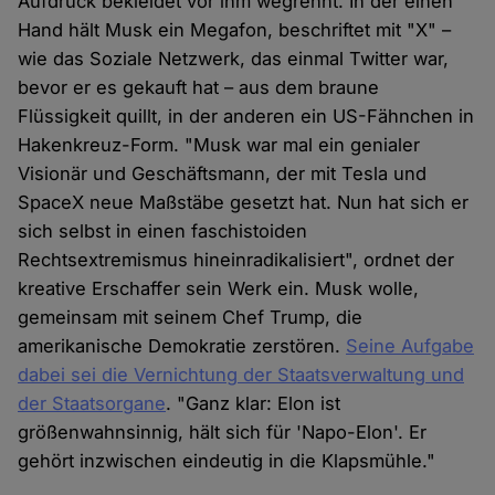
Aufdruck bekleidet vor ihm wegrennt. In der einen
Hand hält Musk ein Megafon, beschriftet mit "X" –
wie das Soziale Netzwerk, das einmal Twitter war,
bevor er es gekauft hat – aus dem braune
Flüssigkeit quillt, in der anderen ein US-Fähnchen in
Hakenkreuz-Form. "Musk war mal ein genialer
Visionär und Geschäftsmann, der mit Tesla und
SpaceX neue Maßstäbe gesetzt hat. Nun hat sich er
sich selbst in einen faschistoiden
Rechtsextremismus hineinradikalisiert", ordnet der
kreative Erschaffer sein Werk ein. Musk wolle,
gemeinsam mit seinem Chef Trump, die
amerikanische Demokratie zerstören.
Seine Aufgabe
dabei sei die Vernichtung der Staatsverwaltung und
der Staatsorgane
. "Ganz klar: Elon ist
größenwahnsinnig, hält sich für 'Napo-Elon'. Er
gehört inzwischen eindeutig in die Klapsmühle."