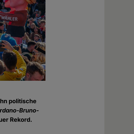
ehn politische
ordano-Bruno-
euer Rekord.