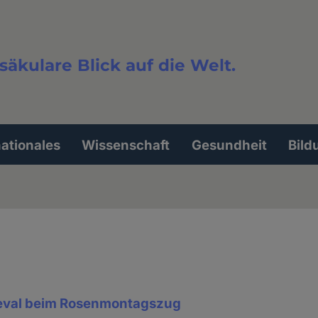
säkulare Blick auf die Welt.
extsuche
nationales
Wissenschaft
Gesundheit
Bild
neval beim Rosenmontagszug