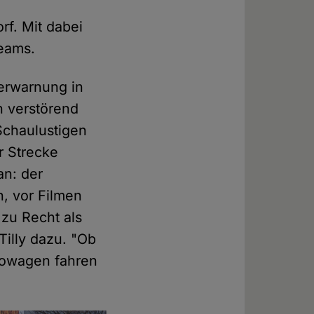
rf. Mit dabei
Teams.
gerwarnung in
n verstörend
Schaulustigen
r Strecke
an: der
n, vor Filmen
zu Recht als
illy dazu. "Ob
ttowagen fahren