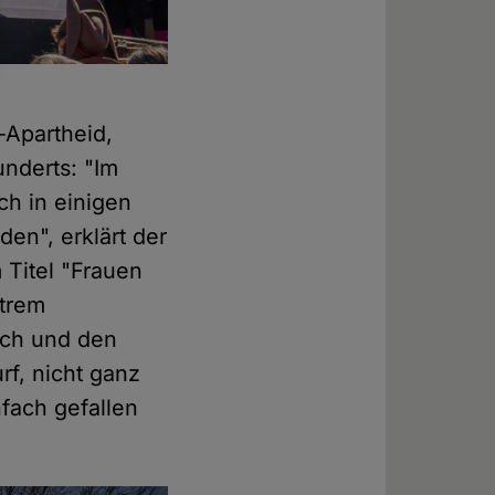
-Apartheid,
nderts: "Im
ch in einigen
en", erklärt der
 Titel "Frauen
xtrem
tuch und den
rf, nicht ganz
nfach gefallen