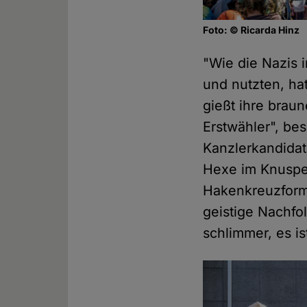
Foto: © Ricarda Hinz
"Wie die Nazis 
und nutzten, ha
gießt ihre brau
Erstwähler", be
Kanzlerkandidati
Hexe im Knusper
Hakenkreuzform 
geistige Nachfo
schlimmer, es is