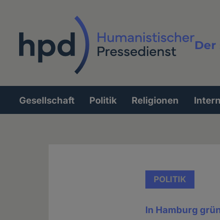
Direkt
zum
Inhalt
Der 
Vollt
Gesellschaft
Politik
Religionen
Inter
Hauptnavigation
POLITIK
In Hamburg gründ