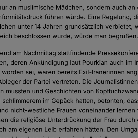
 nur an muslimische Mädchen, sondern auch an 
formitätsdruck führen würde. Eine Regelung, di
chen unter 14 Jahren grundsätzlich verbietet, 
rreich beschlossen wurde, würde man begrüßen
gend am Nachmittag stattfindende Pressekonfer
en, deren Ankündigung laut Pourkian auch im I
rden sei, waren bereits Exil-Iranerinnen ang
bleger der Partei vertreten. Die Journalistinnen,
ten mussten und Geschichten von Kopftuchzwan
d schlimmerem im Gepäck hatten, betonten, dass
und nicht-westliche Frauen voneinander lernen
nen die religiöse Unterdrückung der Frau durch 
ich am eigenen Leib erfahren hätten. Den Umg