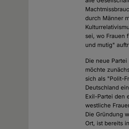
alle Gesellscha
Machtmissbrauc
durch Männer mö
Kulturrelativis
sei, wo Frauen 
und mutig" auft
Die neue Partei
möchte zunächst
sich als "Polit-
Deutschland ein
Exil-Partei den 
westliche Fraue
Die Gründung wei
Ort, ist bereits