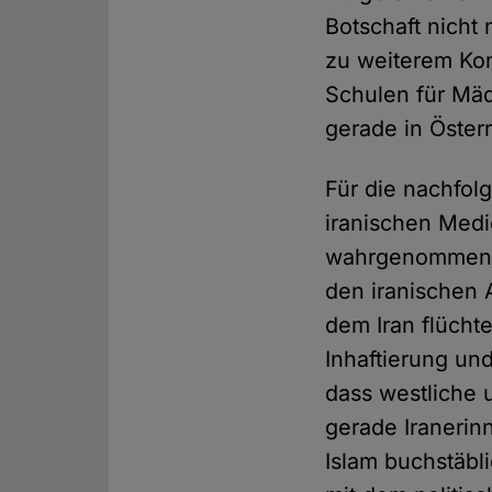
Botschaft nicht
zu weiterem Kon
Schulen für Mäd
gerade in Öste
Für die nachfol
iranischen Medi
wahrgenommen wo
den iranischen A
dem Iran flüch
Inhaftierung un
dass westliche 
gerade Iranerin
Islam buchstäbl