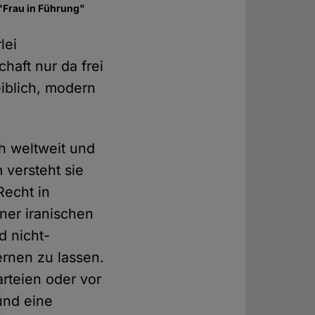
 "Frau in Führung"
lei
haft nur da frei
eiblich, modern
ch weltweit und
 versteht sie
Recht in
ner iranischen
d nicht-
ernen zu lassen.
arteien oder vor
 und eine