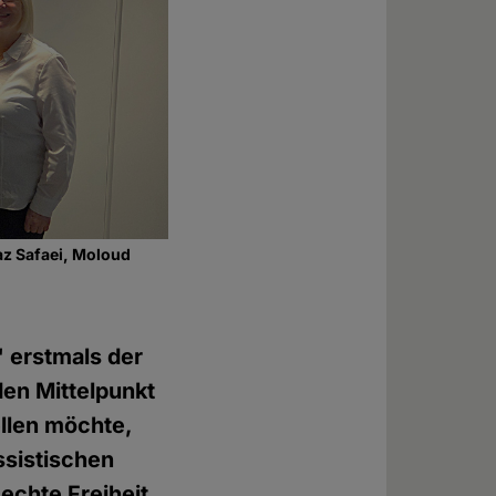
az Safaei, Moloud
" erstmals der
den Mittelpunkt
llen möchte,
assistischen
echte Freiheit