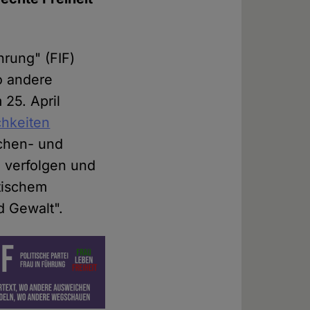
hrung" (FIF)
o andere
 25. April
chkeiten
chen- und
u verfolgen und
stischem
d Gewalt".