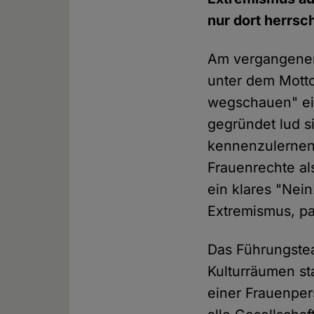
nur dort herrsc
Am vergangenen 
unter dem Motto
wegschauen" eine
gegründet lud s
kennenzulernen
Frauenrechte al
ein klares "Nei
Extremismus, pa
Das Führungste
Kulturräumen sta
einer Frauenper