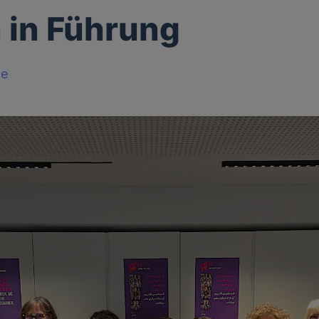
 in Führung
le