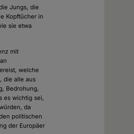
die Jungs, die
e Kopftücher in
wie sie etwa
.
enz mit
ran
ereist, welche
 die alle aus
g, Bedrohung,
 es wichtig sei,
 würden, da
den politischen
ang der Europäer