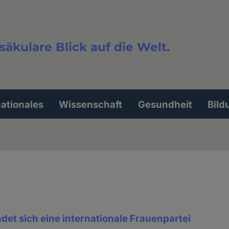
säkulare Blick auf die Welt.
extsuche
nationales
Wissenschaft
Gesundheit
Bild
et sich eine internationale Frauenpartei