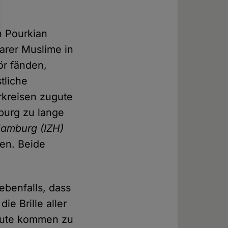
h Pourkian
larer Muslime in
ör fänden,
tliche
rkreisen zugute
burg zu lange
Hamburg (IZH)
en. Beide
ebenfalls, dass
ie Brille aller
ugute kommen zu