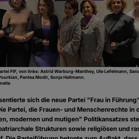
tei FIF, von links: Astrid Warburg-Manthey, Ute Lefelmann, San
Pourkian, Pantea Modir, Sonja Hallmann.
nelle
entierte sich die neue Partei "Frau in Führung
 Die Partei, die Frauen- und Menschenrechte in 
en, modernen und mutigen" Politikansatzes ste
 patriarchale Strukturen sowie religiösen und r
. Die Parteiführung betonte zum Auftakt, dass 