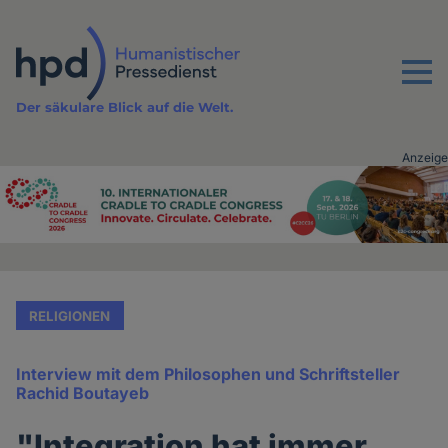
Direkt
zum
Inhalt
Menu
Der säkulare Blick auf die Welt.
Anzeige
Advertising
vor
Inhalt
RELIGIONEN
Interview mit dem Philosophen und Schriftsteller
Rachid Boutayeb
"Integration hat immer