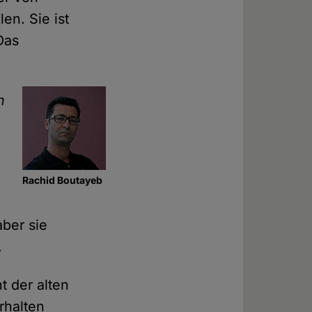
en. Sie ist
Das
h
Rachid Boutayeb
aber sie
.
t der alten
rhalten