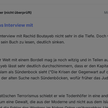
 (nicht überprüft)
Mi
as Interview mit
Interview mit Rachid Boutayeb nicht sehr in die Tiefe. Doch 
 sein Buch zu lesen, deutlich sinken.
r Welt mit einem Bordell mag ja noch witzig und in Teilen 
yeb lässt sehr deutlich durchschimmern, dass er den Kapita
lam als Sündenbock sieht ("Die Krisen der Gegenwart auf 
t der alten Suche nach Sündenböcken, wofür früher das Ju
sti)schen Terrorismus schiebt er wie Todenhöfer in eine and
 um eine Gewalt, die aus der Moderne und nicht aus dem Is
sind die Fehler des Westens im Nahen Osten unübersehbar. U