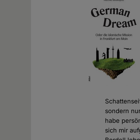
Schattensei
sondern nur
habe persön
sich mir au
Bordell lebe