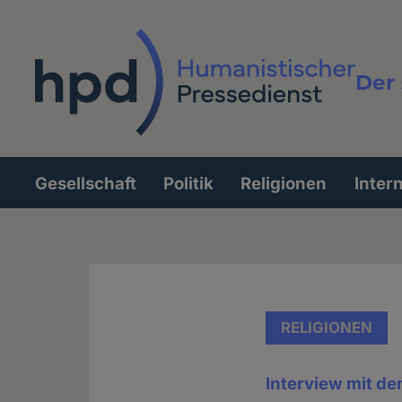
Direkt
zum
Inhalt
Der 
Vollt
Gesellschaft
Politik
Religionen
Inter
Hauptnavigation
RELIGIONEN
Interview mit de