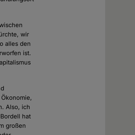
zwischen
rchte, wir
o alles den
worfen ist.
apitalismus
nd
e Ökonomie,
. Also, ich
Bordell hat
nem großen
 oder