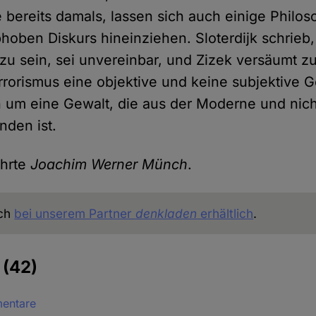
 bereits damals, lassen sich auch einige Philos
hoben Diskurs hineinziehen. Sloterdijk schrieb
zu sein, sei unvereinbar, und Zizek versäumt z
rrorismus eine objektive und keine subjektive Ge
h um eine Gewalt, die aus der Moderne und nic
nden ist.
ührte
Joachim Werner Münch
.
uch
bei unserem Partner
denkladen
erhältlich
.
e
(42)
mentare