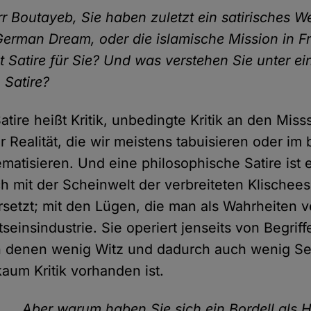
r Boutayeb, Sie haben zuletzt ein satirisches W
 "German Dream, oder die islamische Mission in F
 Satire für Sie? Und was verstehen Sie unter ei
 Satire?
atire heißt Kritik, unbedingte Kritik an den Mis
 Realität, die wir meistens tabuisieren oder im 
ematisieren. Und eine philosophische Satire ist e
ch mit der Scheinwelt der verbreiteten Klischees
setzt; mit den Lügen, die man als Wahrheiten ve
seinsindustrie. Sie operiert jenseits von Begrif
in denen wenig Witz und dadurch auch wenig S
kaum Kritik vorhanden ist.
Aber warum haben Sie sich ein Bordell als 