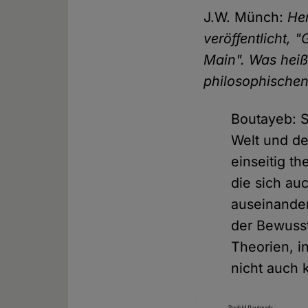
J.W. Münch:
Her
veröffentlicht,
Main". Was heißt
philosophischen
Boutayeb: S
Welt und der
einseitig th
die sich au
auseinander
der Bewusst
Theorien, 
nicht auch 