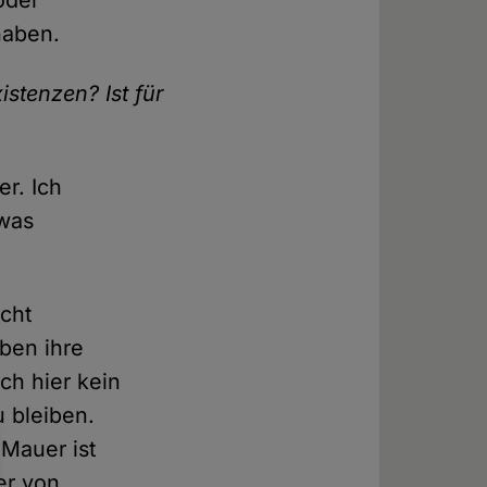
haben.
istenzen? Ist für
er. Ich
 was
icht
aben ihre
ch hier kein
 bleiben.
 Mauer ist
er von