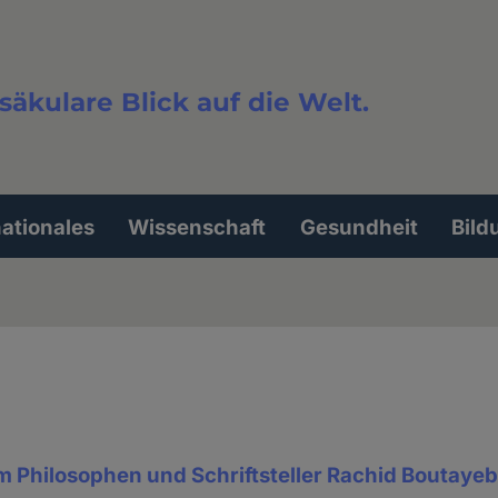
säkulare Blick auf die Welt.
extsuche
nationales
Wissenschaft
Gesundheit
Bild
m Philosophen und Schriftsteller Rachid Boutaye