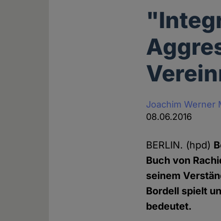
"Integ
Aggre
Verei
Joachim Werner
08.06.2016
BERLIN. (hpd)
B
Buch von Rachi
seinem Verständ
Bordell spielt u
bedeutet.