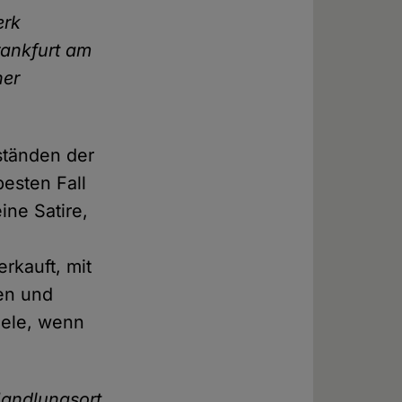
erk
rankfurt am
ner
sständen der
besten Fall
ine Satire,
rkauft, mit
fen und
eele, wenn
Handlungsort