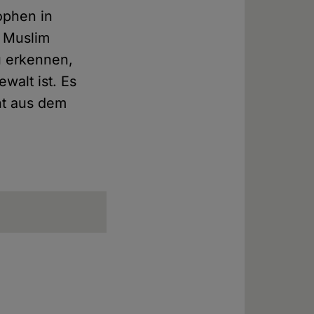
ophen in
, Muslim
u erkennen,
walt ist. Es
ht aus dem