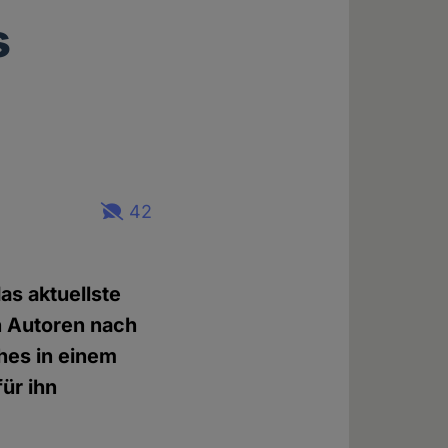
s
42
as aktuellste
n Autoren nach
hes in einem
für ihn