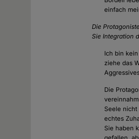
einfach mei
Die Protagoniste
Sie Integration 
Ich bin kein
ziehe das W
Aggressive
Die Protago
vereinnahmt
Seele nicht
echtes Zuha
Sie haben k
gefallen, a