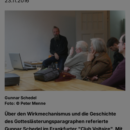
23.11.2016
Gunnar Schedel
Gu
Foto: © Peter Menne
Fo
Über den Wirkmechanismus und die Geschichte
des Gotteslästerungsparagraphen referierte
Gunnar Schedel im Frankfurter "Club Voltaire". Mit