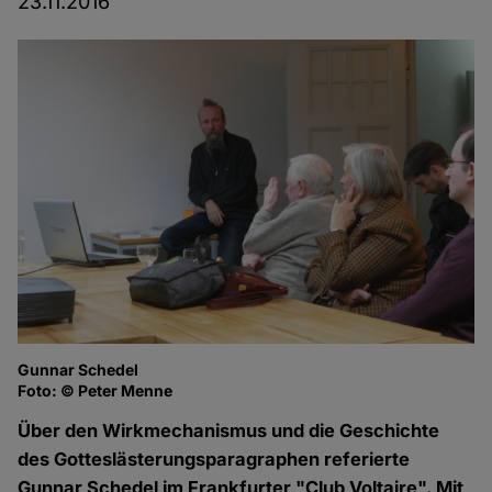
23.11.2016
Gunnar Schedel
Gu
Foto: © Peter Menne
Fo
Über den Wirkmechanismus und die Geschichte
des Gotteslästerungsparagraphen referierte
Gunnar Schedel im Frankfurter "Club Voltaire". Mit