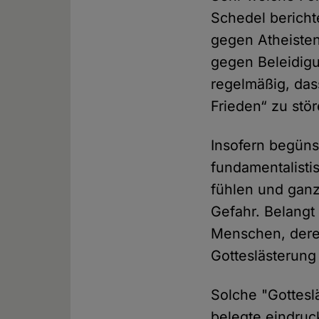
Schedel bericht
gegen Atheisten
gegen Beleidigu
regelmäßig, das
Frieden“ zu stör
Insofern begüns
fundamentalisti
fühlen und ganz 
Gefahr. Belangt
Menschen, dere
Gotteslästerung
Solche "Gottesl
belegte eindruc