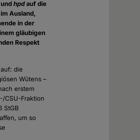
und
hpd
auf die
 im Ausland,
ende in der
einem gläubigen
lnden Respekt
auf: die
igiösen Wütens –
 nach erstem
U-/CSU-Fraktion
6 StGB
affen, um so
se