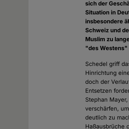
sich der Geschä
Situation in De
insbesondere ä
Schweiz und de
Muslim zu lang
"des Westens" 
Schedel griff d
Hinrichtung ein
doch der Verlau
Entsetzen forde
Stephan Mayer,
verschärfen, um
deutlich zu mach
Haßausbrüche g