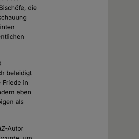
ischöfe, die
nschauung
inten
entlichen
d
h beleidigt
 Friede in
ondern eben
igen als
IZ
-Autor
t wurde, um