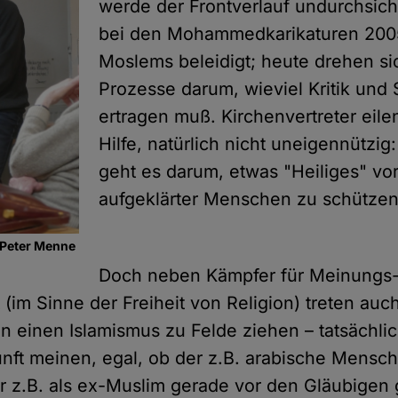
werde der Frontverlauf undurchsicht
bei den Mohammedkarikaturen 2005
Moslems beleidigt; heute drehen si
Prozesse darum, wieviel Kritik und S
ertragen muß. Kirchenvertreter eile
Hilfe, natürlich nicht uneigennützig:
geht es darum, etwas "Heiliges" v
aufgeklärter Menschen zu schützen
 Peter Menne
Doch neben Kämpfer für Meinungs
t (im Sinne der Freiheit von Religion) treten au
n einen Islamismus zu Felde ziehen – tatsächli
nft meinen, egal, ob der z.B. arabische Mensch
r z.B. als ex-Muslim gerade vor den Gläubigen g