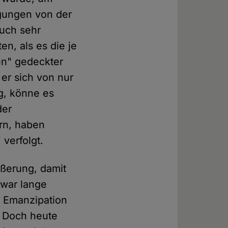
gungen von der
auch sehr
n, als es die je
en" gedeckter
 er sich von nur
g, könne es
der
rn, haben
verfolgt.
ußerung, damit
 war lange
e Emanzipation
. Doch heute