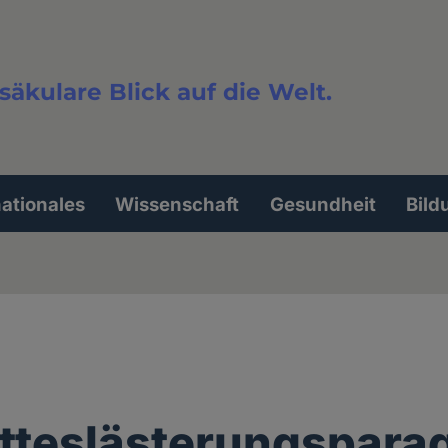
säkulare Blick auf die Welt.
extsuche
nationales
Wissenschaft
Gesundheit
Bild
tteslästerungspara