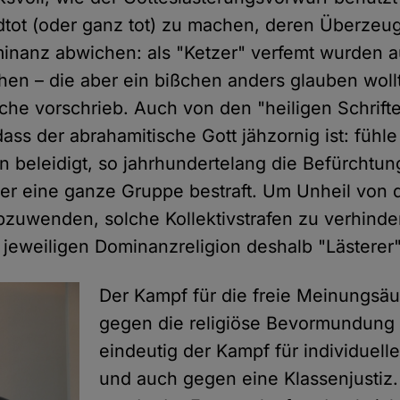
ot (oder ganz tot) zu machen, deren Überzeu
minanz abwichen: als "Ketzer" verfemt wurden 
hen – die aber ein bißchen anders glauben wollte
che vorschrieb. Auch von den "heiligen Schrift
dass der abrahamitische Gott jähzornig ist: fühle
beleidigt, so jahrhundertelang die Befürchtun
 er eine ganze Gruppe bestraft. Um Unheil von 
zuwenden, solche Kollektivstrafen zu verhinde
jeweiligen Dominanzreligion deshalb "Lästerer" 
Der Kampf für die freie Meinungsä
gegen die religiöse Bevormundung
eindeutig der Kampf für individuell
und auch gegen eine Klassenjustiz