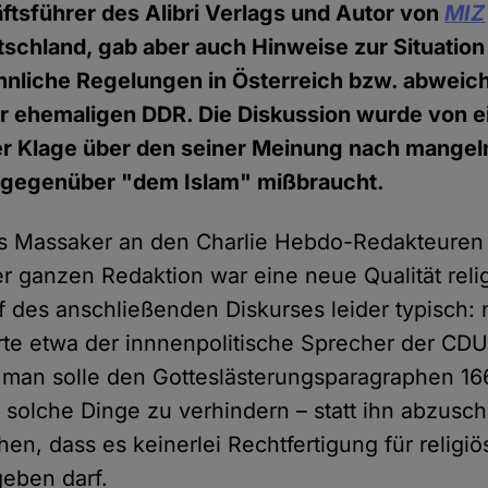
ftsführer des Alibri Verlags und Autor von
MIZ
utschland, gab aber auch Hinweise zur Situation
hnliche Regelungen in Österreich bzw. abweich
r ehemaligen DDR. Die Diskussion wurde von 
er Klage über den seiner Meinung nach mange
gegenüber "dem Islam" mißbraucht.
as Massaker an den Charlie Hebdo-Redakteuren 
er ganzen Redaktion war eine neue Qualität rel
f des anschließenden Diskurses leider typisch:
rte etwa der innnenpolitische Sprecher der CD
 man solle den Gotteslästerungsparagraphen 16
 solche Dinge zu verhindern – statt ihn abzusch
en, dass es keinerlei Rechtfertigung für religiö
eben darf.