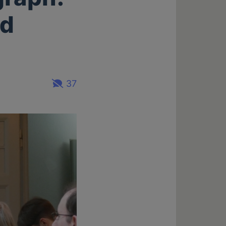
nd
37