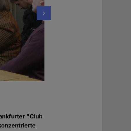
Nächstes
Gunnar Schedel
Foto: © Peter Menne
ankfurter "Club
konzentrierte