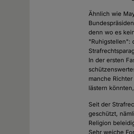
Ähnlich wie May
Bundespräsident 
denn wo es kein
"Ruhigstellen":
Strafrechtspara
In der ersten Fa
schützenswertes
manche Richter 
lästern könnten
Seit der Strafr
geschützt, nämli
Religion beleidi
Sehr weiche Fo