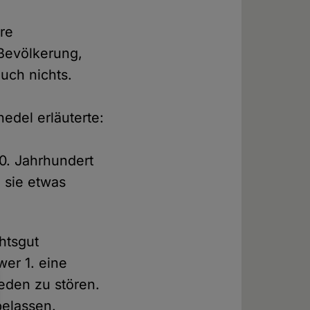
ere
 Bevölkerung,
uch nichts.
edel erläuterte:
0. Jahrhundert
 sie etwas
htsgut
wer 1. eine
ieden zu stören.
belassen.