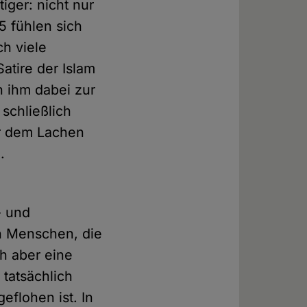
iger: nicht nur
 fühlen sich
ch viele
atire der Islam
n ihm dabei zur
 schließlich
or dem Lachen
.
- und
ch Menschen, die
ch aber eine
 tatsächlich
eflohen ist. In