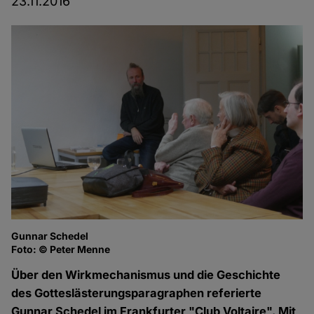
23.11.2016
Gunnar Schedel
Gu
Foto: © Peter Menne
Fo
Über den Wirkmechanismus und die Geschichte
des Gotteslästerungsparagraphen referierte
Gunnar Schedel im Frankfurter "Club Voltaire". Mit