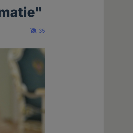
omatie"
35