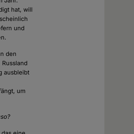
m Jahr.
t hat, will
scheinlich
efern und
en.
in den
n Russland
g ausbleibt
fängt, um
eso?
 das eine