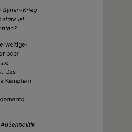
n Syrien-Krieg
stark ist
enten?
erweitiger
er oder
iste
s. Das
ns Kämpfern
ardements
Außenpolitik