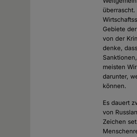
Weltgemeins
überrascht.
Wirtschafts
Gebiete der
von der Kri
denke, dass
Sanktionen
meisten Wir
darunter, w
können.
Es dauert z
von Russlan
Zeichen se
Menschenre