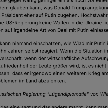
 sie gegenwärtig geringer ein als noch vor eine
em glauben kann, was Donald Trump angekündig
r Präsident eher auf Putin zugehen. Höchstwahr
ue US-Regierung keine Waffen in die Ukraine li
en auf irgendeine Art von Deal mit Putin einlass
kann niemand einschätzen, wie Wladimir Putin 
hn Jahren selbst reagiert. Wenn die Situation i
 verschärft, wenn der wirtschaftliche Aufschwun
ufriedenheit der Leute größer wird, ist es nicht
sen, dass er irgendwo einen weiteren Krieg an
oblemen im Land abzulenken.
russischen Regierung "Lügendiplomatie" vor. Wi
das eine sagt und das andere macht, kann man