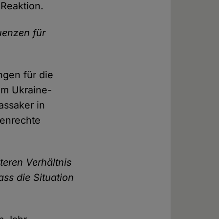
 Reaktion.
uenzen für
ngen für die
 im Ukraine-
assaker in
henrechte
eren Verhältnis
ss die Situation