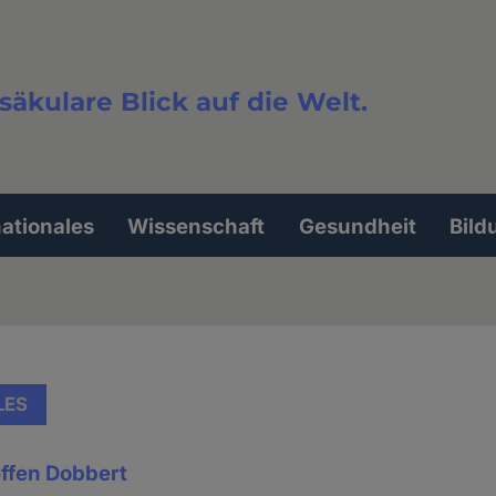
säkulare Blick auf die Welt.
extsuche
nationales
Wissenschaft
Gesundheit
Bild
LES
effen Dobbert