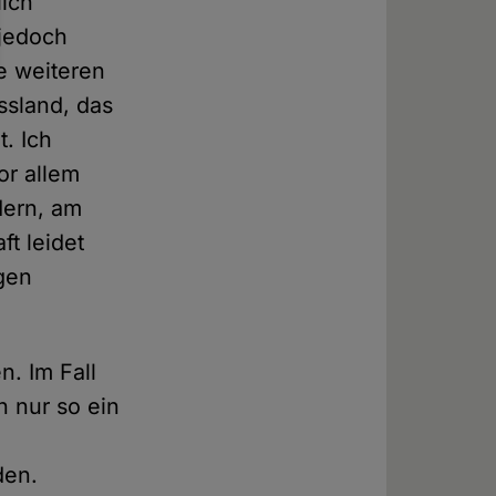
lich
 jedoch
e weiteren
ssland, das
. Ich
or allem
dern, am
ft leidet
igen
n. Im Fall
n nur so ein
den.