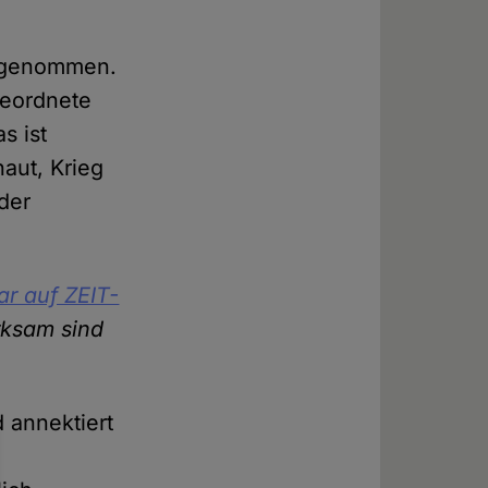
f genommen.
geordnete
s ist
haut, Krieg
 der
r auf ZEIT-
rksam sind
d annektiert