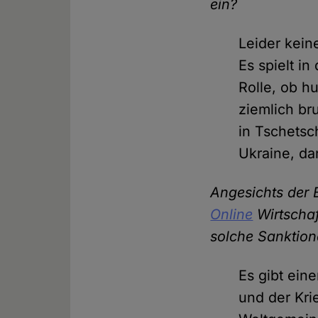
ein?
Leider kein
Es spielt i
Rolle, ob h
ziemlich br
in Tschetsc
Ukraine, da
Angesichts der 
Online
Wirtschaf
solche Sanktio
Es gibt ein
und der Kri