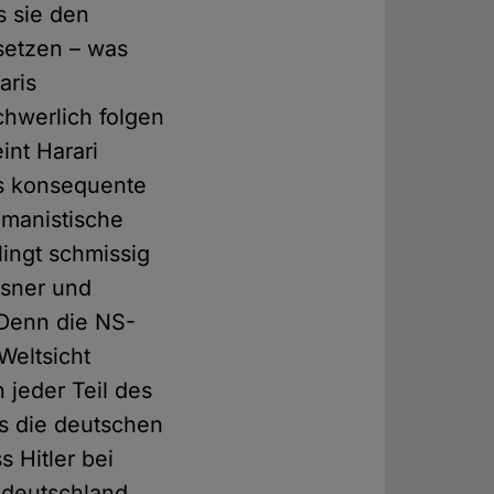
s sie den
setzen – was
aris
hwerlich folgen
int Harari
rs konsequente
umanistische
lingt schmissig
isner und
. Denn die NS-
Weltsicht
 jeder Teil des
ss die deutschen
 Hitler bei
zideutschland