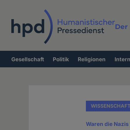
Direkt
zum
Inhalt
Der 
Vollt
Gesellschaft
Politik
Religionen
Inter
Hauptnavigation
WISSENSCHAF
Waren die Nazis