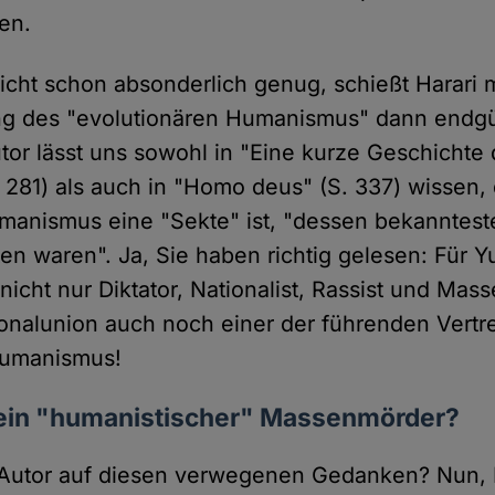
ten.
 nicht schon absonderlich genug, schießt Harari m
ng des "evolutionären Humanismus" dann endgü
tor lässt uns sowohl in "Eine kurze Geschichte 
 281) als auch in "Homo deus" (S. 337) wissen,
manismus eine "Sekte" ist, "dessen bekannteste
ten waren". Ja, Sie haben richtig gelesen: Für 
 nicht nur Diktator, Nationalist, Rassist und Ma
onalunion auch noch einer der führenden Vertr
Humanismus!
– ein "humanistischer" Massenmörder?
Autor auf diesen verwegenen Gedanken? Nun, H