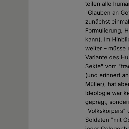
teilen alle hum
"Glauben an Go
zunächst einmal
Formulierung, 
kann). Im Hinbl
weiter – müsse 
Variante des Hu
Sekte" vom "tra
(und erinnert a
Müller), hat abe
Ideologie war k
geprägt, sonder
"Volkskörpers" 
Soldaten "mit G
jeder Gelegenhe