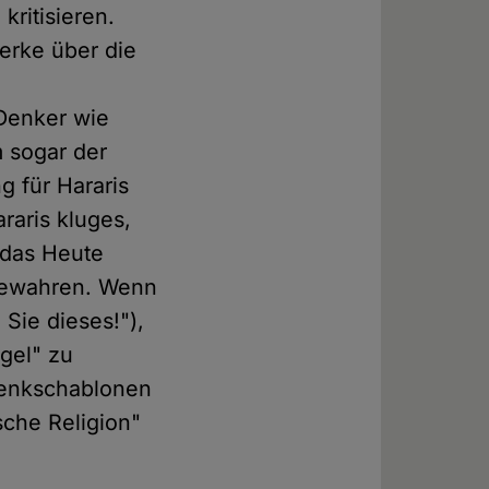
kritisieren.
erke über die
Denker wie
 sogar der
g für Hararis
raris kluges,
 das Heute
 bewahren. Wenn
Sie dieses!"),
gel" zu
Denkschablonen
sche Religion"