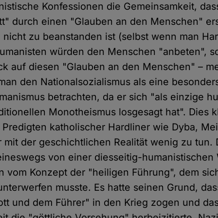
anistische Konfessionen die Gemeinsamkeit, das
tt" durch einen "Glauben an den Menschen" er
 nicht zu beanstanden ist (selbst wenn man Har
Humanisten würden den Menschen "anbeten", sc
ick auf diesen "Glauben an den Menschen" – me
man den Nationalsozialismus als eine besonde
manismus betrachten, da er sich "als einzige h
ditionellen Monotheismus losgesagt hat". Dies k
n Predigten katholischer Hardliner wie Dyba, Me
r mit der geschichtlichen Realität wenig zu tun
eineswegs von einer diesseitig-humanistischen 
n vom Konzept der "heiligen Führung", dem sich
unterwerfen musste. Es hatte seinen Grund, da
ott und dem Führer" in den Krieg zogen und dass
it die "göttliche Vorsehung" herbeizitierte. Na