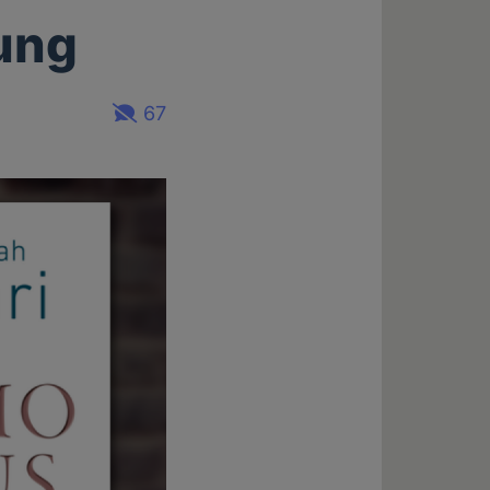
rung
67