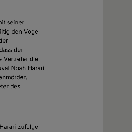
it seiner
ltig den Vogel
der
 dass der
 Vertreter die
Yuval Noah Harari
ssenmörder,
eter des
arari zufolge