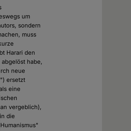
s
ineswegs um
autors, sondern
 machen, muss
kurze
bt Harari den
n abgelöst habe,
urch neue
) ersetzt
als eine
wischen
an vergeblich),
in die
en Humanismus"