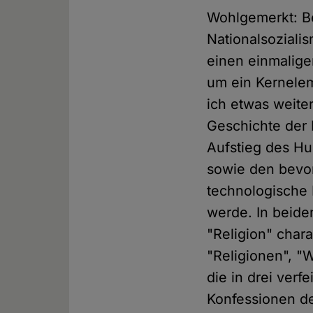
Wohlgemerkt: Be
Nationalsozial
einen einmalige
um ein Kernelem
ich etwas weite
Geschichte der 
Aufstieg des Hu
sowie den bevo
technologische 
werde. In beide
"Religion" char
"Religionen", "
die in drei verf
Konfessionen de