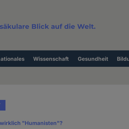
säkulare Blick auf die Welt.
extsuche
nationales
Wissenschaft
Gesundheit
Bild
T
 wirklich "Humanisten"?