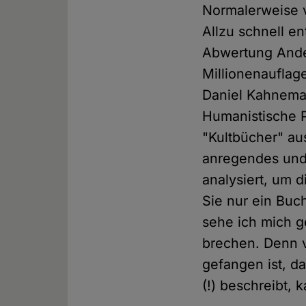
Normalerweise v
Allzu schnell e
Abwertung Ande
Millionenaufla
Daniel Kahnema
Humanistische P
"Kultbücher" au
anregendes und 
analysiert, um 
Sie nur ein Buc
sehe ich mich g
brechen. Denn v
gefangen ist, da
(!) beschreibt,