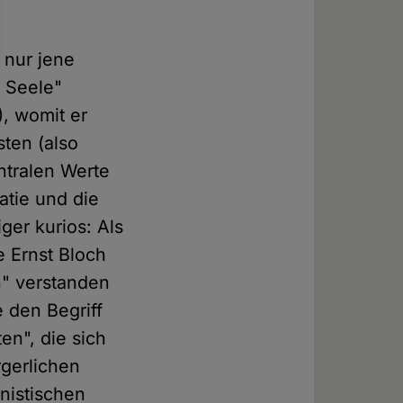
 nur jene
r Seele"
), womit er
sten (also
entralen Werte
tie und die
ger kurios: Als
e Ernst Bloch
n" verstanden
 den Begriff
n", die sich
rgerlichen
nistischen