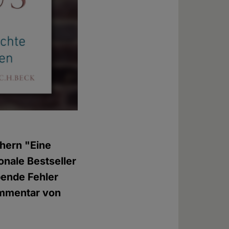
chern "Eine
nale Bestseller
bende Fehler
ommentar von