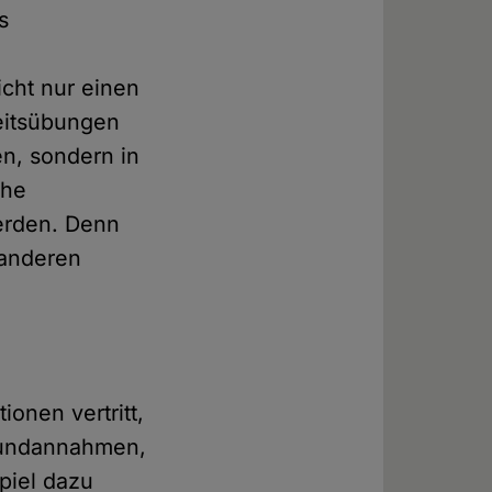
s
cht nur einen
eitsübungen
en, sondern in
che
erden. Denn
 anderen
ionen vertritt,
Grundannahmen,
piel dazu