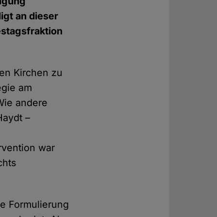
digung
igt an dieser
estagsfraktion
en Kirchen zu
egie am
 Wie andere
Haydt –
rvention war
chts
re Formulierung