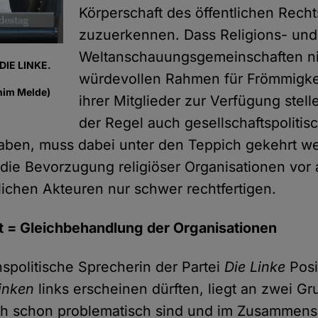
Körperschaft des öffentlichen Recht
zuzuerkennen. Dass Religions- und
Weltanschauungsgemeinschaften ni
DIE LINKE.
würdevollen Rahmen für Frömmigk
him Melde)
ihrer Mitglieder zur Verfügung stell
der Regel auch gesellschaftspolitis
haben, muss dabei unter den Teppich gekehrt w
h die Bevorzugung religiöser Organisationen vor
tlichen Akteuren nur schwer rechtfertigen.
it = Gleichbehandlung der Organisationen
nspolitische Sprecherin der Partei
Die Linke
Posit
inken
links erscheinen dürften, liegt an zwei 
ich schon problematisch sind und im Zusammens