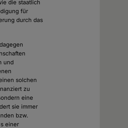
e die staatlich
ädigung für
ierung durch das
e dagegen
inschaften
n und
genen
einen solchen
inanziert zu
 sondern eine
dert sie immer
bänden bzw.
s einer