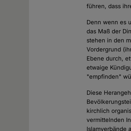
führen, dass ih
Denn wenn es um
das Maß der Din
stehen in den m
Vordergrund (ihr
Ebene durch, et
etwaige Kündigu
"empfinden" wü
Diese Herangehe
Bevölkerungstei
kirchlich organi
vermittelnden I
Islamverbände a