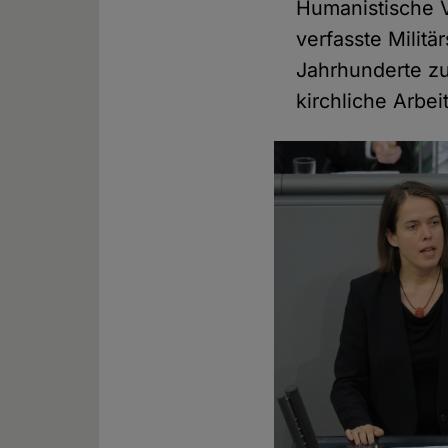
Humanistische V
verfasste Militä
Jahrhunderte zu
kirchliche Arbe