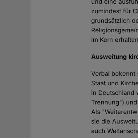
und eine ausfüh
zumindest für Ch
grundsätzlich d
Religionsgemein
im Kern erhalte
Ausweitung kirc
Verbal bekennt 
Staat und Kirche
in Deutschland 
Trennung") und 
Als "Weiterentw
sie die Ausweit
auch Weltanscha