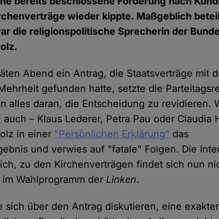
eine bereits beschlossene Forderung nach Kün
chenverträge wieder kippte. Maßgeblich beteil
r die religionspolitische Sprecherin der Bund
olz.
en Abend ein Antrag, die Staatsverträge mit d
Mehrheit gefunden hatte, setzte die Parteitagsr
 alles daran, die Entscheidung zu revidieren.
 auch – Klaus Lederer, Petra Pau oder Claudia 
holz in einer
"Persönlichen Erklärung"
das
bnis und verwies auf "fatale" Folgen. Die Inte
reich, zu den Kirchenverträgen findet sich nun ni
s im Wahlprogramm der
Linken
.
ße sich über den Antrag diskutieren, eine exakte