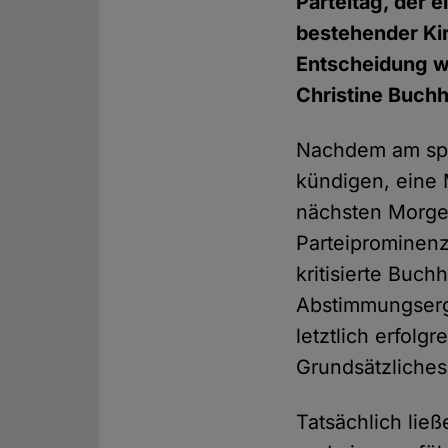
Parteitag, der 
bestehender Kir
Entscheidung wa
Christine Buchh
Nachdem am spät
kündigen, eine 
nächsten Morgen
Parteiprominenz
kritisierte Buch
Abstimmungserge
letztlich erfolg
Grundsätzliche
Tatsächlich lie