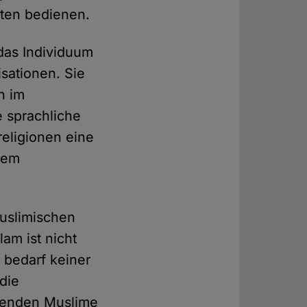
hten bedienen.
 das Individuum
sationen. Sie
n im
e sprachliche
eligionen eine
lem
muslimischen
am ist nicht
t bedarf keiner
die
ebenden Muslime