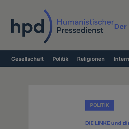
Direkt
zum
Inhalt
Der 
Vollt
Gesellschaft
Politik
Religionen
Inter
Hauptnavigation
POLITIK
DIE LINKE und di