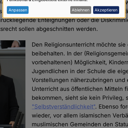
von
erband). Lediglich die obskursten alten Zöpfe wi
personenbezogenen
Anpassen
Ablehnen
Akzeptieren
rseelsorge, die sog. Staatsleistungen als Entsch
Daten
rückliegende Enteignungen oder die Diskrimin
und
itsrecht sollen abgeschnitten werden.
Cookies
Den Religionsunterricht möchte si
beibehalten. In der (Religionsgeme
vorbehaltenen) Möglichkeit, Kinder
Jugendlichen in der Schule die ei
Vorstellungen näherzubringen und 
Unterricht aus öffentlichen Mitteln f
bekommen, sieht sie kein Privileg,
"Selbstverständlichkeit"
. Ebenso for
wieder, vor allem islamischen Ver
muslimischen Gemeinden den Statu