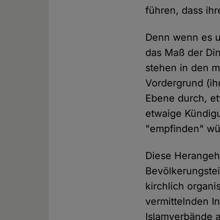
führen, dass ih
Denn wenn es um
das Maß der Din
stehen in den m
Vordergrund (ihr
Ebene durch, et
etwaige Kündigu
"empfinden" wü
Diese Herangehe
Bevölkerungstei
kirchlich organi
vermittelnden I
Islamverbände a