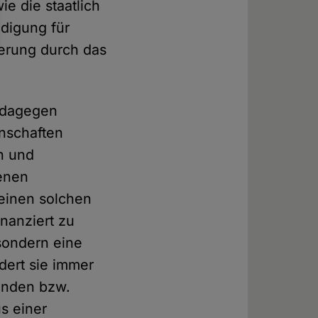
e die staatlich
ädigung für
ierung durch das
e dagegen
inschaften
n und
genen
einen solchen
inanziert zu
 sondern eine
dert sie immer
bänden bzw.
s einer