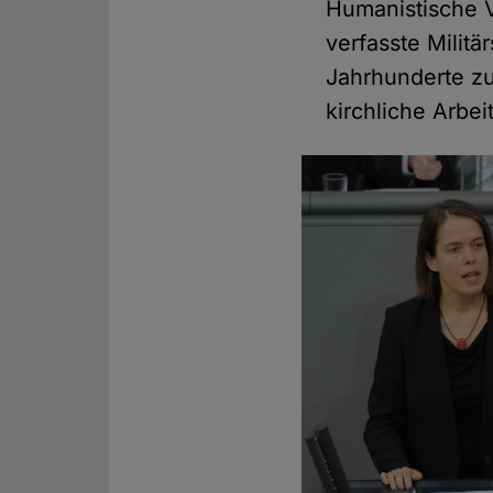
Humanistische V
verfasste Militä
Jahrhunderte zu
kirchliche Arbe