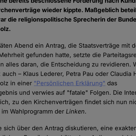
eine bereits beschlossene Forderung nach Kün
chenverträge wieder kippte. Maßgeblich beteil
r die religionspolitische Sprecherin der Bund
olz.
en Abend ein Antrag, die Staatsverträge mit d
Mehrheit gefunden hatte, setzte die Parteitagsr
 alles daran, die Entscheidung zu revidieren.
 auch – Klaus Lederer, Petra Pau oder Claudia 
holz in einer
"Persönlichen Erklärung"
das
bnis und verwies auf "fatale" Folgen. Die Inte
reich, zu den Kirchenverträgen findet sich nun ni
s im Wahlprogramm der
Linken
.
ße sich über den Antrag diskutieren, eine exakte