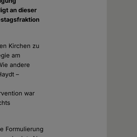
digung
igt an dieser
estagsfraktion
en Kirchen zu
egie am
 Wie andere
Haydt –
rvention war
chts
re Formulierung