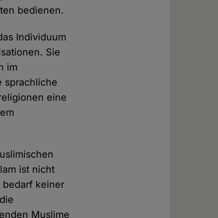
hten bedienen.
 das Individuum
sationen. Sie
n im
e sprachliche
eligionen eine
lem
muslimischen
am ist nicht
t bedarf keiner
die
ebenden Muslime