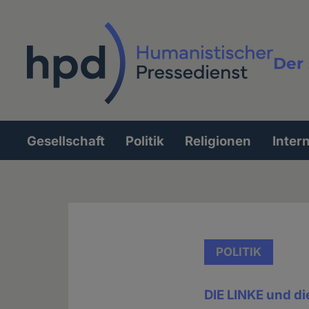
Direkt
zum
Inhalt
Der 
Vollt
Gesellschaft
Politik
Religionen
Inter
Hauptnavigation
POLITIK
DIE LINKE und di