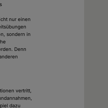
s
cht nur einen
eitsübungen
en, sondern in
che
erden. Denn
 anderen
ionen vertritt,
Grundannahmen,
piel dazu