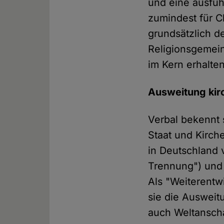
und eine ausfüh
zumindest für Ch
grundsätzlich d
Religionsgemein
im Kern erhalte
Ausweitung kirc
Verbal bekennt 
Staat und Kirche
in Deutschland 
Trennung") und 
Als "Weiterentw
sie die Ausweit
auch Weltanscha