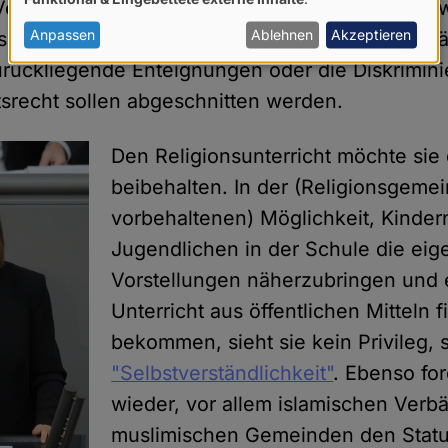
von
erband). Lediglich die obskursten alten Zöpfe wi
personenbezogenen
Anpassen
Ablehnen
Akzeptieren
rseelsorge, die sog. Staatsleistungen als Entsch
Daten
rückliegende Enteignungen oder die Diskrimin
und
itsrecht sollen abgeschnitten werden.
Cookies
Den Religionsunterricht möchte si
beibehalten. In der (Religionsgeme
vorbehaltenen) Möglichkeit, Kinder
Jugendlichen in der Schule die ei
Vorstellungen näherzubringen und 
Unterricht aus öffentlichen Mitteln f
bekommen, sieht sie kein Privileg,
"Selbstverständlichkeit"
. Ebenso for
wieder, vor allem islamischen Ver
muslimischen Gemeinden den Statu