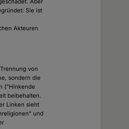
geschadet. Aber
gründet: Sie ist
ichen Akteuren
r Trennung von
che, sondern die
on ("Hinkende
it beibehalten.
er Linken sieht
nreligionen" und
er