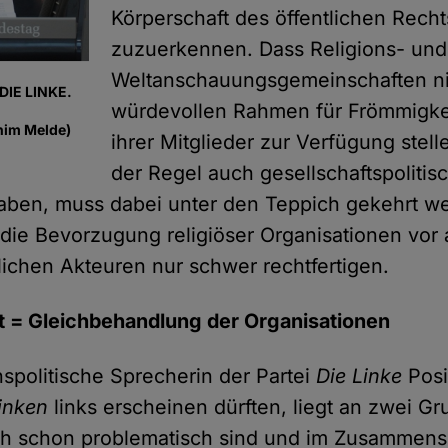
Körperschaft des öffentlichen Recht
zuzuerkennen. Dass Religions- und
Weltanschauungsgemeinschaften ni
DIE LINKE.
würdevollen Rahmen für Frömmigk
him Melde)
ihrer Mitglieder zur Verfügung stell
der Regel auch gesellschaftspolitis
haben, muss dabei unter den Teppich gekehrt w
h die Bevorzugung religiöser Organisationen vor
tlichen Akteuren nur schwer rechtfertigen.
it = Gleichbehandlung der Organisationen
nspolitische Sprecherin der Partei
Die Linke
Posit
inken
links erscheinen dürften, liegt an zwei 
ich schon problematisch sind und im Zusammens