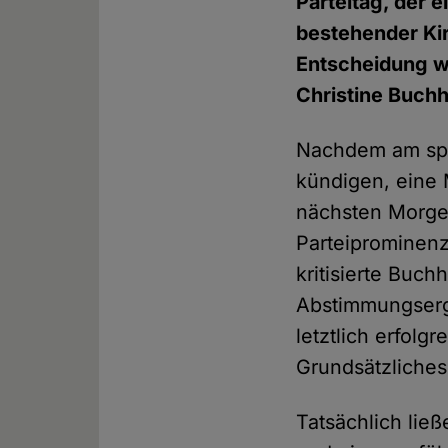
Parteitag, der 
bestehender Kir
Entscheidung wa
Christine Buchh
Nachdem am spät
kündigen, eine 
nächsten Morgen
Parteiprominenz
kritisierte Buch
Abstimmungserge
letztlich erfolg
Grundsätzliche
Tatsächlich lie