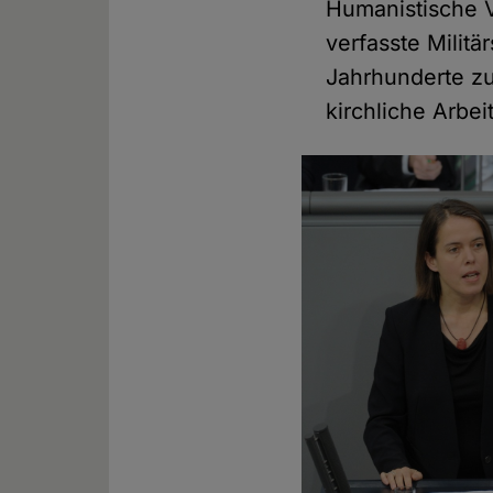
Humanistische V
verfasste Militä
Jahrhunderte zu
kirchliche Arbe