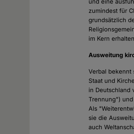
und eine ausfüh
zumindest für Ch
grundsätzlich d
Religionsgemein
im Kern erhalte
Ausweitung kirc
Verbal bekennt 
Staat und Kirche
in Deutschland 
Trennung") und 
Als "Weiterentw
sie die Ausweit
auch Weltanscha