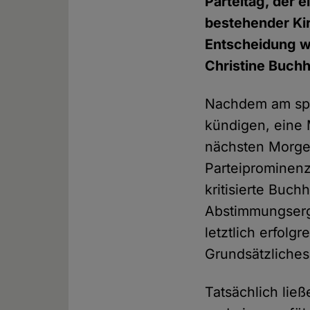
Parteitag, der 
bestehender Kir
Entscheidung wa
Christine Buchh
Nachdem am spät
kündigen, eine 
nächsten Morgen
Parteiprominenz
kritisierte Buch
Abstimmungserge
letztlich erfolg
Grundsätzliche
Tatsächlich lie