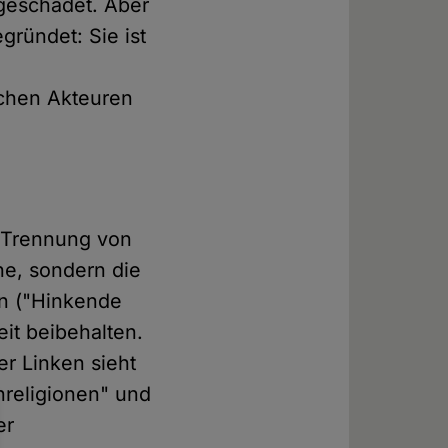
geschadet. Aber
gründet: Sie ist
ichen Akteuren
r Trennung von
che, sondern die
on ("Hinkende
it beibehalten.
er Linken sieht
nreligionen" und
er