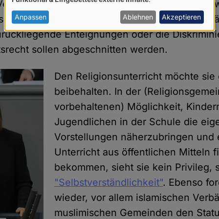
von
erband). Lediglich die obskursten alten Zöpfe wi
personenbezogenen
Anpassen
Ablehnen
Akzeptieren
rseelsorge, die sog. Staatsleistungen als Entsch
Daten
rückliegende Enteignungen oder die Diskrimin
und
itsrecht sollen abgeschnitten werden.
Cookies
Den Religionsunterricht möchte si
beibehalten. In der (Religionsgeme
vorbehaltenen) Möglichkeit, Kinder
Jugendlichen in der Schule die ei
Vorstellungen näherzubringen und 
Unterricht aus öffentlichen Mitteln f
bekommen, sieht sie kein Privileg,
"Selbstverständlichkeit"
. Ebenso for
wieder, vor allem islamischen Ver
muslimischen Gemeinden den Statu