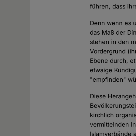
führen, dass ih
Denn wenn es um
das Maß der Din
stehen in den m
Vordergrund (ihr
Ebene durch, et
etwaige Kündigu
"empfinden" wü
Diese Herangehe
Bevölkerungstei
kirchlich organi
vermittelnden I
Islamverbände a