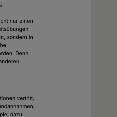
s
cht nur einen
eitsübungen
en, sondern in
che
erden. Denn
 anderen
ionen vertritt,
Grundannahmen,
piel dazu