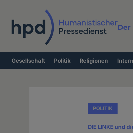
Direkt
zum
Inhalt
Der 
Vollt
Gesellschaft
Politik
Religionen
Inter
Hauptnavigation
POLITIK
DIE LINKE und di