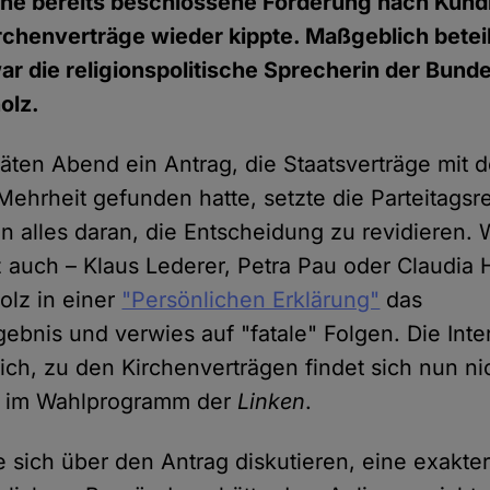
eine bereits beschlossene Forderung nach Kün
chenverträge wieder kippte. Maßgeblich beteil
r die religionspolitische Sprecherin der Bund
olz.
en Abend ein Antrag, die Staatsverträge mit d
Mehrheit gefunden hatte, setzte die Parteitagsr
 alles daran, die Entscheidung zu revidieren.
 auch – Klaus Lederer, Petra Pau oder Claudia 
holz in einer
"Persönlichen Erklärung"
das
bnis und verwies auf "fatale" Folgen. Die Inte
reich, zu den Kirchenverträgen findet sich nun ni
s im Wahlprogramm der
Linken
.
ße sich über den Antrag diskutieren, eine exakte