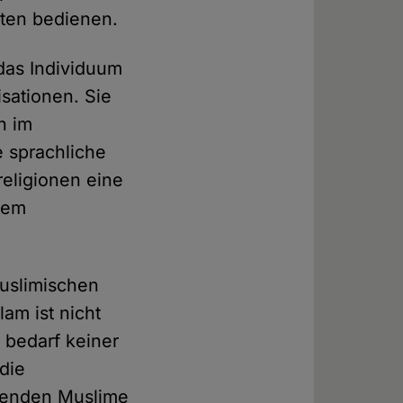
hten bedienen.
 das Individuum
sationen. Sie
n im
e sprachliche
eligionen eine
lem
muslimischen
am ist nicht
t bedarf keiner
die
ebenden Muslime