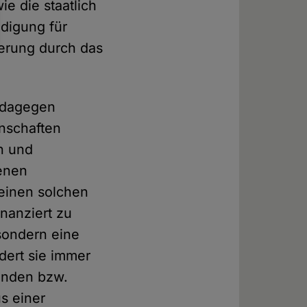
e die staatlich
ädigung für
ierung durch das
e dagegen
inschaften
n und
genen
einen solchen
inanziert zu
 sondern eine
dert sie immer
bänden bzw.
s einer