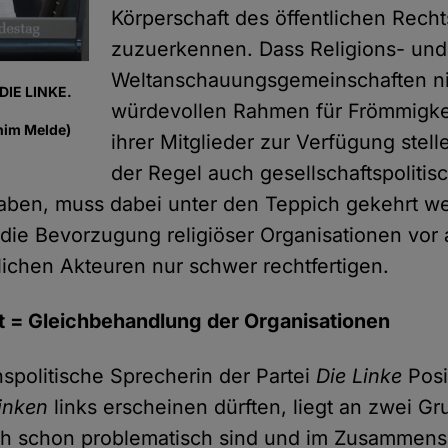
Körperschaft des öffentlichen Recht
zuzuerkennen. Dass Religions- und
Weltanschauungsgemeinschaften ni
DIE LINKE.
würdevollen Rahmen für Frömmigk
him Melde)
ihrer Mitglieder zur Verfügung stell
der Regel auch gesellschaftspolitis
haben, muss dabei unter den Teppich gekehrt w
h die Bevorzugung religiöser Organisationen vor
tlichen Akteuren nur schwer rechtfertigen.
it = Gleichbehandlung der Organisationen
nspolitische Sprecherin der Partei
Die Linke
Posit
inken
links erscheinen dürften, liegt an zwei 
ich schon problematisch sind und im Zusammens