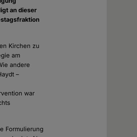
digung
igt an dieser
estagsfraktion
en Kirchen zu
egie am
 Wie andere
Haydt –
rvention war
chts
re Formulierung