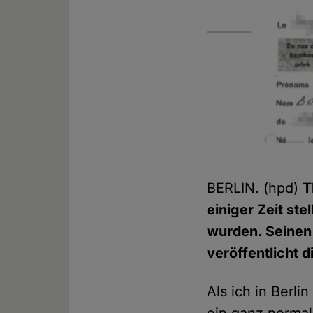
BERLIN. (hpd)
T
einiger Zeit st
wurden. Seinen 
veröffentlicht 
Als ich in Berl
ein ganz normal