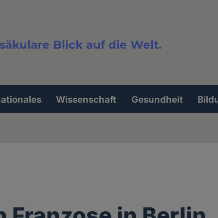
säkulare Blick auf die Welt.
extsuche
nationales
Wissenschaft
Gesundheit
Bild
n Franzose in Berlin