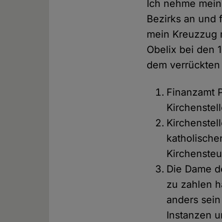
Ich nehme mein
Bezirks an und f
mein Kreuzzug m
Obelix bei den 
dem verrückten
Finanzamt P
Kirchenstel
Kirchenstell
katholische
Kirchensteue
Die Dame de
zu zahlen h
anders sein
Instanzen u