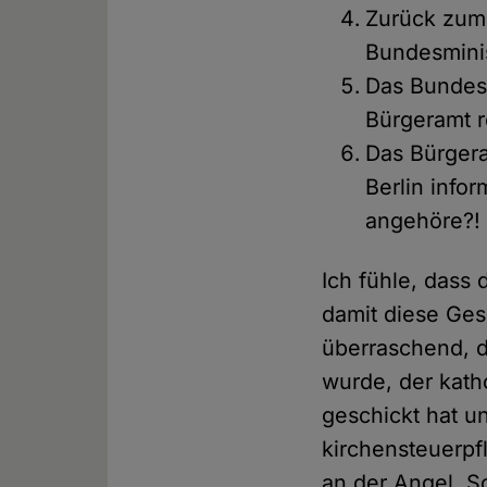
Zurück zum
Bundesminis
Das Bundesm
Bürgeramt r
Das Bürgera
Berlin info
angehöre?!
Ich fühle, dass 
damit diese Ges
überraschend, da
wurde, der kath
geschickt hat u
kirchensteuerpf
an der Angel. S