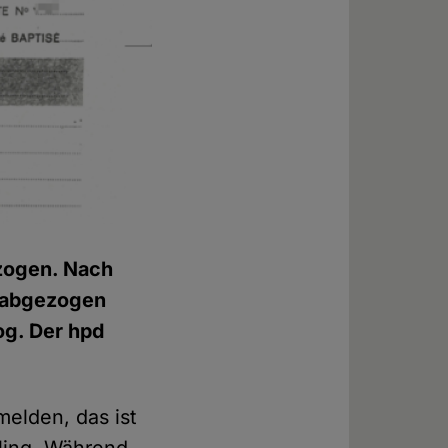
ezogen. Nach
lt abgezogen
og. Der hpd
melden, das ist
uling. Während