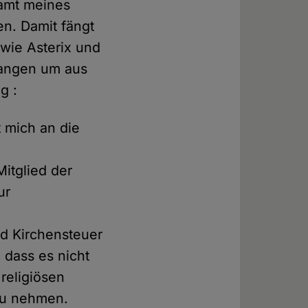
amt meines
en. Damit fängt
 wie Asterix und
langen um aus
g :
 mich an die
Mitglied der
ur
nd Kirchensteuer
 dass es nicht
religiösen
 zu nehmen.