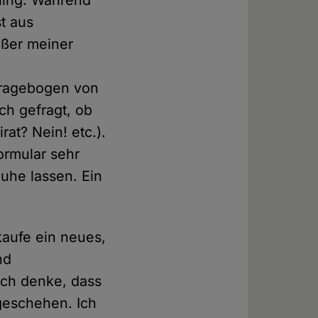
st aus
ußer meiner
 Fragebogen von
ch gefragt, ob
rat? Nein! etc.).
Formular sehr
Ruhe lassen. Ein
aufe ein neues,
nd
Ich denke, dass
 geschehen. Ich