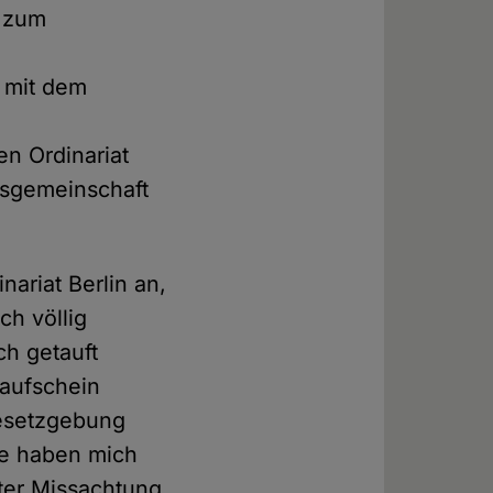
h zum
s mit dem
en Ordinariat
onsgemeinschaft
nariat Berlin an,
ch völlig
ch getauft
Taufschein
Gesetzgebung
ie haben mich
nter Missachtung