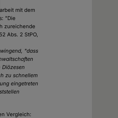
arbeit mit dem
s: "Die
ch zureichende
152 Abs. 2 StPO,
zwingend, "dass
nwaltschaften
n Diözesen
ch zu schnellem
rung eingetreten
tstellen
n Vergleich: