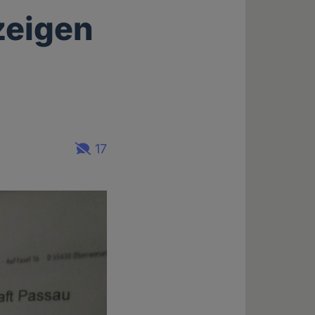
zeigen
17