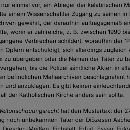
 nur einmal vor, ein Ableger der kalabrischen M
tte einem Wissenschaftler Zugang zu seinen in
chiven gewährt, der daraufhin auftragsgemäß ei
ätte, worin er zahlreiche, z. B. zwischen 1990 bi
angene Verbrechen schildert, woraufhin der 'P
n Opfern entschuldigt, sich allerdings zugleich 
ei zu übergeben oder die Namen der Täter zu 
ergehen, bis die Polizei sämtliche Akten in all
n befindlichen Mafiaarchiven beschlagnahmt hä
eln und anzuklagen. Es gibt keinen einleuchten
ll der Katholischen Kirche anders sein sollte."
r Weltanschauungsrecht
hat den Mustertext der 2
ang noch unbekannten Täter der Diözesen Aach
 Dresden-Meißen, Eichstätt, Erfurt, Essen, Fulda