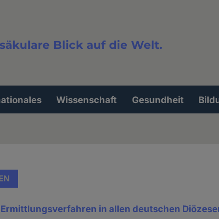
säkulare Blick auf die Welt.
extsuche
nationales
Wissenschaft
Gesundheit
Bild
EN
 Ermittlungsverfahren in allen deutschen Diözes