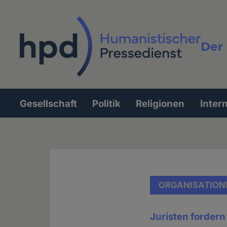
Direkt
zum
Inhalt
Der 
Vollt
Gesellschaft
Politik
Religionen
Inter
Hauptnavigation
ORGANISATION
Juristen fordern