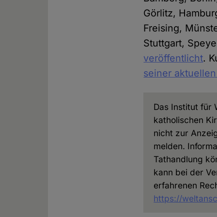
Görlitz, Hambu
Freising, Münst
Stuttgart, Spey
veröffentlicht
. 
seiner aktuelle
Das Institut fü
katholischen Ki
nicht zur Anzei
melden. Informa
Tathandlung kön
kann bei der Ve
erfahrenen Recht
https://weltans