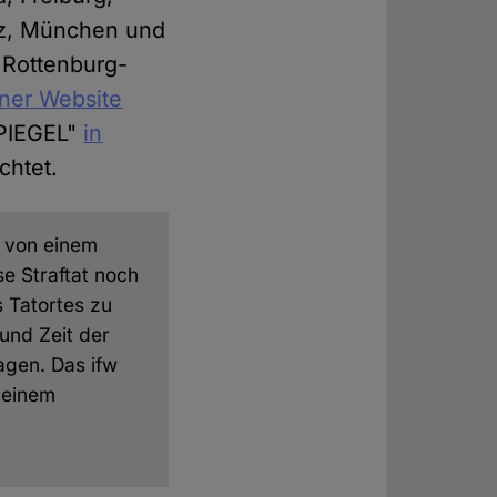
nz, München und
 Rottenburg-
ner Website
SPIEGEL"
in
chtet.
e von einem
e Straftat noch
s Tatortes zu
 und Zeit der
agen. Das ifw
 einem