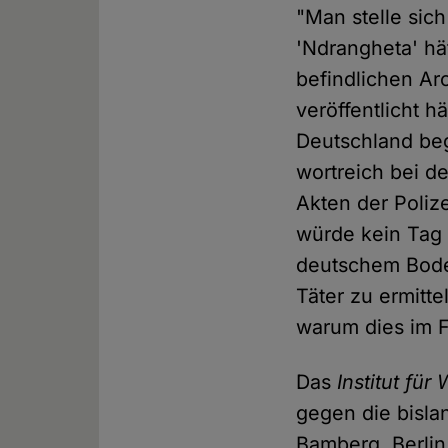
"Man stelle sich
'Ndrangheta' hä
befindlichen Ar
veröffentlicht h
Deutschland beg
wortreich bei de
Akten der Poliz
würde kein Tag v
deutschem Bode
Täter zu ermitt
warum dies im Fa
Das
Institut fü
gegen die bisl
Bamberg, Berlin,