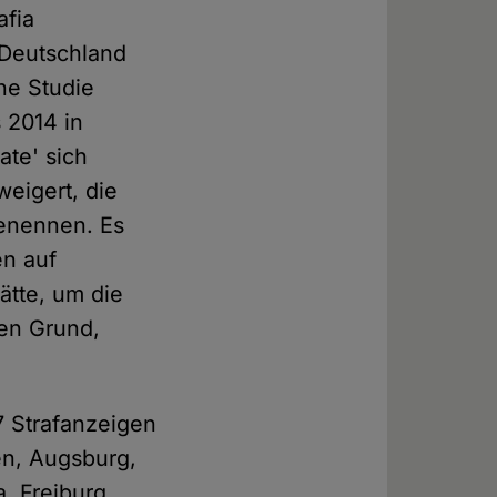
afia
 Deutschland
ne Studie
s 2014 in
ate' sich
weigert, die
benennen. Es
en auf
tte, um die
den Grund,
7 Strafanzeigen
en, Augsburg,
, Freiburg,