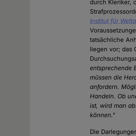
durch Kleriker,
Strafprozessor
Institut für We
Voraussetzungen
tatsächliche An
liegen vor; das 
Durchsuchungsa
entsprechende 
müssen die Her
anfordern. Mög
Handeln. Ob und 
ist, wird man a
können."
Die Darlegunge