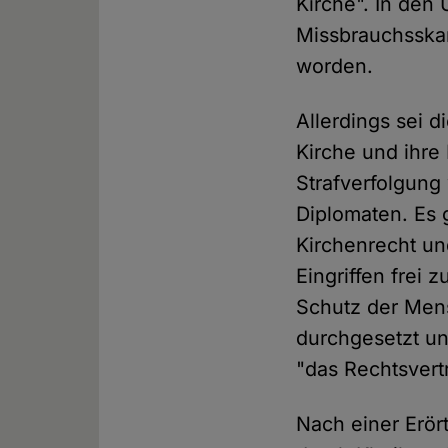
Kirche". In den
Missbrauchsskan
worden.
Allerdings sei d
Kirche und ihre
Strafverfolgung
Diplomaten. Es 
Kirchenrecht und
Eingriffen frei 
Schutz der Mens
durchgesetzt un
"das Rechtsvertr
Nach einer Erö