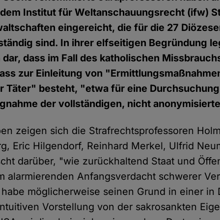
dem Institut für Weltanschauungsrecht (ifw) S
altschaften eingereicht, die für die 27 Diözese
tändig sind. In ihrer elfseitigen Begründung le
dar, dass im Fall des katholischen Missbrauch
ass zur Einleitung von "Ermittlungsmaßnahme
r Täter" besteht, "etwa für eine Durchsuchun
gnahme der vollständigen, nicht anonymisiert
ben zeigen sich die Strafrechtsprofessoren Holm
rg, Eric Hilgendorf, Reinhard Merkel, Ulfrid Ne
cht darüber, "wie zurückhaltend Staat und Öffen
dem alarmierenden Anfangsverdacht schwerer Ve
habe möglicherweise seinen Grund in einer in
ntuitiven Vorstellung von der sakrosankten Eige