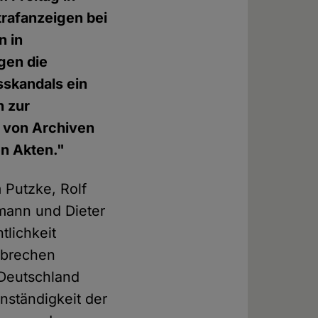
trafanzeigen bei
n in
gen die
sskandals ein
n zur
g von Archiven
en Akten."
 Putzke, Rolf
umann und Dieter
tlichkeit
rbrechen
 Deutschland
nständigkeit der