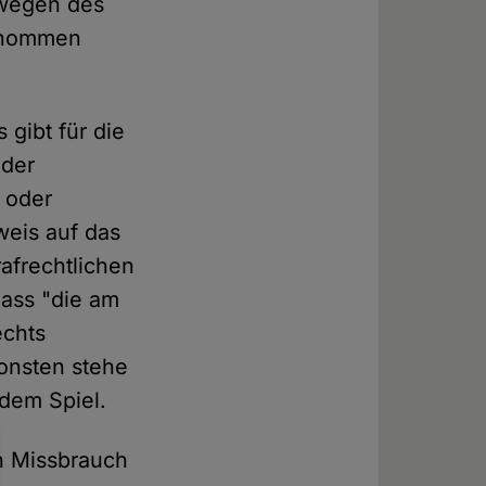
 wegen des
genommen
 gibt für die
 der
n oder
weis auf das
rafrechtlichen
dass "die am
echts
sonsten stehe
 dem Spiel.
n Missbrauch